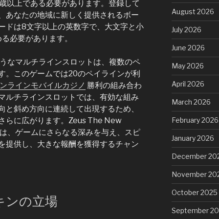
8歳以上である必要があります。登録して
August 2026
、あなたの地域に新しく提供されるボー
ードは8文字以上の英数字で、大文字と小
July 2026
める必要があります。
June 2026
ererのようなマルチラインスロットは、複数のペ
May 2026
す。このゲームでは20のペイラインが利
April 2026
ンラインモバイルカジノ
勝利の組み合わ
マルチラインスロットでは、有効な組み
March 2026
向と斜め方向に連続して出現するため、
に広がります。Zeus The New
February 2026
ン構造は、ゲームにさらなる深みを与え、スピ
January 2026
を提供し、大きな報酬を獲得するチャン
December 20
November 20
October 2025
キンの立場
September 2