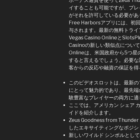
ボーナス通貨を使ってZeus Thu
イすることも可能ですが、プレ
がそれを許可している必要があ
Free Harborsアプリには、
与されます。最新の無料トライ
Vegas Casino OnlineとSlots
Casinoの新しい類似点についてお話
Onlineは、米国政府から5
すると言えるでしょう。必要な
客からの反応や融資の保証を得
このビデオスロットは、最新の
にとって魅力的であり、最先端
験豊富なプレイヤーの両方に適
ここでは、アメリカン シェア
イドを紹介します。
Zeus Goodness from T
したエキサイティングなポジショ
新しいワイルド シンボルとし