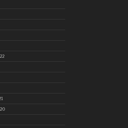
22
21
020