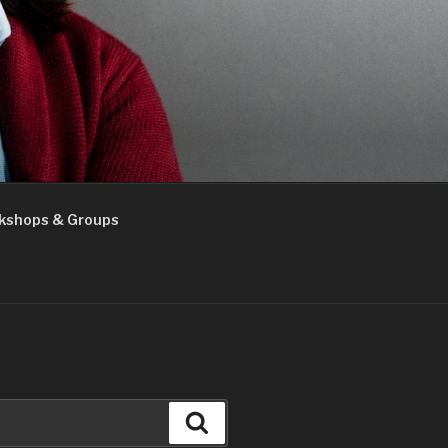
kshops & Groups
Search