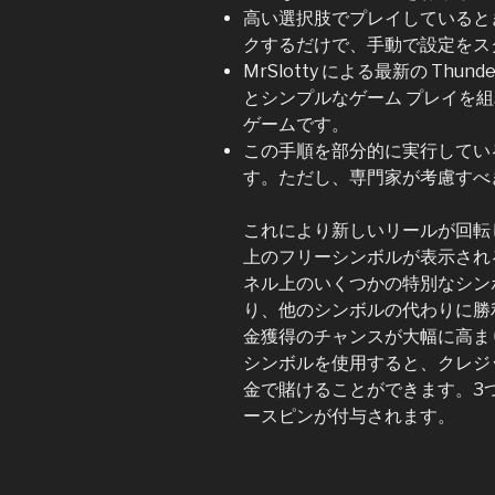
高い選択肢でプレイしていると
クするだけで、手動で設定をス
MrSlotty による最新の Thu
とシンプルなゲーム プレイを
ゲームです。
この手順を部分的に実行している
す。ただし、専門家が考慮すべ
これにより新しいリールが回転
上のフリーシンボルが表示され
ネル上のいくつかの特別なシン
り、他のシンボルの代わりに勝
金獲得のチャンスが大幅に高まりま
シンボルを使用すると、クレジ
金で賭けることができます。3
ースピンが付与されます。