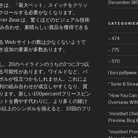
December 18
きは、「最大ベット」スイッチをクリッ
クロールする必要がなくなります。
nderer Zeus は、驚くほどのビジュアル技術
CATEGORIE
組み合わせ、素晴らしい賞品を獲得できる
– 474
 Web サイトの数は少なくないようで
き追加の要素が多数あります。
– 775
– 970
し、20のペイラインのうちの1つに3つ以
る可能性があります。ワイルドなど、パ
! Без рубрики
ボルが役立つかもしれません。これによ
"️ Serie B Str
利の組み合わせが成立しやすくなり、賞
す。新しい100percentフリースピン
"How You Can 
ットを費やす代わりに、より多くの賭け
Overseas With
つ以上のシンボルを揃えると、10回のフリ
"mostbet Chel
Preview, Bog 
"mostbet Pro