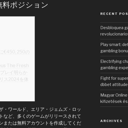
ty無料ポジション
RECENT PO
Desbloquea ga
revolucionari
Play smart: de
gambling bonu
50, 250の
Electrifying c
 The Fresh
gambling expe
ーでプレイ明らか
Fight for super
ス2024を体
dbbet attitude
Magyar Online 
kifizetések é
ザ・ワールド、エリア・ジェムズ・ロッ
トなど、多くのゲームがリリースされて
ARCHIVES
ンまたは無料アカウントを作成してくだ