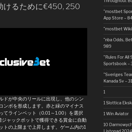
Throughout Bo
るために€450, 250
"‎mostbet Spo
App Store – 8
"mostbet Wiki
"nba Odds, Be
989
"Rules For All
Sportsbook – 
"Sveriges Team
Kanada Sv – 3
1
ルドが中央のリールに出現し、他のシン
1 Slottica Eks
コンボを形成します。赤と緑のマイナス
ラインベット（0.01～1.00）を選択
1 Win Aviator
階ジャックポットで獲得できる賞金に自動
10 Darmowych 
ットの上限まで上昇します。ゲーム内の1
Listopad 2024