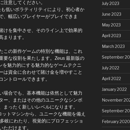
に注意してください。
July 2023
と最も低いボラティリティにより、初心者か
June 2023
で、幅広いプレイヤーがプレイできま
May 2023
賭けを集中させ、そのライン上で効果的
April 2023
高まります。
March 2023
たこの新作ゲームの特別な機能は、これ
September 20
要な役割を果たします。Zeus 最新版の
には、スピンを魅力的にする魅力的なゲームテクニ
July 2022
ーは資金に合わせて賭け金を増やすこと
April 2022
コントロールできます。
January 2022
い場合でも、基本機能は依然として魅力
ター、またはその他のユニークなシンボ
November 20
、まったく新しいレベルになります。
September 2
スロットマシンから、ユニークな機能を備え
で多岐にわたり、視覚的にプロフェッショ
February 2020
いただけます。