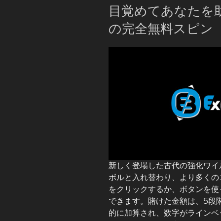
目覚めてあなたを助け
の完全無料スピン
新しく登場した古代の強化ワイ
ボルと入れ替わり、より多くの
をクリックするか、ボタンを使って
できます。賭けた金額は、5段
的に加算され、数字がラインベ