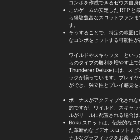
コンボを作成できるゼウス自身
このゲームの安定した RTP 
ら経験豊富なスロットファンま
す。
そうすることで、特定の範囲に
なコンボをヒットする可能性が
ワイルドやスキャッターといっ
らのタイプの勝利を増やす上で重
Thunderer Deluxe 
ックが揃っています。プレイヤ
ができ、独立性とプレイ感覚を
ボーナスがアクティブ化されな
的ですが、ワイルド、スキャッ
ルがリールに配置される場合は
Boku スロットは、伝統的な
た革新的なビデオ スロットま
ナルなグラフィックをお楽しみ