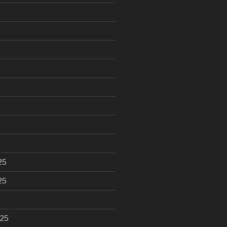
25
25
025