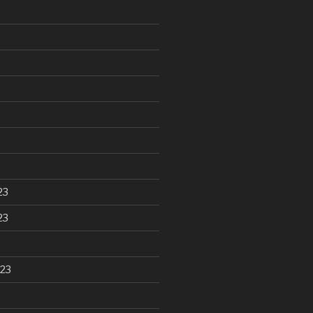
23
23
23