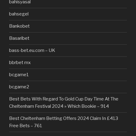
bahisyasal
bahsegel
Bankobet
Basaribet
bass-bet.eu.com – UK
bbrbet mx
bcgame1
bcgame2
Best Bets With Regard To Gold Cup Day Time At The
Cheltenham Festival 2024 » Which Bookie – 914
Best Cheltenham Betting Offers 2024 Claim In £413
Free Bets – 761