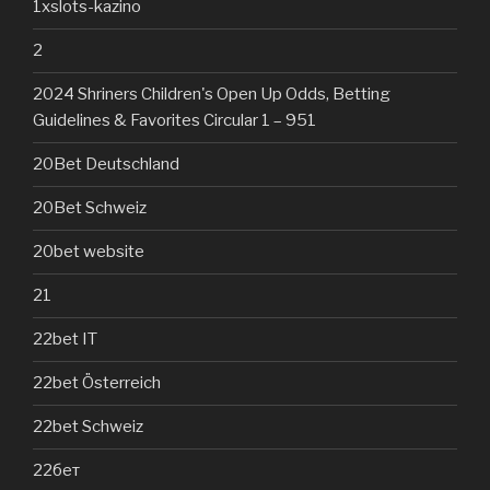
1xslots-kazino
2
2024 Shriners Children's Open Up Odds, Betting
Guidelines & Favorites Circular 1 – 951
20Bet Deutschland
20Bet Schweiz
20bet website
21
22bet IT
22bet Österreich
22bet Schweiz
22бет