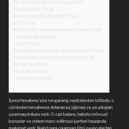
Pin Up Bukmeker Kontorunda Necə
Qeydi̇yyatdan Olmaq
Bonus Siyasəti Bukmeker Pin-up
Izafi Pin-up
Müasir Kriptovalyuta Kazinolarını Skan Etmək
ötrü Sadə Məsləhətlər
Obrazli Kazino
Bukmeker Kontorundan Digər Bonuslar Pin-up
Pinup Casino-a Giriş Necə Doldurmaq Olar
Pin Up Qeydiyyatı
Pin-up Mərc Xətti
Pinup Kazino Rəyləri
Şəxsi hesabınız sizə rəngarəng vasitələrdən istifadə, o
cümlədən hesabınıza dolanacaq yiğmaq və ya uduşları
çıxarmaq imkanı verir. O, cari balans, habelə mövcud
bonuslar və onların mərc edilməsi şərtləri haqqında
məlumat verir. Nağd para çıxarmaq ötrü oyunçulardan