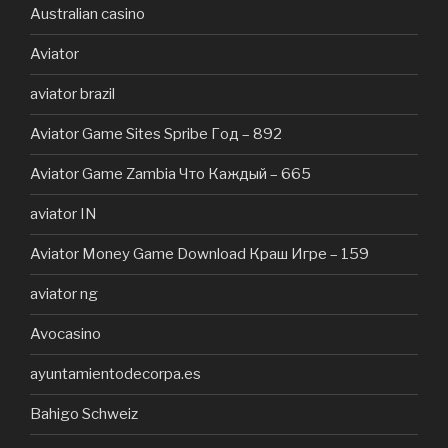
Australian casino
Aviator
aviator brazil
Aviator Game Sites Spribe Год – 892
Aviator Game Zambia Что Каждый – 665
aviator IN
Aviator Money Game Download Краш Игре – 159
aviator ng
Avocasino
ayuntamientodecorpa.es
Bahigo Schweiz