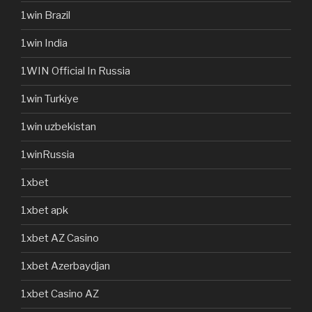
1win Brazil
1win India
1WIN Official In Russia
1win Turkiye
1win uzbekistan
1winRussia
1xbet
1xbet apk
1xbet AZ Casino
1xbet Azerbaydjan
1xbet Casino AZ