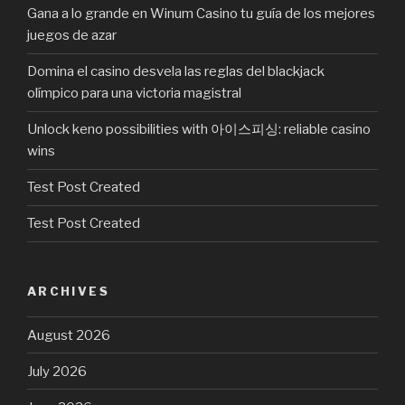
Gana a lo grande en Winum Casino tu guía de los mejores
juegos de azar
Domina el casino desvela las reglas del blackjack
olímpico para una victoria magistral
Unlock keno possibilities with 아이스피싱: reliable casino
wins
Test Post Created
Test Post Created
ARCHIVES
August 2026
July 2026