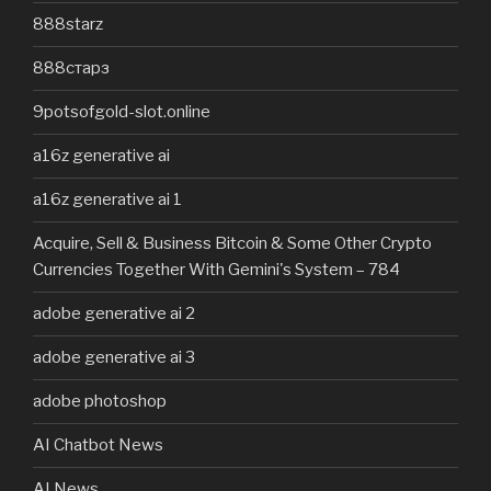
888starz
888старз
9potsofgold-slot.online
a16z generative ai
a16z generative ai 1
Acquire, Sell & Business Bitcoin & Some Other Crypto
Currencies Together With Gemini's System – 784
adobe generative ai 2
adobe generative ai 3
adobe photoshop
AI Chatbot News
AI News