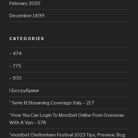
February 2020
December 1899
CATEGORIES
– 474
– 775
– 970
! Без рубрики
"️ Serie B Streaming Coverage Italy – 217
"How You Can Login To Mostbet Online From Overseas
With A Vpn – 578
"mostbet Cheltenham Festival 2023 Tips, Preview, Bog