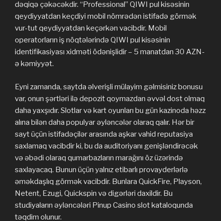
dəqiqə çəkəcəkdir. “Professional” QIWI pul kisəsinin
qeydiyyatdan keçdiyi mobil nömrədən istifadə görmək
vur-tut qeydiyyatdan keçərkən vacibdir. Mobil
operatorların iş nöqtələrində QIWI pul kisəsinin
identifikasiyası xidməti ödənişlidir – 5 manatdan 30 AZN-
ə kəmiyyət.
Eyni zamanda, saytda əlverişli mülayim gəlmisiniz bonusu
var, onun şərtləri ilə depozit qoymazdan əvvəl dost olmaq
daha yaxşıdır. Slotlar və kart oyunları bu gün kazinoda həzz
alına bilən daha populyar əyləncələr olaraq qalır. Hər bir
sayt üçün istifadəçilər arasında aşkar vahid reputasiya
saxlamaq vacibdir ki, bu da auditoriyanı genişləndirəcək
və əbədi olaraq qumarbazların marağını öz üzərində
saxlayacaq. Bunun üçün yalnız etibarlı provayderlərlə
əməkdaşlıq görmək vacibdir. Bunlara QuickFire, Playson,
Netent, Ezugi, Quickspin və digərləri daxildir. Bu
studiyaların əyləncələri Pinup Casino slot kataloqunda
təqdim olunur.