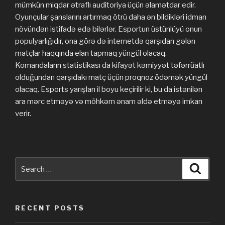
mümkün miqdar ətraflı auditoriya üçün əlamətdar edir.
Oyunçular şanslarını artırmaq ötrü daha ən bildikləri idman
növündən istifadə edə bilərlər. Esportun üstünlüyü onun
populyarlığıdır, ona görə də internetdə qarşıdan gələn
matçlar haqqında elan tapmaq yüngül olacaq.
Komandaların statistikası da kifayət kəmiyyət təfərrüatlı
olduğundan qarşıdakı matç üçün proqnoz ödəmək yüngül
olacaq. Esports yarışları il boyu keçirilir ki, bu da istənilən
ara mərc etməyə və möhkəm ənam əldə etməyə imkan
verir.
Search
Searc
for:
RECENT POSTS