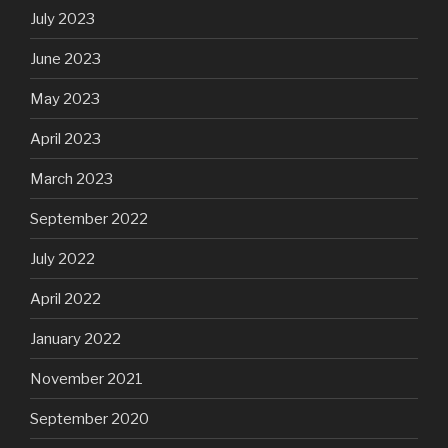
July 2023
June 2023
May 2023
April 2023
March 2023
September 2022
July 2022
April 2022
January 2022
November 2021
September 2020