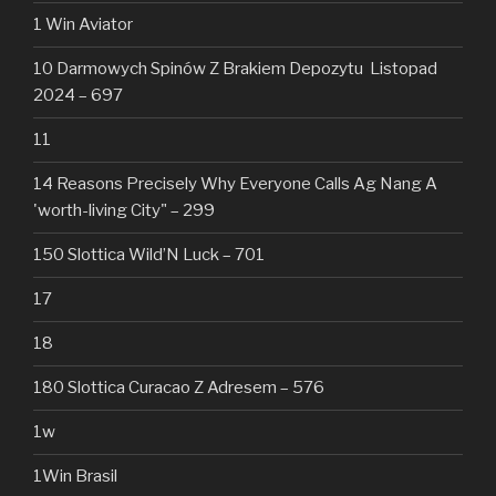
1 Win Aviator
10 Darmowych Spinów Z Brakiem Depozytu ️ Listopad
2024 – 697
11
14 Reasons Precisely Why Everyone Calls Ag Nang A
'worth-living City" – 299
150 Slottica Wild’N Luck – 701
17
18
180 Slottica Curacao Z Adresem – 576
1w
1Win Brasil