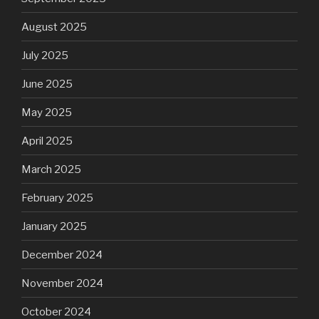
August 2025
July 2025
June 2025
May 2025
April 2025
March 2025
February 2025
January 2025
December 2024
November 2024
October 2024