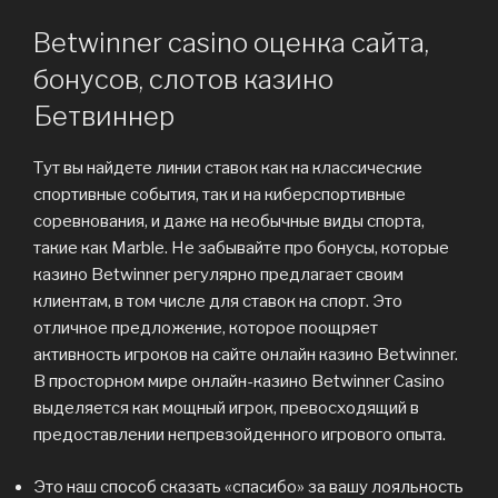
Betwinner casino оценка сайта,
бонусов, слотов казино
Бетвиннер
Тут вы найдете линии ставок как на классические
спортивные события, так и на киберспортивные
соревнования, и даже на необычные виды спорта,
такие как Marble. Не забывайте про бонусы, которые
казино Betwinner регулярно предлагает своим
клиентам, в том числе для ставок на спорт. Это
отличное предложение, которое поощряет
активность игроков на сайте онлайн казино Betwinner.
В просторном мире онлайн-казино Betwinner Casino
выделяется как мощный игрок, превосходящий в
предоставлении непревзойденного игрового опыта.
Это наш способ сказать «спасибо» за вашу лояльность