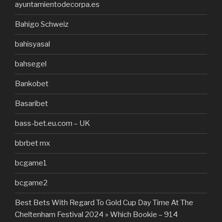
ayuntamientodecorpa.es
Bahigo Schweiz
bahisyasal
bahsegel
Bankobet
Basaribet
bass-bet.eu.com – UK
bbrbet mx
bcgame1
bcgame2
Best Bets With Regard To Gold Cup Day Time At The
Cheltenham Festival 2024 » Which Bookie – 914