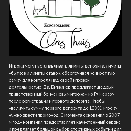
Игроки могут устанавливать лимиты депозита, лимиты
убытков и лимиты ставок, обеспечивая конкретную
рамку для контроля над своей игровой
деятельностью. Да, Битвинер предлагает щедрый
приветственный бонус новым игрокам из РФ сразу
после регистрации и первого депозита. Чтобы
увеличить сумму первого депозита до 130%, игроку
нужно ввести промокод. С момента основания в 2007-
м году компания предоставляет качественный сервис
и предлагает большой выбор спортивных событий для