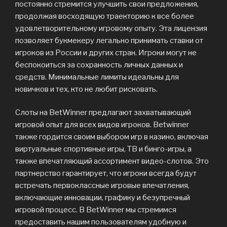
постоянно стремится улучшить свои предложения,
продолжая восходящую траекторию к все более
удовлетворительному игровому опыту. Эта лицензия
позволяет букмекеру легально принимать ставки от
игроков из России и других стран. Игроки могут не
беспокоиться за сохранность личных данных и
средств. Минимальные лимиты идеальны для
новичков и тех, кто не любит рисковать.
Слоты на BetWinner предлагают захватывающий
игровой опыт для всех видов игроков. Betwinner
также гордится своим выбором игр в казино, включая
виртуальные спортивные игры, ТВ и бинго-игры, а
также впечатляющий ассортимент видео-слотов. Это
партнерство гарантирует, что игроки всегда будут
встречать первоклассные игровые впечатления,
включающие инновации, графику и безупречный
игровой процесс. В BetWinner мы стремимся
предоставить нашим пользователям удобную и