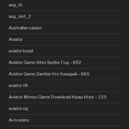
aug_rb
aug_slot_2
Australian casino
Aviator
aviator brazil
Aviator Game Sites Spribe Год – 892
Aviator Game Zambia Что Каждый – 665
aviator IN
Aviator Money Game Download Краш Игре – 159
aviator ng
Avocasino