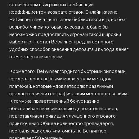
количеством выигрышных комбинаций,
коэффициентом возврата ставок. Онлайн казино
Betwinner впечатляет своей библиотекой игр, но без
разработчиков которые их создали, было бы
невозможно предоставить игрокам такой широкий
выбор игр. Портал Betwinner предлагает много
удобных способов внесения депозита и вывода денег
отечественным игрокам.
Кроме того, Betwinner гордится быстрыми выводами
средств, дополненными множеством методов
платежей, которые удовлетворяют различным
предпочтениям и географическим местоположениям.
К тому же, приветственный бонус казино
обеспечивает максимизацию депозитов игроков,
подготавливая почву для улучшенного игрового
приключения. Общее количество провайдеров,
поставляющих слот-автоматы на Бетвиннер,
превышает 50 компаний.