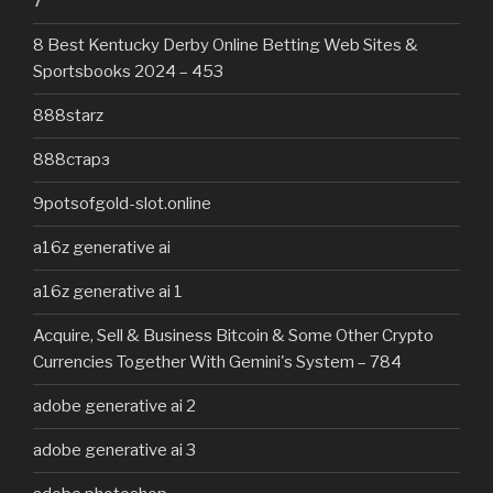
7
8 Best Kentucky Derby Online Betting Web Sites &
Sportsbooks 2024 – 453
888starz
888старз
9potsofgold-slot.online
a16z generative ai
a16z generative ai 1
Acquire, Sell & Business Bitcoin & Some Other Crypto
Currencies Together With Gemini's System – 784
adobe generative ai 2
adobe generative ai 3