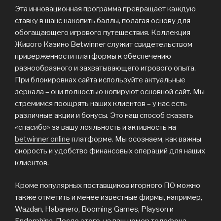
Эта инновационная программа превращает каждую
ставку в шанс накопить баллы, полагая основу для
обогащающего игрового путешествия. Коллекция
Живого Казино Betwinner служит свидетельством
приверженности платформы к обеспечению
разнообразного и захватывающего игрового опыта.
При блокировках сайта используйте актуальные
зеркала – они полностью копируют основной сайт. Мы
стремимся поощрять наших клиентов – у нас есть
различные акции и бонусы. Это наш способ сказать
«спасибо» за вашу лояльность и активность на
betwinner online
платформе. Мы осознаем, как важны
скорость и удобство финансовых операций для наших
клиентов.
Кроме популярных поставщиков игорного ПО можно
также отметить и менее известные фирмы, например,
Wazdan, Habanero, Booming Games, Playson и