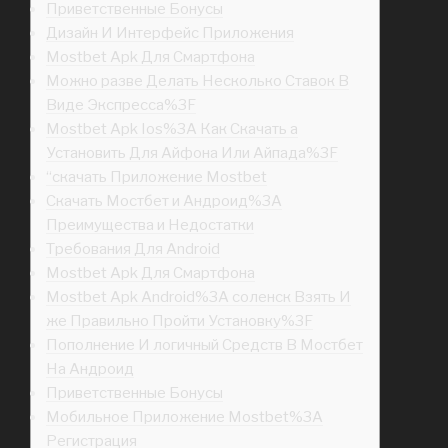
Приветственные Бонусы
Дизайн И Интерфейс Приложения
Mostbet Apk Для Смартфона
Можно разве Делать Несколько Ставок В
Виде Экспресса%3F
Mostbet Apk Ios%3A Как Скачать а
Установить Для Айфона Или Айпада%3F
“скачать Приложение Mostbet
Скачать Мостбет и Андроид%3A
Преимущества и Недостатки
Требования Для Android
Mostbet Apk Для Смартфона
Mostbet Apk Android%3A соленск Взять И
же Правильно Пройти Установку%3F
Пополнение И логичный Средств В Мостбет
На Андроид
Приветственные Бонусы
Мобильное Приложение Mostbet%3A
Регистрация