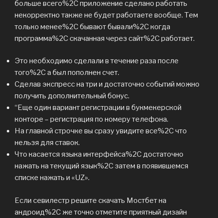
больше всего%2C приложение сделано работать
некорректно также не будет работаете вообще. Тем
только менее%2C бывают бывали%2C когда
программа%2C скачанная через сайт%2C работает.
Это необходимо сделали в течение раза после
того%2C а был пополнен счет.
Сделав экспресс на три и достаточно событий можно
получить дополнительный бонус.
“Еще один вариант регистрации в букмекерской
конторе – регистрация по номеру телефона.
На главной строчке вы сразу увидите все%2C что
нельзя для ставок.
Что касается языка интерфейса%2C достаточно
нажать на текущий язык%2C затем в появившемся
списке нажать и «UZ».
Если севилестр решите скачать Мостбет на
андроид%2C же точно отметите приятный дизайн