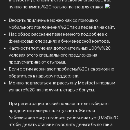
нужно понимать%2C только нужно для ставок
.
Вносить приличные можно как со помощью
мобильного приложения%2C так и перейдя на сайт.
Нас обзор расскажет вам немного подробнее о
финансовых операциях а букмекерской конторе.
Частности получения дополнительных 100%%2C
условия этого специального предложения
предусматривают отыгрыш.
Если с этим возникают проблемы%2C невозможно
обратиться в карьеру поддержки.
Можно подписаться на рассылку Mostbet и первым
узнаете%2C как получить старые бонусы.
При регистрации всякий пользователь выбирает
предпочтительную валюту счета. Жители
Узбекистана могут выберет узбекский сум (UZS)%2C
чтобы делать ставки и выводить деньги было так а