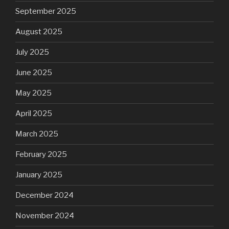
September 2025
August 2025
July 2025
June 2025
May 2025
April 2025
March 2025
February 2025
January 2025
December 2024
November 2024