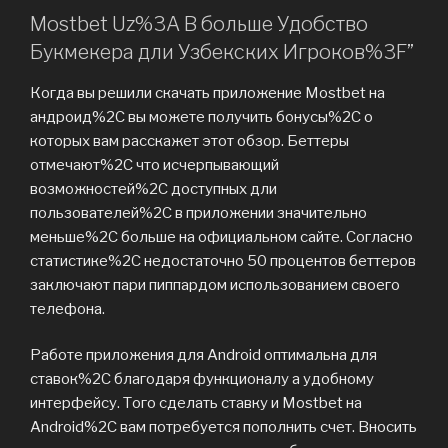
Mostbet Uz%3A В больше Удобство
Букмекера дли Узбекских Игроков%3F”
Когда вы решили скачать приложение Mostbet на
андроид%2C вы можете получить бонусы%2C о
которых вам расскажет этот обзор. Беттеры
отмечают%2C что исчерпывающий
возможностей%2C доступных дли
пользователей%2C в приложении значительно
меньше%2C больше на официальном сайте. Согласно
статистике%2C недостаточно 50 процентов беттеров
заключают пари пиппардом использованием своего
телефона.
Работе приложения для Android оптимальна для
ставок%2C благодаря функционалу а удобному
интерфейсу. Того сделать ставку и Mostbet на
Android%2C вам потребуется пополнить счет. Вносить