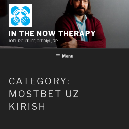
Skip
to
content
IN THE NOW THERAPY
JOEL ROUTLIFF, GIT Dipl., RP
Menu
CATEGORY:
MOSTBET UZ
KIRISH