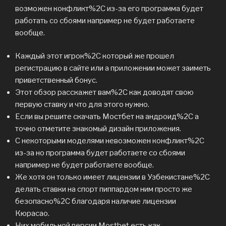
возможен конфликт%2C из-за его программа будет
работать со сбоями например не будет работаете
вообще.
Каждый этот игрок%2C который же прошел
регистрацию в сайте или а приложении может заиметь
приветственный бонус.
Этот обзор расскажет вам%2C как доводят свою
первую ставку и что для этого нужно.
Если вы решите скачать Мостбет на андроид%2C а
точно отметите знакомый дизайн приложения.
С некоторыми моделями невозможен конфликт%2C
из-за но программа будет работаете со сбоями
например не будет работаете вообще.
Же хотя он только имеет лицензии в Узбекистане%2C
делать ставки на спорт пиппардом ним просто же
безопасно%2C благодаря наличие лицензии
Кюрасао.
Них мобильной версии Mostbet есть как