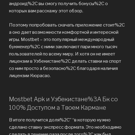
андроид%2C вы смогу получить бонусы%2C о
которых вам расскажу этот обзор.
Поэтому попробовать скачать приложение стоит%2C
а оно дает возможности комфортной и интересной
игры. Mostbet – это популярный международный
букмекер%2C с ними заключают пари много тысяч
пользователей по всему миру. И хотя он не имеет
лицензии в Узбекистане%2C делать ставки на спорт
со ним просто а безопасно%2C благодаря наличия
лицензии Кюрасао.
Mostbet Apk и Узбекистане%3A Бк со
100% Доступом а Твоем Кармане
В итоге получится доля%2C” “в которую нужно
сделано ставку экспресс формата. Это необходимо
сделать в течение раза после того%2C как был