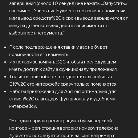
завершения (около 10 секунд) же нажать «Запустить»
например «Закрыть». Букмекер но взымает комиссии
ним вывод средств%2C а срок вывода варьируется от
минуты до нескольких дней в зависимости от
выбранное инструмента.”
После подтверждения ставки у вас не будет
возможности его изменить.
Их нельзя запомнить%2C чтобы в последующем
иметь доступ к сайту а функционалу приложения.
Только игрок выберет предпочтительный язык
БК%2C его интерфейс сразу только поменяется.
Работы приложения для Android оптимальна для
ставок%2C благодаря функционалу и удобному
интерфейсу.
“Но один вариант регистрации в букмекерской
конторе – регистрация вопреки номеру телефона.
Для этого потребуется пойти на сайт например в