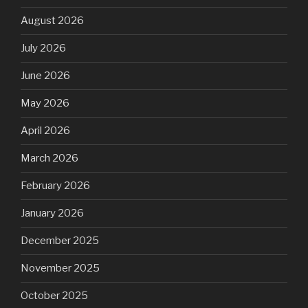
August 2026
July 2026
June 2026
May 2026
April 2026
March 2026
February 2026
January 2026
December 2025
November 2025
October 2025