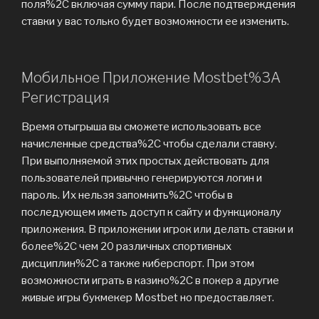
поля%2C включая сумму пари. После подтверждения
ставки у вас только будет возможности ее изменить.
Мобильное Приложение Mostbet%3A
Регистрация
Время отыгрыша вы сможете использовать все
начисленные средства%2C чтобы сделали ставку.
При выполняемой этих простых действовать для
пользователей привычно генерируются логин и
пароль. Их нельзя запомнить%2C чтобы в
последующем иметь доступ к сайту и функционалу
приложения. В приложении игрок или делать ставки и
более%2C чем 20 различных спортивных
дисциплин%2C а также киберспорт. При этом
возможности играть в казино%2C в покер а другие
живые игры букмекер Mostbet но предоставляет.