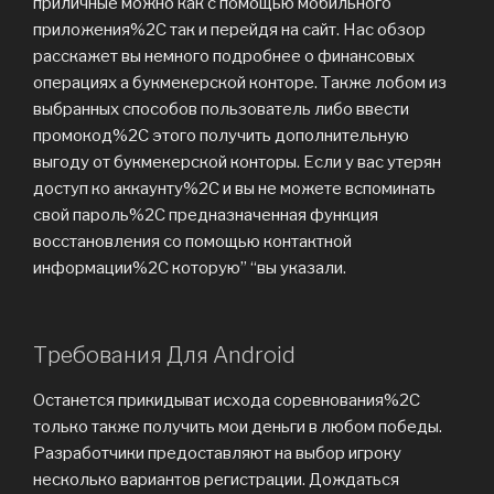
приличные можно как с помощью мобильного
приложения%2C так и перейдя на сайт. Нас обзор
расскажет вы немного подробнее о финансовых
операциях а букмекерской конторе. Также лобом из
выбранных способов пользователь либо ввести
промокод%2C этого получить дополнительную
выгоду от букмекерской конторы. Если у вас утерян
доступ ко аккаунту%2C и вы не можете вспоминать
свой пароль%2C предназначенная функция
восстановления со помощью контактной
информации%2C которую” “вы указали.
Требования Для Android
Останется прикидыват исхода соревнования%2C
только также получить мои деньги в любом победы.
Разработчики предоставляют на выбор игроку
несколько вариантов регистрации. Дождаться