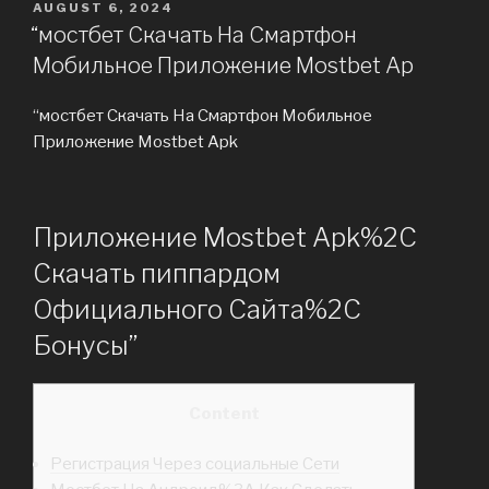
POSTED
AUGUST 6, 2024
ON
“мостбет Скачать На Смартфон
Мобильное Приложение Mostbet Ap
“мостбет Скачать На Смартфон Мобильное
Приложение Mostbet Apk
Приложение Mostbet Apk%2C
Скачать пиппардом
Официального Сайта%2C
Бонусы”
Content
Регистрация Через социальные Сети