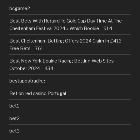
bcgame2
Best Bets With Regard To Gold Cup Day Time At The
Cheltenham Festival 2024 » Which Bookie – 914
Best Cheltenham Betting Offers 2024 Claim In £413
Free Bets – 761
Best New York Equine Racing Betting Web Sites
October 2024 – 434
bestappstrading
Bet on red casino Portugal
bet1
bet2
bet3