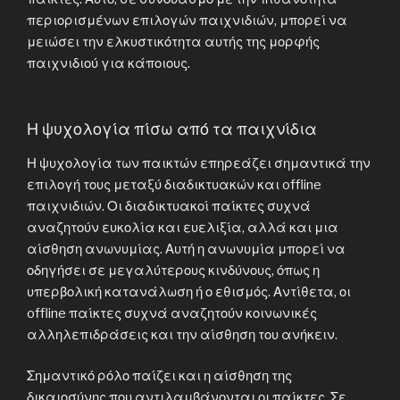
περιορισμένων επιλογών παιχνιδιών, μπορεί να
μειώσει την ελκυστικότητα αυτής της μορφής
παιχνιδιού για κάποιους.
Η ψυχολογία πίσω από τα παιχνίδια
Η ψυχολογία των παικτών επηρεάζει σημαντικά την
επιλογή τους μεταξύ διαδικτυακών και offline
παιχνιδιών. Οι διαδικτυακοί παίκτες συχνά
αναζητούν ευκολία και ευελιξία, αλλά και μια
αίσθηση ανωνυμίας. Αυτή η ανωνυμία μπορεί να
οδηγήσει σε μεγαλύτερους κινδύνους, όπως η
υπερβολική κατανάλωση ή ο εθισμός. Αντίθετα, οι
offline παίκτες συχνά αναζητούν κοινωνικές
αλληλεπιδράσεις και την αίσθηση του ανήκειν.
Σημαντικό ρόλο παίζει και η αίσθηση της
δικαιοσύνης που αντιλαμβάνονται οι παίκτες. Σε