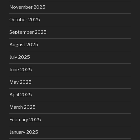
November 2025
October 2025
September 2025
August 2025
July 2025
June 2025
May 2025
April 2025
March 2025
February 2025
January 2025