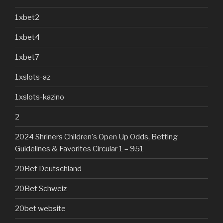
1xbet2
1xbet4
1xbet7
1xslots-az
1xslots-kazino
2
2024 Shriners Children's Open Up Odds, Betting
Guidelines & Favorites Circular 1 – 951
20Bet Deutschland
20Bet Schweiz
20bet website