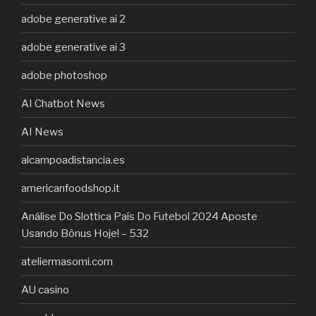
adobe generative ai 2
adobe generative ai 3
adobe photoshop
AI Chatbot News
AI News
alcampoadistancia.es
americanfoodshop.it
Análise Do Slottica País Do Futebol 2024 Aposte
Usando Bônus Hoje! – 532
ateliermasomi.com
AU casino