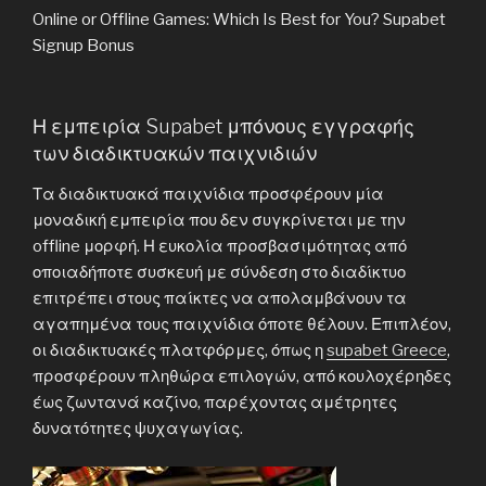
Online or Offline Games: Which Is Best for You? Supabet
Signup Bonus
Η εμπειρία Supabet μπόνους εγγραφής
των διαδικτυακών παιχνιδιών
Τα διαδικτυακά παιχνίδια προσφέρουν μία
μοναδική εμπειρία που δεν συγκρίνεται με την
offline μορφή. Η ευκολία προσβασιμότητας από
οποιαδήποτε συσκευή με σύνδεση στο διαδίκτυο
επιτρέπει στους παίκτες να απολαμβάνουν τα
αγαπημένα τους παιχνίδια όποτε θέλουν. Επιπλέον,
οι διαδικτυακές πλατφόρμες, όπως η
supabet Greece
,
προσφέρουν πληθώρα επιλογών, από κουλοχέρηδες
έως ζωντανά καζίνο, παρέχοντας αμέτρητες
δυνατότητες ψυχαγωγίας.