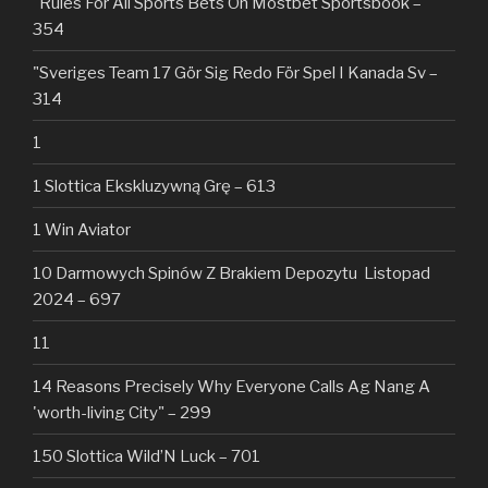
"Rules For All Sports Bets On Mostbet Sportsbook –
354
"Sveriges Team 17 Gör Sig Redo För Spel I Kanada Sv –
314
1
1 Slottica Ekskluzywną Grę – 613
1 Win Aviator
10 Darmowych Spinów Z Brakiem Depozytu ️ Listopad
2024 – 697
11
14 Reasons Precisely Why Everyone Calls Ag Nang A
'worth-living City" – 299
150 Slottica Wild’N Luck – 701