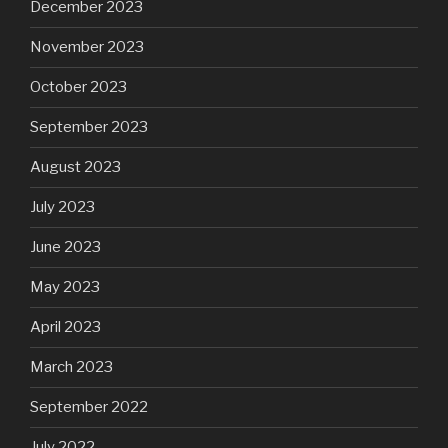
December 2023
November 2023
October 2023
September 2023
August 2023
July 2023
June 2023
May 2023
April 2023
March 2023
September 2022
July 2022