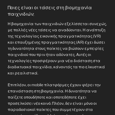
Ποιες είναι οι τάσεις στη βιομηχανία
παιχνιδιών;
Η βιομηχανία των παιχνιδιών εξελίσσεται συνεχώς,
με πολλές νέες τάσεις να αναδύονται. Η ανάπτυξη
της τεχνολογίας εικονικής πραγματικότητας (VR)
και επαυξημένης πραγματικότητας (AR) έχει δώσει
τη δυνατότητα στους παίκτες να βιώσουν εμπειρίες
παιχνιδιού που πριν ήταν αδύνατες. Αυτές οι
τεχνολογίες προσφέρουν μια νέα διάσταση στα
διαδικτυακά παιχνίδια, κάνοντάς τα πιο ελκυστικά
και ρεαλιστικά.
Επιπλέον, οι mobile πλατφόρμες έχουν φέρει την
επανάσταση στη βιομηχανία. Η δυνατότητα να
παίζετε οπουδήποτε και οποτεδήποτε έχει
προσελκύσει νέο κοινό. Πλέον, δεν είναι μόνο οι
παραδοσιακοί παίκτες που συμμετέχουν στα