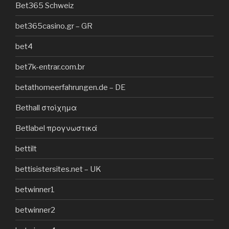
Bet365 Schweiz
bet365casino.gr – GR
bet4
bet7k-entrar.com.br
betathomeerfahrungen.de – DE
Bethall στοίχημα
Betlabel προγνωστικά
bettilt
bettisistersites.net – UK
betwinner1
betwinner2