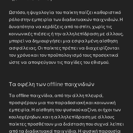
Ωστόσο, η ψυχολογία του παίκτη παίζει καθοριστικό
ρόλο στην εμπειρία των διαδικτυακών παιχνιδιών. Η
δυνατότητα να κερδίζεις από το σπίτι, χωρίς τις
κοινωνικές πιέσεις ή την αλληλεπίδραση με άλλους,
μπορεί να δημιουργήσει μια εσφαλμένη αίσθηση
ασφάλειας. Οι παίκτες πρέπει να διαχειρίζονται
τον χρόνο και τον προϋπολογισμό τους προσεκτικά
ώστε να αποφεύγουν τις παγίδες του εθισμού.
Τα οφέλη των offline παιχνιδιών
Τα offline παιχνίδια, από την άλλη πλευρά,
προσφέρουν μια πιο παραδοσιακή και κοινωνική
εμπειρία. Η αίσθηση του φυσικού καζίνο, οι ήχοι των
κουλοχέρηδων, και η αλληλεπίδραση με άλλους
παίκτες προσθέτουν μια διάσταση που συχνά λείπει
από τα διαδικτυακά παιχνίδια. Η φυσική παρουσία