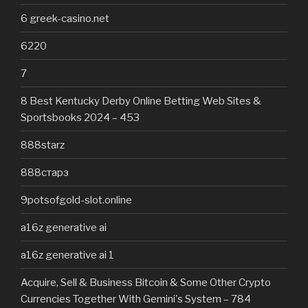
6 greek-casino.net
6220
7
8 Best Kentucky Derby Online Betting Web Sites &
Sportsbooks 2024 – 453
888starz
888старз
9potsofgold-slot.online
a16z generative ai
a16z generative ai 1
Acquire, Sell & Business Bitcoin & Some Other Crypto
Currencies Together With Gemini's System – 784