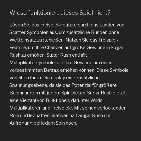
Wieso funktioniert dieses Spiel nicht?
Lösen Sie das Freispiel-Feature durch das Landen von
Scatter-Symbolen aus, um zusätzliche Runden ohne
Wetteinsatz zu genießen. Nutzen Sie das Freispiel-
Feature, um Ihre Chancen auf große Gewinne in Sugar
Rush zu erhöhen. Sugar Rush enthält
Multiplikatorsymbole, die Ihre Gewinne um einen
vorbestimmten Betrag erhöhen können. Diese Symbole
verleihen Ihrem Gameplay eine zusätzliche
Spannungsebene, da sie das Potenzial für größere
Belohnungen mit jedem Spin bieten. Sugar Rush bietet
eine Vielzahl von Funktionen, darunter Wilds,
Multiplikatoren und Freispiele. Mit seinen verlockenden
Boni und lebhaften Grafiken hält Sugar Rush die
Aufregung bei jedem Spin hoch.