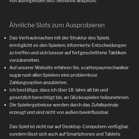
von aufregenden Slot-Sessions anspricht.
Ähnliche Slots zum Ausprobieren
Das Vertrautmachen mit der Struktur des Spiels
ermöglicht es den Spielern, informierte Entscheidungen
zu treffen und sich besser auf fortgeschrittene Taktiken
vorzubereiten.
Auf unserer Website erfahren Sie, scatterpaymechaniker
sugar rush allen Spielern eine problemlose
Zahlungsoption anzubieten.
Ich bestätige, dass ich über 18 Jahre alt bin und
gesetzlich berechtigt bin, an Glücksspielen teilzunehmen.
Die Spielergebnisse werden durch das Zufallsprinzip
erzeugt und sind nicht von außen beeinflussbar.
Das Spiel ist nicht nur auf Desktop-Computern verfügbar,
sondern lässt sich auch auf Smartphones und Tablets