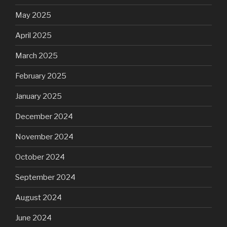
May 2025
April 2025
March 2025
February 2025
January 2025
December 2024
November 2024
October 2024
September 2024
August 2024
June 2024