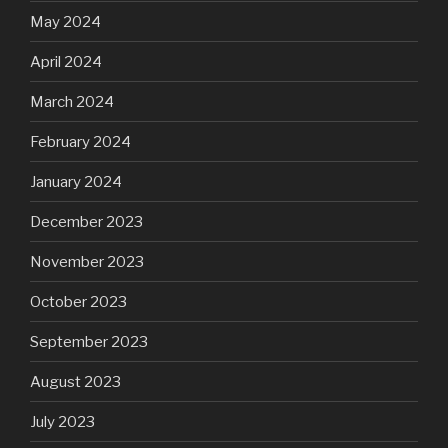
May 2024
April 2024
March 2024
February 2024
January 2024
December 2023
November 2023
October 2023
September 2023
August 2023
July 2023