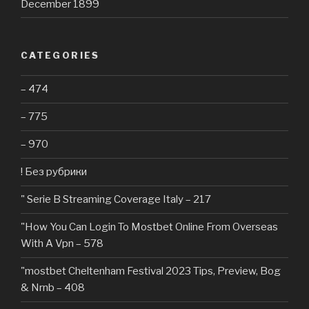
December 1899
CATEGORIES
– 474
– 775
– 970
! Без рубрики
"️ Serie B Streaming Coverage Italy – 217
"How You Can Login To Mostbet Online From Overseas
With A Vpn – 578
"mostbet Cheltenham Festival 2023 Tips, Preview, Bog
& Nrnb – 408