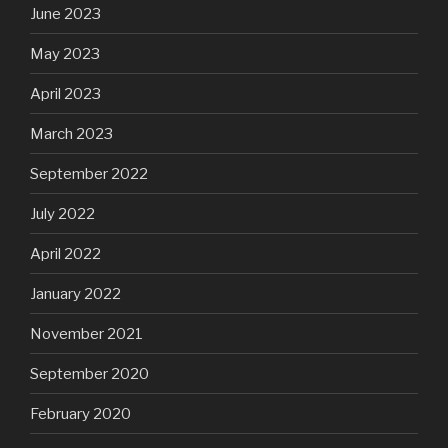
June 2023
May 2023
April 2023
March 2023
September 2022
July 2022
April 2022
January 2022
November 2021
September 2020
February 2020