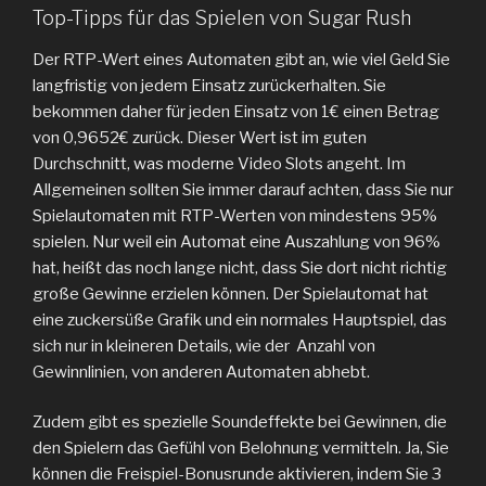
Top-Tipps für das Spielen von Sugar Rush
Der RTP-Wert eines Automaten gibt an, wie viel Geld Sie
langfristig von jedem Einsatz zurückerhalten. Sie
bekommen daher für jeden Einsatz von 1€ einen Betrag
von 0,9652€ zurück. Dieser Wert ist im guten
Durchschnitt, was moderne Video Slots angeht. Im
Allgemeinen sollten Sie immer darauf achten, dass Sie nur
Spielautomaten mit RTP-Werten von mindestens 95%
spielen. Nur weil ein Automat eine Auszahlung von 96%
hat, heißt das noch lange nicht, dass Sie dort nicht richtig
große Gewinne erzielen können. Der Spielautomat hat
eine zuckersüße Grafik und ein normales Hauptspiel, das
sich nur in kleineren Details, wie der Anzahl von
Gewinnlinien, von anderen Automaten abhebt.
Zudem gibt es spezielle Soundeffekte bei Gewinnen, die
den Spielern das Gefühl von Belohnung vermitteln. Ja, Sie
können die Freispiel-Bonusrunde aktivieren, indem Sie 3