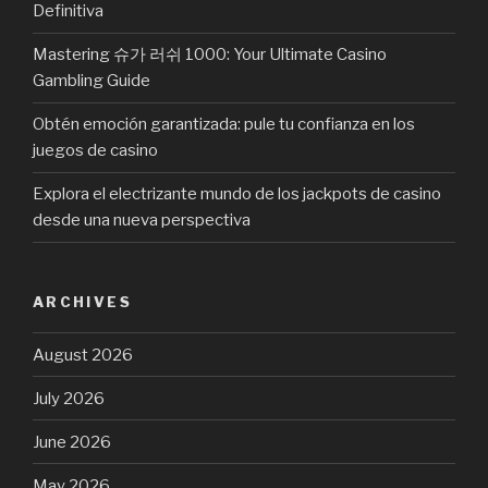
Definitiva
Mastering 슈가 러쉬 1000: Your Ultimate Casino
Gambling Guide
Obtén emoción garantizada: pule tu confianza en los
juegos de casino
Explora el electrizante mundo de los jackpots de casino
desde una nueva perspectiva
ARCHIVES
August 2026
July 2026
June 2026
May 2026