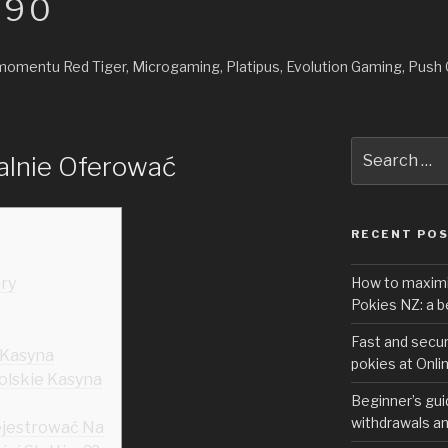
190
momentu Red Tiger, Microgaming, Platipus, Evolution Gaming, Push 
Search
galnie Oferować
for:
RECENT PO
Gry
How to maximi
Pokies NZ: a b
Fast and secu
 Kasyna
pokies at Onli
olskie Kasyna
Beginner’s gui
withdrawals an
ejestrować Na