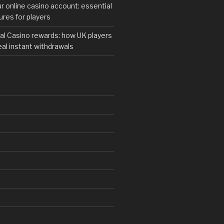
r online casino account: essential
res for players
al Casino rewards: how UK players
eal instant withdrawals