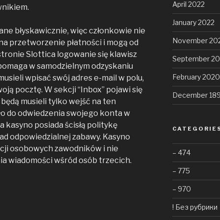
April 2022
nikiem.
January 2022
ne błyskawicznie, więc członkowie nie
November 20
a przetworzenie płatności i mogą od
tronie Slottica logowanie się klawisz
September 2
y pomaga w samodzielnym odzyskaniu
February 2020
musieli wpisać swój adres e-mail w polu,
woją pocztę. W sekcji “Inbox” pojawi się
December 18
e będą musieli tylko wejść na ten
ło do odwiedzenia swojego konta w
ca kasyno posiada ścisłą politykę
CATEGORIE
sad odpowiedzialnej zabawy. Kasyno
acji osobowych zawodników i nie
– 474
 wiadomości wśród osób trzecich.
– 775
– 970
! Без рубрики