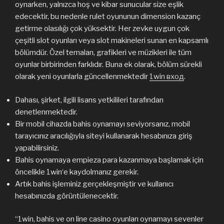
oynarken, yalnızca hoş ve kibar sunucular size eşlik
edecektir, bu nedenle rulet oyununun dimension kazanç
getirme olasılığı çok yüksektir. Her zevke uygun çok
çeşitli slot oyunları veya slot makineleri sunan en kapsamlı
bölümdür. Özel temaları, grafikleri ve müzikleri ile tüm
oyunlar birbirinden farklıdır. Buna ek olarak, bölüm sürekli
olarak yeni oyunlarla güncellenmektedir
1win вход
.
Dahası, şirket, ilgili lisans yetkilileri tarafından
denetlenmektedir.
Bir mobil cihazda bahis oynamayı seviyorsanız, mobil
tarayıcınız aracılığıyla siteyi kullanarak hesabınıza giriş
yapabilirsiniz.
Bahis oynamaya empieza para kazanmaya başlamak için
öncelikle 1win‘e kaydolmanız gerekir.
Artık bahis işleminiz gerçekleşmiştir ve kullanıcı
hesabınızda görüntülenecektir.
“1win, bahis ve on line casino oyunları oynamayı sevenler