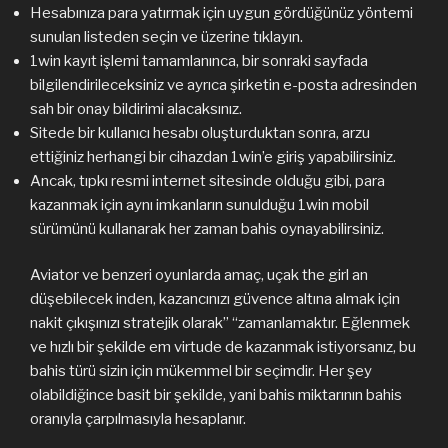
Hesabınıza para yatırmak için uygun gördüğünüz yöntemi
sunulan listeden seçin ve üzerine tıklayın.
1win kayıt işlemi tamamlanınca, bir sonraki sayfada
bilgilendirileceksiniz ve ayrıca şirketin e-posta adresinden
sah bir onay bildirimi alacaksınız.
Sitede bir kullanıcı hesabı oluşturduktan sonra, arzu
ettiğiniz herhangi bir cihazdan 1win’e giriş yapabilirsiniz.
Ancak, tıpkı resmi internet sitesinde olduğu gibi, para
kazanmak için aynı imkanların sunulduğu 1win mobil
sürümünü kullanarak her zaman bahis oynayabilirsiniz.
Aviator ve benzeri oyunlarda amaç, uçak the girl an
düşebilecek inden, kazancınızı güvence altına almak için
nakit çıkışınızı stratejik olarak” “zamanlamaktır. Eğlenmek
ve hızlı bir şekilde em virtude de kazanmak istiyorsanız, bu
bahis türü sizin için mükemmel bir seçimdir. Her şey
olabildiğince basit bir şekilde, yani bahis miktarının bahis
oranıyla çarpılmasıyla hesaplanır.