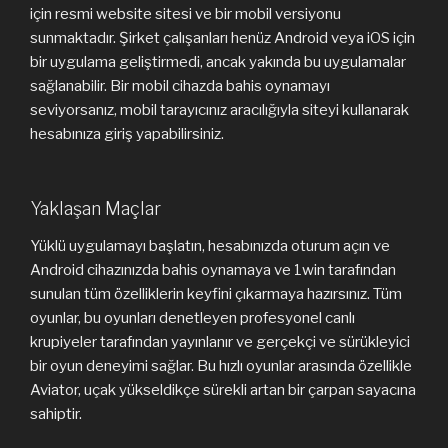
için resmi website sitesi ve bir mobil versiyonu
sunmaktadır. Şirket çalışanları henüz Android veya iOS için
bir uygulama geliştirmedi, ancak yakında bu uygulamalar
sağlanabilir. Bir mobil cihazda bahis oynamayı
seviyorsanız, mobil tarayıcınız aracılığıyla siteyi kullanarak
hesabınıza giriş yapabilirsiniz.
Yaklaşan Maçlar
Yüklü uygulamayı başlatın, hesabınızda oturum açın ve
Android cihazınızda bahis oynamaya ve 1win tarafından
sunulan tüm özelliklerin keyfini çıkarmaya hazırsınız. Tüm
oyunlar, bu oyunları denetleyen profesyonel canlı
krupiyeler tarafından yayınlanır ve gerçekçi ve sürükleyici
bir oyun deneyimi sağlar. Bu hızlı oyunlar arasında özellikle
Aviator, uçak yükseldikçe sürekli artan bir çarpan sayacına
sahiptir.