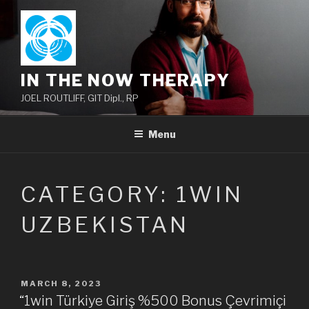
Skip
to
content
IN THE NOW THERAPY
JOEL ROUTLIFF, GIT Dipl., RP
Menu
CATEGORY:
1WIN
UZBEKISTAN
POSTED
MARCH 8, 2023
ON
“1win Türkiye Giriş %500 Bonus Çevrimiçi