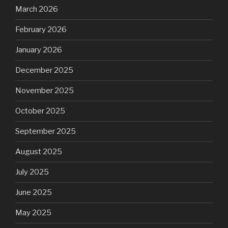
March 2026
February 2026
January 2026
December 2025
November 2025
October 2025
September 2025
August 2025
July 2025
June 2025
May 2025