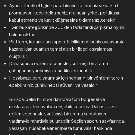
Ayrıca, tercih ettiğiniz para birimini seçmeniz ve varsa bir
promosyon kodu belirtmeniz, ardından şirket politikasını
kabul etmeniz ve kayıt düğmesine tıklamanız gerekir.
1win bu kategorisinde 200’den fazla farklı çarpışma oyunu
bulunmaktadır.
Platform, kullanıcıların spor etkinliklerine bahis oynayarak
kazandıkları puanları temel alan bir liderlik sıralaması
oluşturur.
Dahası, arzu edilen seçenekler, kullanışlı bir arama
çubuğunun yardımıyla rahatlıkla bulunabilir.
Hesabınıza para yatırmak için herhangi bir yöntemi tercih
edebilirsiniz, çünkü hepsi güvenli ve yasaldır.
Burada, belirli bir spor dalındaki tüm bölgesel ve
uluslararası turnuvalara erişebileceksiniz. Dahası, arzu
edilen seçenekler, kullanışlı bir arama çubuğunun
yardımıyla rahatlıkla bulunabilir. Seçilen sporun sayfasında,
yaklaşan müsabakalar empieza turnuvalar hakkında