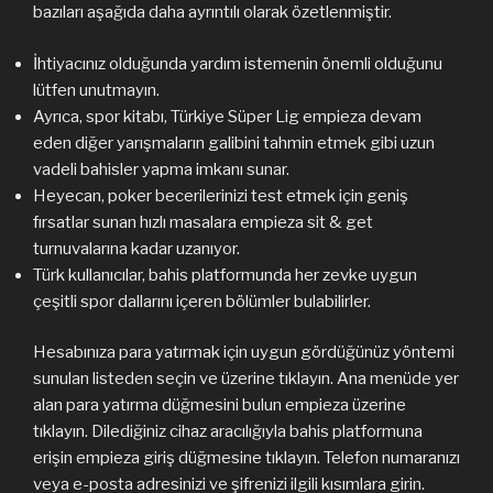
bazıları aşağıda daha ayrıntılı olarak özetlenmiştir.
İhtiyacınız olduğunda yardım istemenin önemli olduğunu
lütfen unutmayın.
Ayrıca, spor kitabı, Türkiye Süper Lig empieza devam
eden diğer yarışmaların galibini tahmin etmek gibi uzun
vadeli bahisler yapma imkanı sunar.
Heyecan, poker becerilerinizi test etmek için geniş
fırsatlar sunan hızlı masalara empieza sit & get
turnuvalarına kadar uzanıyor.
Türk kullanıcılar, bahis platformunda her zevke uygun
çeşitli spor dallarını içeren bölümler bulabilirler.
Hesabınıza para yatırmak için uygun gördüğünüz yöntemi
sunulan listeden seçin ve üzerine tıklayın. Ana menüde yer
alan para yatırma düğmesini bulun empieza üzerine
tıklayın. Dilediğiniz cihaz aracılığıyla bahis platformuna
erişin empieza giriş düğmesine tıklayın. Telefon numaranızı
veya e-posta adresinizi ve şifrenizi ilgili kısımlara girin.