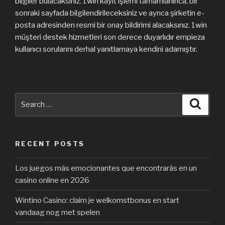
bilgiler bulacaksınız. 1win kayıt işlemi tamamlanınca, bir
sonraki sayfada bilgilendirileceksiniz ve ayrıca şirketin e-
posta adresinden resmi bir onay bildirimi alacaksınız. 1win
müşteri destek hizmetleri son derece duyarlıdır empieza
kullanıcı sorularını derhal yanıtlamaya kendini adamıştır.
Search
Searc
for:
RECENT POSTS
Los juegos más emocionantes que encontrarás en un
casino online en 2026
Wintino Casino: claim je welkomstbonus en start
vandaag nog met spelen