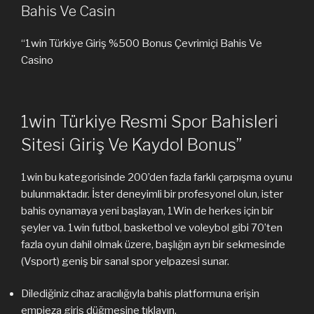
Bahis Ve Casin
“1win Türkiye Giriş %500 Bonus Çevrimiçi Bahis Ve
Casino
1win Türkiye Resmi Spor Bahisleri
Sitesi Giriş Ve Kaydol Bonus”
1win bu kategorisinde 200’den fazla farklı çarpışma oyunu
bulunmaktadır. İster deneyimli bir profesyonel olun, ister
bahis oynamaya yeni başlayan, 1Win de herkes için bir
şeyler va. 1win futbol, basketbol ve voleybol gibi 70’ten
fazla oyun dahil olmak üzere, başlığın ayrı bir sekmesinde
(Vsport) geniş bir sanal spor yelpazesi sunar.
Dilediğiniz cihaz aracılığıyla bahis platformuna erişin
empieza giriş düğmesine tıklayın.