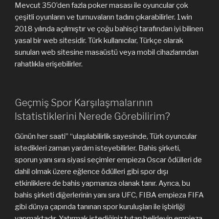
Mevcut 350’den fazla poker masası ile oyuncular çok
çeşitli oyunların ve turnuvaların tadını çıkarabilirler. 1win
2018 yılında açılmıştır ve çoğu bahisçi tarafından iyi bilinen
yasal bir web sitesidir. Türk kullanıcılar, Türkçe olarak
sunulan web sitesine masaüstü veya mobil cihazlarından
rahatlıkla erişebilirler.
Geçmiş Spor Karşılaşmalarının
Istatistiklerini Nerede Görebilirim?
Günün her saati” “ulaşılabilirlik sayesinde, Türk oyuncular
istedikleri zaman yardım isteyebilirler. Bahis şirketi,
sporun yanı sıra siyasi seçimler empieza Oscar ödülleri de
dahil olmak üzere eğlence ödülleri gibi spor dışı
etkinliklere de bahis yapmanıza olanak tanır. Ayrıca, bu
bahis şirketi diğerlerinin yanı sıra UFС, FIBA empieza FIFA
gibi dünya çapında tanınan spor kuruluşları ile işbirliği
yapmaktadır. Yatırmak istediğiniz tutarı belirleyin empieza