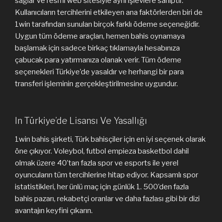
sağlar ve resmi web sitesiyle aynı işlevlere sahiptir.
Kullanıcıların tercihlerini etkileyen ana faktörlerden biri de
1win tarafından sunulan birçok farklı ödeme seçeneğidir.
Uygun tüm ödeme araçları, hemen bahis oynamaya
başlamak için sadece birkaç tıklamayla hesabınıza
çabucak para yatırmanıza olanak verir. Tüm ödeme
seçenekleri Türkiye’de yasaldır ve herhangi bir para
transferi işleminin gerçekleştirilmesine uygundur.
In Türkiye’de Lisansı Ve Yasallığı
1win bahis şirketi, Türk bahisçiler için en iyi seçenek olarak
öne çıkıyor. Voleybol, futbol empieza basketbol dahil
olmak üzere 40’tan fazla spor ve esports ile yerel
oyuncuların tüm tercihlerine hitap ediyor. Kapsamlı spor
istatistikleri, her ünlü maç için günlük 1. 500’den fazla
bahis pazarı, rekabetçi oranlar ve daha fazlası gibi bir dizi
avantajın keyfini çıkarın.