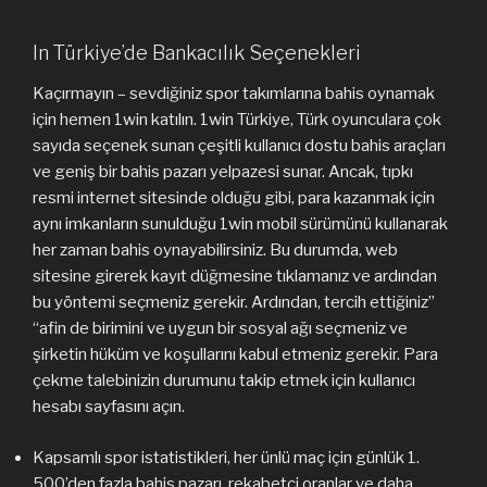
In Türkiye’de Bankacılık Seçenekleri
Kaçırmayın – sevdiğiniz spor takımlarına bahis oynamak
için hemen 1win katılın. 1win Türkiye, Türk oyunculara çok
sayıda seçenek sunan çeşitli kullanıcı dostu bahis araçları
ve geniş bir bahis pazarı yelpazesi sunar. Ancak, tıpkı
resmi internet sitesinde olduğu gibi, para kazanmak için
aynı imkanların sunulduğu 1win mobil sürümünü kullanarak
her zaman bahis oynayabilirsiniz. Bu durumda, web
sitesine girerek kayıt düğmesine tıklamanız ve ardından
bu yöntemi seçmeniz gerekir. Ardından, tercih ettiğiniz”
“afin de birimini ve uygun bir sosyal ağı seçmeniz ve
şirketin hüküm ve koşullarını kabul etmeniz gerekir. Para
çekme talebinizin durumunu takip etmek için kullanıcı
hesabı sayfasını açın.
Kapsamlı spor istatistikleri, her ünlü maç için günlük 1.
500’den fazla bahis pazarı, rekabetçi oranlar ve daha