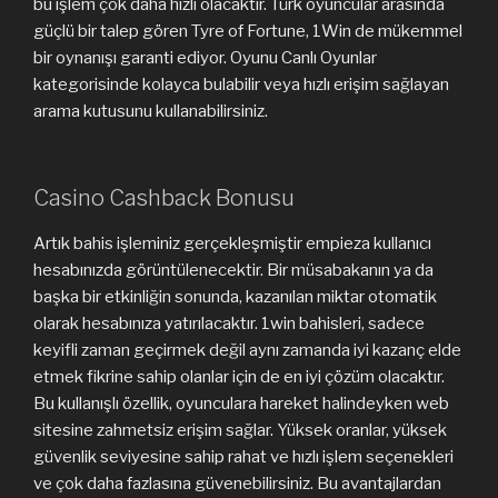
bu işlem çok daha hızlı olacaktır. Türk oyuncular arasında
güçlü bir talep gören Tyre of Fortune, 1Win de mükemmel
bir oynanışı garanti ediyor. Oyunu Canlı Oyunlar
kategorisinde kolayca bulabilir veya hızlı erişim sağlayan
arama kutusunu kullanabilirsiniz.
Casino Cashback Bonusu
Artık bahis işleminiz gerçekleşmiştir empieza kullanıcı
hesabınızda görüntülenecektir. Bir müsabakanın ya da
başka bir etkinliğin sonunda, kazanılan miktar otomatik
olarak hesabınıza yatırılacaktır. 1win bahisleri, sadece
keyifli zaman geçirmek değil aynı zamanda iyi kazanç elde
etmek fikrine sahip olanlar için de en iyi çözüm olacaktır.
Bu kullanışlı özellik, oyunculara hareket halindeyken web
sitesine zahmetsiz erişim sağlar. Yüksek oranlar, yüksek
güvenlik seviyesine sahip rahat ve hızlı işlem seçenekleri
ve çok daha fazlasına güvenebilirsiniz. Bu avantajlardan