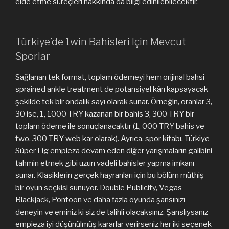
elde etme süreçleri hakkında da bilgi edinilebilecektir.
Türkiye’de 1win Bahisleri Için Mevcut
Sporlar
Sağlanan tek format, toplam ödemeyi hem orijinal bahsi
sprained ankle treatment de potansiyel kârı kapsayacak
şekilde tek bir ondalık sayı olarak sunar. Örneğin, oranlar 3,
30 ise, 1, 1000 TRY kazanan bir bahis 3, 300 TRY bir
toplam ödeme ile sonuçlanacaktır (1, 000 TRY bahis ve
two, 300 TRY web kar olarak). Ayrıca, spor kitabı, Türkiye
Süper Lig empieza devam eden diğer yarışmaların galibini
tahmin etmek gibi uzun vadeli bahisler yapma imkanı
sunar. Klasiklerin gerçek hayranları için bu bölüm müthiş
bir oyun seçkisi sunuyor. Double Publicity, Vegas
Blackjack, Pontoon ve daha fazla oyunda şansınızı
deneyin ve eminiz ki siz de talihli olacaksınız. Şanslıysanız
empieza iyi düşünülmüş kararlar verirseniz her iki seçenek