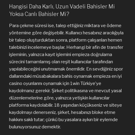
Hangisi Daha Karlı, Uzun Vadeli Bahisler Mi
Yoksa Canlı Bahisler Mi?
Para çekme süresi ise, talep ettiğiniz miktara ve ödeme
yöntemine göre değişebilir. Kullanıcı hesabınız aracılığıyla
bir talep oluşturduktan sonra, platform çalışanları hemen
talebinizi incelemeye başlar. Herhangi bir afin de transfer
işleminin, yalnızca kayıt işlemini empieza doğrulama
sürecini tamamlamış olan reşit kullanıcılar tarafından
yapılabileceğini unutmamak önemlidir. En sevdiğiniz spor
dallarındaki müsabakalara bahis oynamak empieza en iyi
casino oyunlarını oynamak için 1win Türkiye’ye
kaydolmanız gerekir. Şirket politikasına ve mevcut yasal
düzenlemelerine göre, yalnızca yetişkin kullanıcılar
platforma kaydolabilir. 18 yaşından küçükseniz ve siteye
kaydolmayı denerseniz, şirket, hesabınızı bloke etme
hakkını saklı tutar; çünkü bu yasalara aykırı bir eylemde
bulunuyorsunuz demektir.