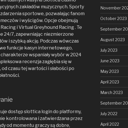
dycyjnych zakładów muzycznych. Sporty
November 20
e zdarzenia sportowe, pozwalając fanom
October 2023
 meczów i wyścigów. Opcje obejmują
e Racing i Virtual Greyhound Racing . Te
September 20
ne 24/7, zapewniając niezmierzone
August 2023
dów i szybką akcję. Podczas wówczas
swe funkcje kasyn internetowego,
July 2023
 w charakterze wspaniały wybór w 2024
June 2023
leksowa recenzja zagłębia się w
 od czasu tej wartości i słabości po
May 2023
łatności.
April 2023
March 2023
wanie
September 20
je dostęp slottica login do platformy,
July 2022
nie kontrolowana i zatwierdzana przez
April 2022
lądy od momentu graczy są dobre,