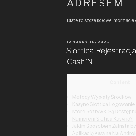
ADRESEM –
Dlatego szczegółowe informacje o
POSTED
JANUARY 15, 2025
ON
Slottica Rejestrac
Cash’N
Content
Metody Wypłaty Środków
Kasyno Slottica Logowanie
Które Rozrywki Są Dostępn
Numerem Slotica Kasyno?
Jakim Sposobem Zainstalow
Aplikację Kasyna Na Androi