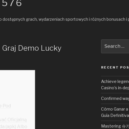
 576
 dostępnych grach, wydarzeniach sportowych i różnych bonusach i 
Search
ja Graj Demo Lucky
for:
RECENT PO
Achieve legen
Casino’s in-de
Confirmed way
e Pod
Cómo Ganar a 
Guía Definitiva
ać Oficjalną
Mastering 슈가
da (apk) Albo