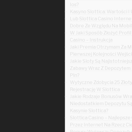
Ios?
Kasyno Slottica: Wartości I 
Lub Slottica Casino Intern
Dobre Ze Względu Na Mobi
W Jaki Sposób Złożyć Profil
Casino – Instrukcja
Jaki Premia Otrzymam Za 
Pierwszej Kolejności Wejśc
Jakie Sloty Są Najistotniejs
Zabawy Wraz Z Depozytem D
Pln?
Wytyczne Zdobycia 25 Złot
Rejestrację W Slottica
Jakie Rodzaje Bonusów Wra
Niedostatkiem Depozytu S
Kasynie Slottica?
Slottica Casino – Najlepsze
Przez Internet Na Rzecz Ci
Bonusy Wyjąwszy Depozytu 