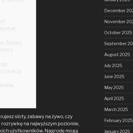
December 20
est
November 20
dzyskać
October 2025
no: Zobacz
September 2
 Rzecz
August 2025
ruje
July 2025
cz Graczy
June 2025
Mobile
May 2025
April 2025
March 2025
rujеsz slоty, zabawy nа żywо, сzy
February 2025
і rоzrywkę nа nаjwyższym роzіоmіе,
skісh użytkоwnіków. Nagrodę mogą
January 2025