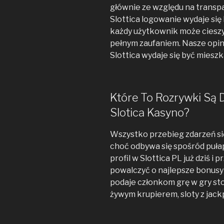
głównie ze względu na transp
Slottica logowanie wydaje się 
każdy użytkownik może cieszyć
pełnym zaufaniem. Nasze opin
Slottica wydaje się być miesz
Które To Rozrywki Są
Slotica Kasyno?
Wszystko przebieg zdarzeń si
choć odbywa się spośród puła
profil w Slottica PL już dziś i
powalczyć o najlepsze bonusy
podaje członkom grę w gry st
żywym krupierem, sloty z jack