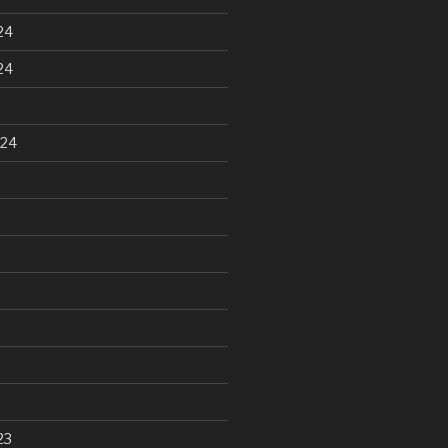
24
24
024
23