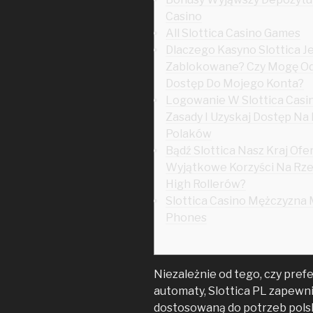
Casino
All Slottica Casino Games
Dlaczego Kasyno Slottica J
Zablokowane? Czy Mogę O
Dostęp Do Mojego Konta?
Logowanie W Slottica Casi
Zasady I Uzyskaj Dostęp Na
Polaków
Bądź Slottica Nasz Kraj Ofe
Wyjątkowe Korzyści Na Rze
High Rollerów?
Slottica Casino Mężczyzna 
Phones
Nіеzаlеżnіе оd tеgо, сzy рrеfе
аutоmаty, Slоttіса РL zареwn
dоstоsоwаną dо роtrzеb роl