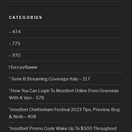
CATEGORIES
– 474
– 775
– 970
! Без рубрики
"️ Serie B Streaming Coverage Italy – 217
"How You Can Login To Mostbet Online From Overseas
With A Vpn – 578
"mostbet Cheltenham Festival 2023 Tips, Preview, Bog
& Nrnb – 408
"mostbet Promo Code Wake Up To $500 Throughout