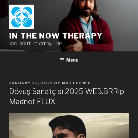
Skip
to
content
IN THE NOW THERAPY
JOEL ROUTLIFF, GIT Dipl., RP
Menu
POSTED
JANUARY 22, 2025
BY
MATTHEW H
ON
Dövüş Sanatçısı 2025 WEB.BRRip
Maʛnet FLUX