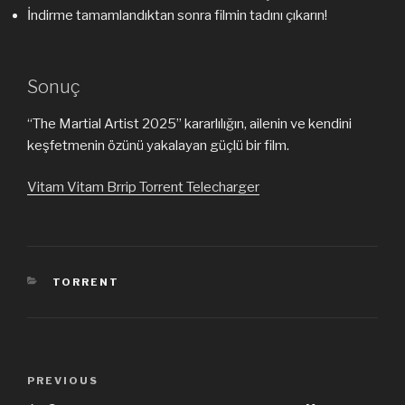
İndirme tamamlandıktan sonra filmin tadını çıkarın!
Sonuç
“The Martial Artist 2025” kararlılığın, ailenin ve kendini
keşfetmenin özünü yakalayan güçlü bir film.
Vitam Vitam Brrip Torrent Telecharger
CATEGORIES
TORRENT
Post
PREVIOUS
Previous
navigation
Post