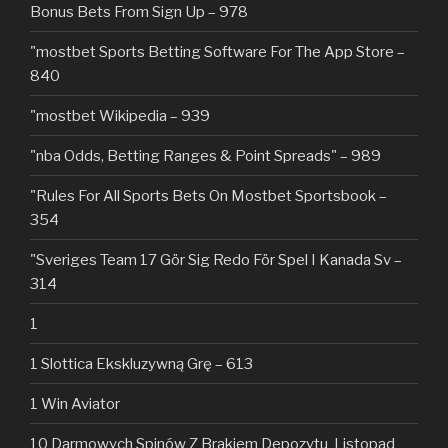
Bonus Bets From Sign Up – 978
"‎mostbet Sports Betting Software For The App Store –
840
"mostbet Wikipedia – 939
"nba Odds, Betting Ranges & Point Spreads" – 989
"Rules For All Sports Bets On Mostbet Sportsbook –
354
"Sveriges Team 17 Gör Sig Redo För Spel I Kanada Sv –
314
1
1 Slottica Ekskluzywną Grę – 613
1 Win Aviator
10 Darmowych Spinów Z Brakiem Depozytu ️ Listopad