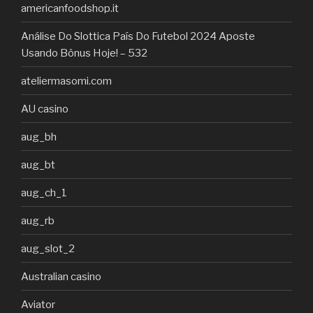
americanfoodshop.it
Análise Do Slottica País Do Futebol 2024 Aposte
Usando Bônus Hoje! – 532
ateliermasomi.com
AU casino
aug_bh
aug_bt
aug_ch_1
aug_rb
aug_slot_2
Australian casino
Aviator