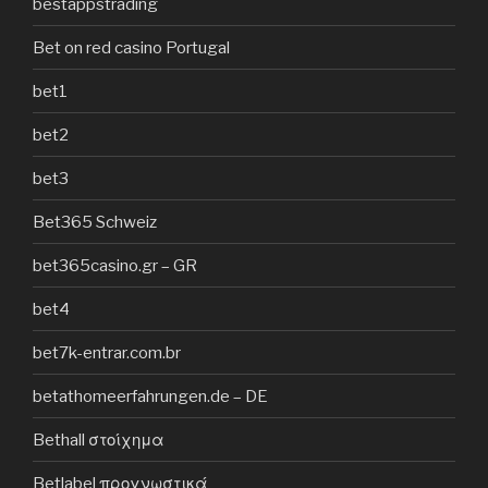
bestappstrading
Bet on red casino Portugal
bet1
bet2
bet3
Bet365 Schweiz
bet365casino.gr – GR
bet4
bet7k-entrar.com.br
betathomeerfahrungen.de – DE
Bethall στοίχημα
Betlabel προγνωστικά