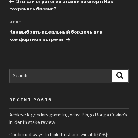
Этика и стратегия ставок на спорт: Как
сохранять баланс?
NEXT
Next
Post
Как выбрать идеальный бордель для
комфортной встречи
Search
Searc
for:
RECENT POSTS
Achieve legendary gambling wins: Bingo Bonga Casino’s
in-depth stake review
Confirmed ways to build trust and win at 바카라