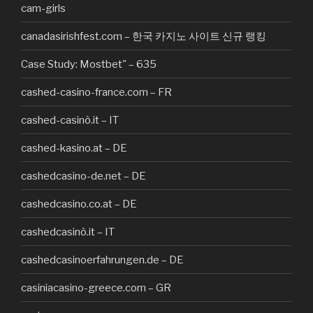
cam-girls
canadasirishfest.com – 한국 카지노 사이트 신규 랭킹
Case Study: Mostbet" – 635
cashed-casino-france.com – FR
cashed-casinò.it – IT
cashed-kasino.at – DE
cashedcasino-de.net – DE
cashedcasino.co.at – DE
cashedcasinò.it – IT
cashedcasinoerfahrungen.de – DE
casiniacasino-greece.com – GR