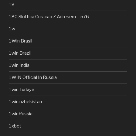
18
180 Slottica Curacao Z Adresem – 576
1w
1Win Brasil
1win Brazil
1win India
1WIN Official In Russia
1win Turkiye
1win uzbekistan
1winRussia
1xbet