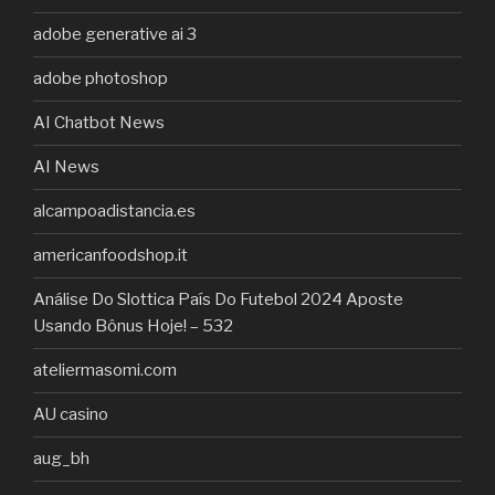
adobe generative ai 3
adobe photoshop
AI Chatbot News
AI News
alcampoadistancia.es
americanfoodshop.it
Análise Do Slottica País Do Futebol 2024 Aposte
Usando Bônus Hoje! – 532
ateliermasomi.com
AU casino
aug_bh