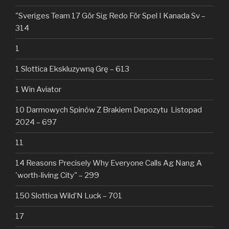
"Sveriges Team 17 Gör Sig Redo För Spel I Kanada Sv –
314
1
1 Slottica Ekskluzywną Grę – 613
1 Win Aviator
10 Darmowych Spinów Z Brakiem Depozytu ️ Listopad
2024 – 697
11
14 Reasons Precisely Why Everyone Calls Ag Nang A
'worth-living City" – 299
150 Slottica Wild’N Luck – 701
17