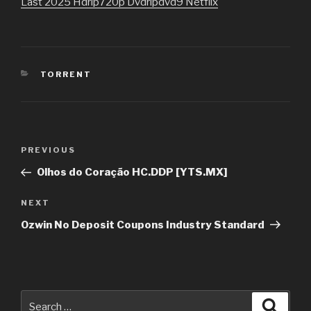
Last 2025 Hdrip720p Dvdripdvd9 Netflix
CATEGORIES
TORRENT
Post
PREVIOUS
Previous
navigation
Post
Olhos do Coração HC.DDP [YTS.MX]
NEXT
Next
Post
Ozwin No Deposit Coupons Industry Standard
Search
Searc