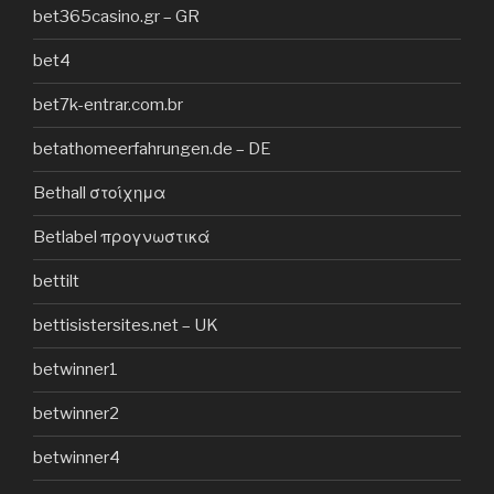
bet365casino.gr – GR
bet4
bet7k-entrar.com.br
betathomeerfahrungen.de – DE
Bethall στοίχημα
Betlabel προγνωστικά
bettilt
bettisistersites.net – UK
betwinner1
betwinner2
betwinner4