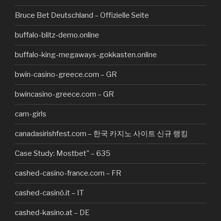
Bruce Bet Deutschland – Offizielle Seite
buffalo-blitz-demo.online
buffalo-king-megaways-gokkasten.online
bwin-casino-greece.com – GR
bwincasino-greece.com – GR
cam-girls
canadasirishfest.com – 한국 카지노 사이트 신규 랭킹
Case Study: Mostbet" – 635
cashed-casino-france.com – FR
cashed-casinò.it – IT
cashed-kasino.at – DE