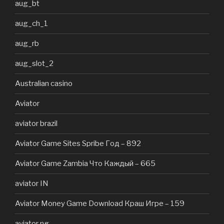
aug_bt
aug_ch_1
aug_rb
aug_slot_2
Australian casino
Aviator
aviator brazil
Aviator Game Sites Spribe Год – 892
Aviator Game Zambia Что Каждый – 665
aviator IN
Aviator Money Game Download Краш Игре – 159
aviator ng