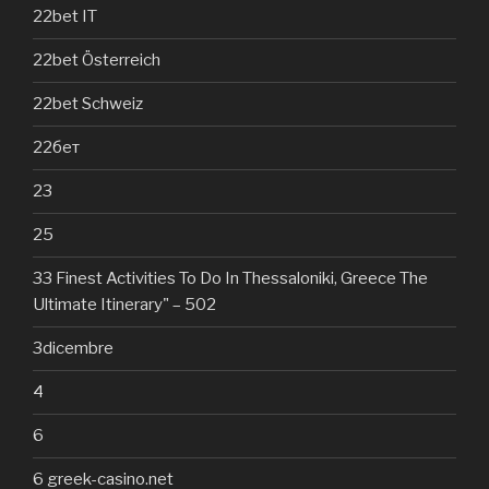
22bet IT
22bet Österreich
22bet Schweiz
22бет
23
25
33 Finest Activities To Do In Thessaloniki, Greece The
Ultimate Itinerary" – 502
3dicembre
4
6
6 greek-casino.net