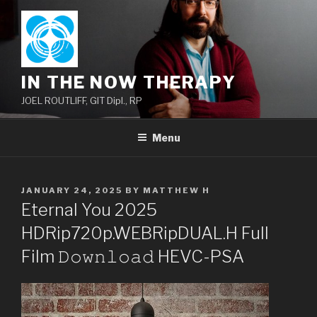
Skip
to
content
IN THE NOW THERAPY
JOEL ROUTLIFF, GIT Dipl., RP
Menu
POSTED
JANUARY 24, 2025
BY
MATTHEW H
ON
Eternal You 2025
HDRip720p.WEBRipDUAL.H Full
Film 𝙳𝚘𝚠𝚗𝚕𝚘𝚊𝚍 HEVC-PSA