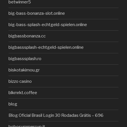
betwinner5
big-bass-bonanza-slot.online
big-bass-splash-echtgeld-spielen.online
bigbassbonanza.cc
bigbasssplash-echtgeld-spielen.online
bigbasssplash.ro
biskotakimou.gr
bizzo casino
blkmrkt.coffee
blog
Blog Oficial Brasil Login 30 Rodadas Grátis – 696
bobosummercup.it