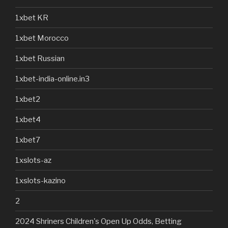
1xbet KR
1xbet Morocco
1xbet Russian
1xbet-india-online.in3
1xbet2
1xbet4
1xbet7
1xslots-az
1xslots-kazino
2
2024 Shriners Children's Open Up Odds, Betting