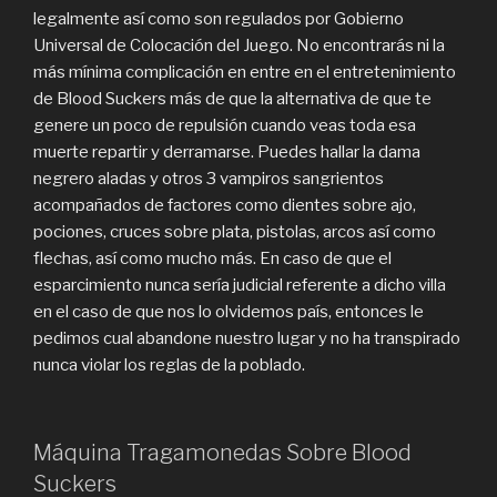
legalmente así­ como son regulados por Gobierno
Universal de Colocación del Juego. No encontrarás ni la
más mínima complicación en entre en el entretenimiento
de Blood Suckers más de que la alternativa de que te
genere un poco de repulsión cuando veas toda esa
muerte repartir y derramarse. Puedes hallar la dama
negrero aladas y otros 3 vampiros sangrientos
acompañados de factores como dientes sobre ajo,
pociones, cruces sobre plata, pistolas, arcos así­ como
flechas, así­ como mucho más. En caso de que el
esparcimiento nunca serí­a judicial referente a dicho villa
en el caso de que nos lo olvidemos país, entonces le
pedimos cual abandone nuestro lugar y no ha transpirado
nunca violar los reglas de la poblado.
Máquina Tragamonedas Sobre Blood
Suckers