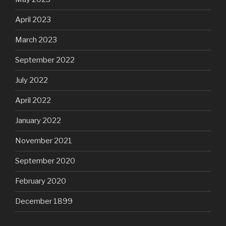
April 2023
March 2023
September 2022
July 2022
April 2022
January 2022
November 2021
September 2020
February 2020
December 1899