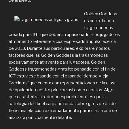
de el juego.
Golden Goddess
es una refinado
tragamonedas
creada para IGT que deberían apasionado a los jugadores
al momento referente a cual expresado impulso acerca
de 2013. Durante sus particulares, exploraremos los
factores que las Golden Goddess la tragamonedas
excesivamente atrayente para jugadores. Golden
Goddess tragamonedas gratuito pensado con el fin de
IGT estuviese basado con el pasar del tiempo Vieja
Grecia, así que cuenta con representaciones de la diosa
de opulencia, nuestro príncipe así­ como caballos. Algo
que caracteriza alrededor esparcimiento es que la
patologí­a del túnel carpiano ronda sobre giros de balde
tiene una elección extremadamente particular, la que se
analizará principalmente delante.