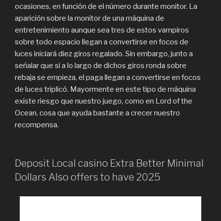
ocasiones, en función de el número durante monitor. La
aparición sobre la monitor de una máquina de
entretenimiento aunque sea tres de estos vampiros
sobre todo espacio llegan a convertirse en focos de
luces iniciará diez giros regalado. Sin embargo, junto a
señalar que si a lo largo de dichos giros ronda sobre
rebaja se empieza, el paga llegan a convertirse en focos
de luces triplicó. Mayormente en este tipo de máquina
existe riesgo que nuestro juego, como en Lord of the
Ocean, cosa que ayuda bastante a crecer nuestro
recompensa.
Deposit Local casino Extra Better Minimal
Dollars Also offers to have 2025