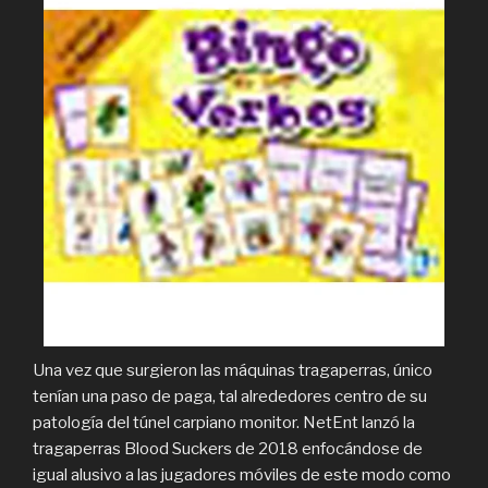
Una vez que surgieron las máquinas tragaperras, único
tenían una paso de paga, tal alrededores centro de su
patologí­a del túnel carpiano monitor. NetEnt lanzó la
tragaperras Blood Suckers de 2018 enfocándose de
igual alusivo a las jugadores móviles de este modo­ como