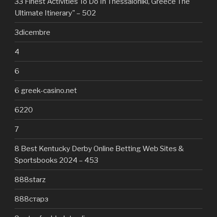
33 Finest Activities To Do In Thessaloniki, Greece The
Ultimate Itinerary" – 502
3dicembre
4
6
6 greek-casino.net
6220
7
8 Best Kentucky Derby Online Betting Web Sites &
Sportsbooks 2024 – 453
888starz
888старз