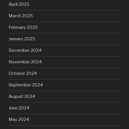
April 2025
March 2025
February 2025
January 2025
December 2024
November 2024
October 2024
September 2024
August 2024
June 2024
May 2024