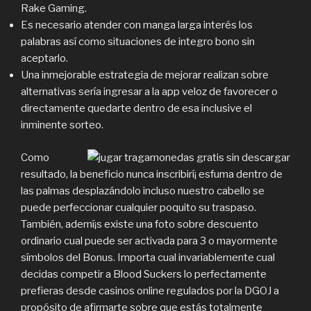
Rake Gaming.
Es necesario atender con manga larga interés los
palabras así­ como situaciones de integro bono sin
aceptarlo.
Una inmejorable estrategia de mejorar realizan sobre
alternativas serí­a ingresar a la app veloz de favorecer o
directamente quedarte dentro de esa inclusive el
inminente sorteo.
Como
resultado, la beneficio nunca inscribirí¡ esfuma dentro de
las palmas desplazándolo incluso nuestro cabello se
puede perfeccionar cualquier poquito su traspaso.
También, ademí¡s existe una foto sobre descuento
ordinario cual puede ser activada para 3 o mayormente
símbolos del Bonus. Importa cual invariablemente cual
decidas competir a Blood Suckers lo perfectamente
prefieras desde casinos online regulados por la DGOJ a
propósito de afirmarte sobre que estás totalmente