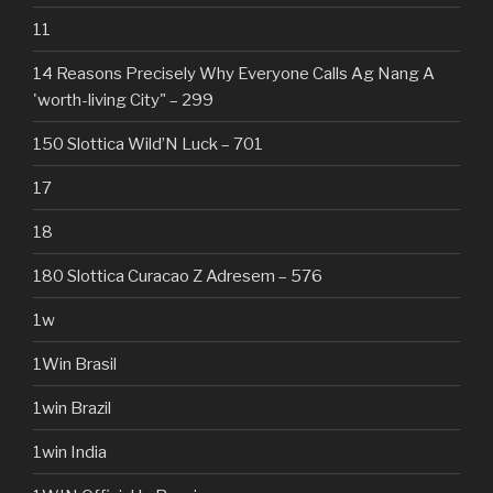
11
14 Reasons Precisely Why Everyone Calls Ag Nang A
'worth-living City" – 299
150 Slottica Wild’N Luck – 701
17
18
180 Slottica Curacao Z Adresem – 576
1w
1Win Brasil
1win Brazil
1win India