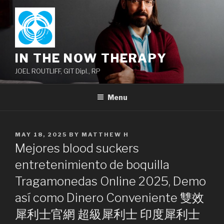
Skip
to
content
IN THE NOW THERAPY
JOEL ROUTLIFF, GIT Dipl., RP
Menu
POSTED
MAY 18, 2025
BY
MATTHEW H
ON
Mejores blood suckers
entretenimiento de boquilla
Tragamonedas Online 2025, Demo
así­ como Dinero Conveniente 雙效
犀利士官網 超級犀利士 印度犀利士