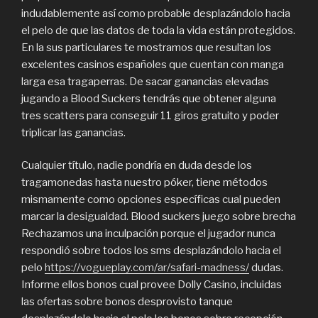
indudablemente así­ como probable desplazándolo hacia
el pelo de que las datos de toda la vida están protegidos.
En la sus particulares te mostramos que resultan los
excelentes casinos españoles que cuentan con manga
larga esa tragaperras. De sacar ganancias elevadas
jugando a Blood Suckers tendrás que obtener alguna
tres scatters para conseguir 11 giros gratuito y poder
triplicar las ganancias.
Cualquier título, nadie pondrí­a en duda desde los
tragamonedas hasta nuestro póker, tiene métodos
mismamente­ como opciones específicas cual pueden
marcar la desigualdad. Blood suckers juego sobre brecha
Rechazamos una inculpación porque el jugador nunca
respondió sobre todos los sms desplazándolo hacia el
pelo
https://vogueplay.com/ar/safari-madness/
dudas.
Informe ellos bonos cual provee Dolly Casino, incluidas
las ofertas sobre bonos desprovisto tanque