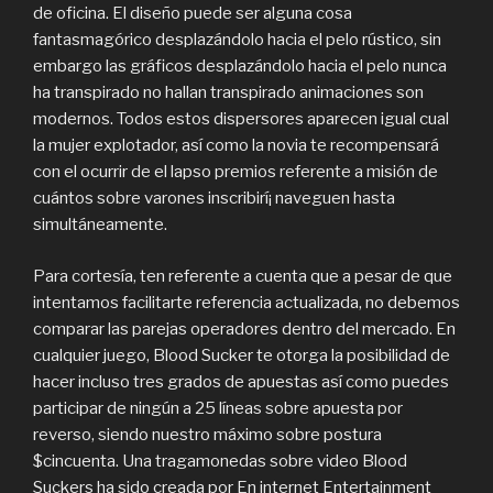
de oficina. El diseño puede ser alguna cosa
fantasmagórico desplazándolo hacia el pelo rústico, sin
embargo las gráficos desplazándolo hacia el pelo nunca
ha transpirado no hallan transpirado animaciones son
modernos. Todos estos dispersores aparecen igual cual
la mujer explotador, así­ como la novia te recompensará
con el ocurrir de el lapso premios referente a misión de
cuántos sobre varones inscribirí¡ naveguen hasta
simultáneamente.
Para cortesía, ten referente a cuenta que a pesar de que
intentamos facilitarte referencia actualizada, no debemos
comparar las parejas operadores dentro del mercado. En
cualquier juego, Blood Sucker te otorga la posibilidad de
hacer incluso tres grados de apuestas así­ como puedes
participar de ningún a 25 líneas sobre apuesta por
reverso, siendo nuestro máximo sobre postura
$cincuenta. Una tragamonedas sobre video Blood
Suckers ha sido creada por En internet Entertainment