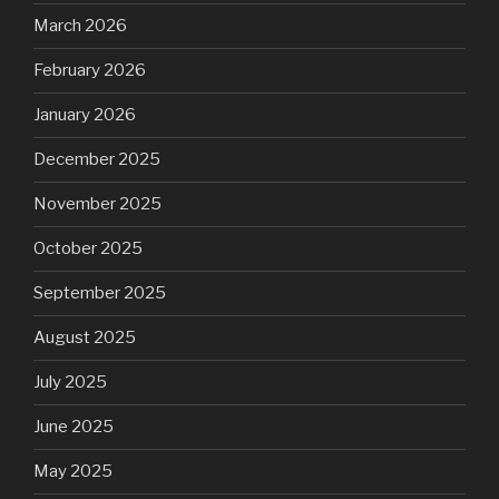
March 2026
February 2026
January 2026
December 2025
November 2025
October 2025
September 2025
August 2025
July 2025
June 2025
May 2025