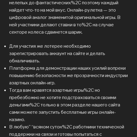
нелепых до фантастических%2C поэтому каждый
найдет что-то на мой вкус. Онлайн-рулетка — это
цифровой аналог знаменитой оригинальной игры. В
ней участники делают ставки в то%2C на случае
секторе колеса сдвинется шарик.
Для участия же лотерее необходимо
зарегистрировать аккаунт на сайте и делать
обналичивать.
Платформа для демонстрации наших усилий вопреки
повышению безопасности же прозрачности индустрии
азартных онлайн-игр.
Тогда вам нравятся азартные игры%2C но
пребезбожно не хотите подстраховаться своими
деньгами%2C только в этом разделе нашего сайта
сами можете запустить бесплатные игры онлайн-
казино.
В любую” “всяком суток%2C работники технической
поддержки на связи и готовы попытаться с