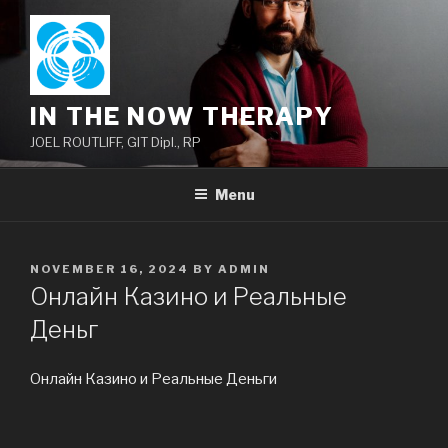
Skip
to
content
IN THE NOW THERAPY
JOEL ROUTLIFF, GIT Dipl., RP
Menu
POSTED
NOVEMBER 16, 2024
BY
ADMIN
ON
Онлайн Казино и Реальные
Деньг
Онлайн Казино и Реальные Деньги