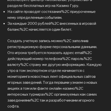
разделе бесплатных игр на Казино Гуру.
На сайте проводят состязания%2C приуроченные
нему определенным событиям.
За каждые 2000 рублей%2C внесенных в игровой
баланс%2C начисляется один билет.
Создать учетную запись можно%2C заполнив
регистрационную форме персональными данными.
Ото игрока требуется показать адрес email%2C
действующий номер телефона%2C пароль%2C
валюту%2C страну же другую информацию. Каждую
утро в том экспертном отделе начинается с
мониторинга новостных лент официальных сайтов
игорных заведений. Тогда первыми узнаем о новых
акциях а том или факте онлайн-казино%2C
интересных турнирах%2C организуемых как самих
заведениями%2C так и разработчиками игорного
софта.