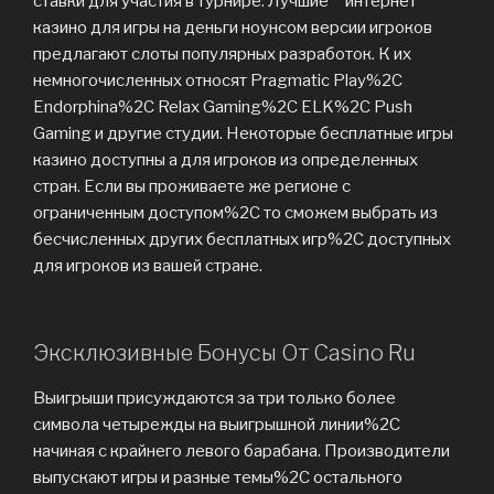
ставки для участия в турнире. Лучшие” “интернет
казино для игры на деньги ноунсом версии игроков
предлагают слоты популярных разработок. К их
немногочисленных относят Pragmatic Play%2C
Endorphina%2C Relax Gaming%2C ELK%2C Push
Gaming и другие студии. Некоторые бесплатные игры
казино доступны а для игроков из определенных
стран. Если вы проживаете же регионе с
ограниченным доступом%2C то сможем выбрать из
бесчисленных других бесплатных игр%2C доступных
для игроков из вашей стране.
Эксклюзивные Бонусы От Casino Ru
Выигрыши присуждаются за три только более
символа четырежды на выигрышной линии%2C
начиная с крайнего левого барабана. Производители
выпускают игры и разные темы%2C остального