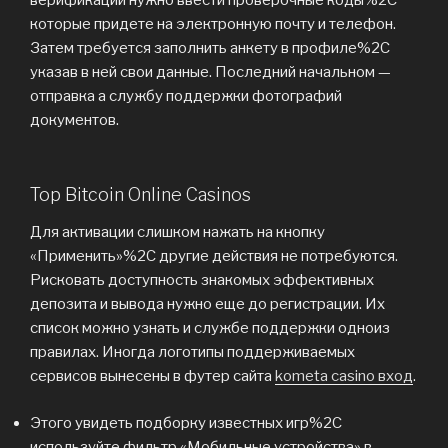
верификации нужно ввести проверочные коды%2C
которые придете на электронную почту и телефон.
Затем требуется заполнить анкету в профиле%2C
указав в ней свои данные. Последний начальном —
отправка а службу поддержки фотографий
документов.
Top Bitcoin Online Casinos
Для активации слишком нажать на кнопку
«Применить»%2C другие действия не потребуются.
Рисковать доступность знакомых эффективных
депозита и вывода нужно еще до регистрации. Их
список можно узнать и службе поддержки одноиз
правилах. Иногда логотипы поддерживаемых
сервисов вынесены в футер сайта
kometa casino вход
.
Этого увидеть подборку известных игр%2C
используйте фильтр «Мобильные устройства» в