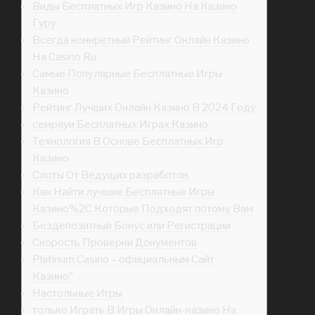
Виды Бесплатных Игр Казино На Казино
Гуру
Всегда конкретный Рейтинг Онлайн Казино
На Casino Ru
Самые Популярные Бесплатные Игры
Казино
Рейтинг Лучших Онлайн Казино В 2024 Году
семряуи Бесплатных Играх Казино
Технология В Основе Бесплатных Игр
Казино
Слоты От Ведущих разработок
Как Найти лучшие Бесплатные Игры
Казино%2C Которые Подходят потому Вам
Бездепозитный Бонус или Регистрации
Скорость Проверки Документов
Platinum Casino – официальным Сайт
Казино”
Настольные Игры
только Играть В Игры Онлайн-казино На