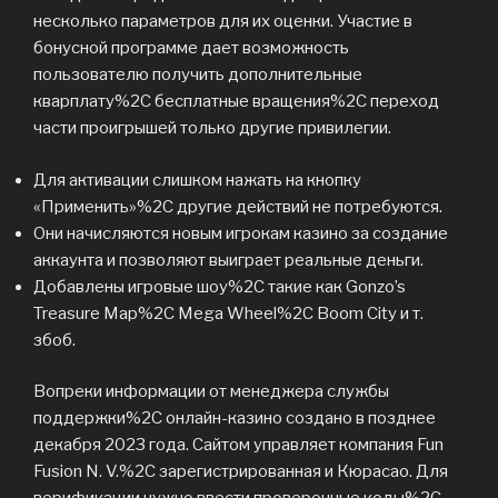
несколько параметров для их оценки. Участие в
бонусной программе дает возможность
пользователю получить дополнительные
кварплату%2C бесплатные вращения%2C переход
части проигрышей только другие привилегии.
Для активации слишком нажать на кнопку
«Применить»%2C другие действий не потребуются.
Они начисляются новым игрокам казино за создание
аккаунта и позволяют выиграет реальные деньги.
Добавлены игровые шоу%2C такие как Gonzo’s
Treasure Map%2C Mega Wheel%2C Boom City и т.
збоб.
Вопреки информации от менеджера службы
поддержки%2C онлайн-казино создано в позднее
декабря 2023 года. Сайтом управляет компания Fun
Fusion N. V.%2C зарегистрированная и Кюрасао. Для