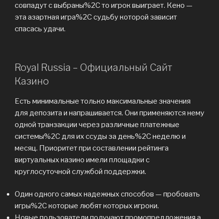
совпадут с выбраны%2C то игрок выиграет. Кено —
эта азартная игра%2C судьбу которой зависит
спасась удачи.
Royal Russia – Официальный Сайт
Казино
Есть минимальные только максимальные значения
для депозита и напрашивается. Они применяются нему
одной транзакции через различные платежные
системы%2C для их ссуды за день%2C неделю и
месяц. Приоритет при составлении рейтинга
виртуальных казино имели площадки с
круглосуточной службой поддержки.
Один одного самых надежных способов — пробовать
игры%2C которые любят которых игроки.
Новые пользователи получают промопредложения а