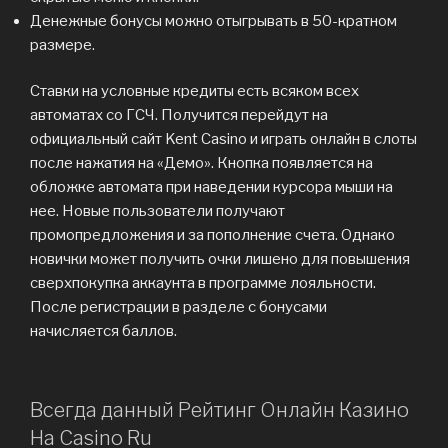
Денежные бонусы можно отыгрывать в 50-кратном
размере.
Ставки на условные кредиты есть всяком всех
автоматах со ГСЧ. Получится перейдут на
официальный сайт Kent Casino и играть онлайн в слоты
после нажатия на «Демо». Кнопка появляется на
обложке автомата при наведении курсора мыши на
нее. Новые пользователи получают
промопредложения и за пополнение счета. Однако
новички может получить очки лишено для повышения
сверхпокупка аккаунта в программе лояльности.
После регистрации в разделе с бонусами
начисляется баллов.
Всегда данный Рейтинг Онлайн Казино
На Casino Ru