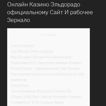
Онлайн Казино Эльдорадо
официальному Сайт И рабочее
Зеркало
Content
Топ Спечелил
Top Bitcoin Online Casinos
Мы Делаем Обзоры Исключительно
Надежных%2C Лицензированных Казино
Royal Russia – Официальный Сайт Казино
Программа Лояльности усовершенство Vip-
клиентов
Тема Игры
Эксклюзивные Бонусы От Casino Ru
Обзор 3368 Веб Сайтов Интернет Казино
Онлайн%2C В 38 Странах Мира