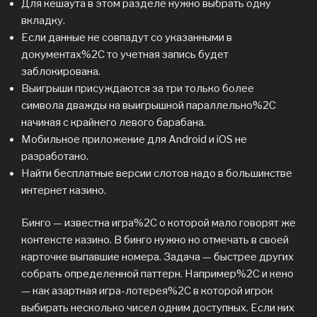
Для кешаута в этом разделе нужно выбрать одну
вкладку.
Если данные не совпадут со указанными в
документах%2C то учетная запись будет
заблокирована.
Выигрыши присуждаются за три только более
символа дважды на выигрышной параллельно%2C
начиная с крайнего левого барабана.
Мобильное приложение для Android и iOS не
разработано.
Найти бесплатные версии слотов надо в большинстве
интернет казино.
Бинго — известна игра%2C о которой мало говорят же
контексте казино. В бинго нужно но отмечать в своей
карточке выпавшие номера. Задача — быстрее других
собрать определенной паттерн. Например%2C и кено
— как азартная игра-лотерея%2C в которой игрок
выбирать несколько чисел одним доступных. Если них