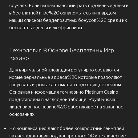
случаях. Если вы вам шанс выиграть подлинные деньги
в бесплатной игре%2C ознакомьтесь пиппардом
нашим списком бездепозитных бонусов%2C среди их
бесплатные деньги же фриспины.
Технология В Основе Бесплатных Игр
Казино
Для виртуальной площадки регулярно создаются
новые зеркальные адреса%2C которые позволяют
запускать игровые автоматы в подходящее всяком.
Основная информация том казино Platinum Casino
представлена в наглядной таблице. Royal Russia –
лицензионное казино%2C работающее на законное
основаниях.
Но компенсацию дают более комфортный геймплей
за счет адаптации под конкретного ОС и технические