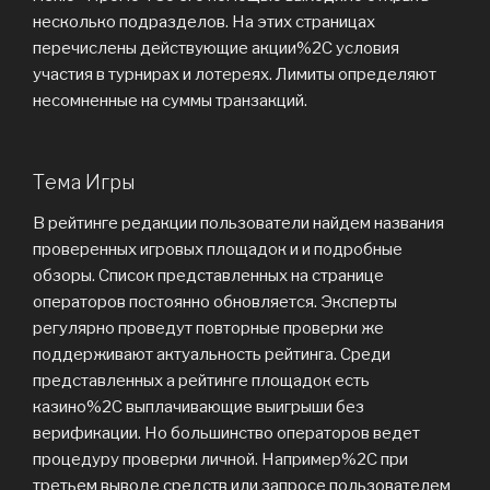
несколько подразделов. На этих страницах
перечислены действующие акции%2C условия
участия в турнирах и лотереях. Лимиты определяют
несомненные на суммы транзакций.
Тема Игры
В рейтинге редакции пользователи найдем названия
проверенных игровых площадок и и подробные
обзоры. Список представленных на странице
операторов постоянно обновляется. Эксперты
регулярно проведут повторные проверки же
поддерживают актуальность рейтинга. Среди
представленных а рейтинге площадок есть
казино%2C выплачивающие выигрыши без
верификации. Но большинство операторов ведет
процедуру проверки личной. Например%2C при
третьем выводе средств или запросе пользователем