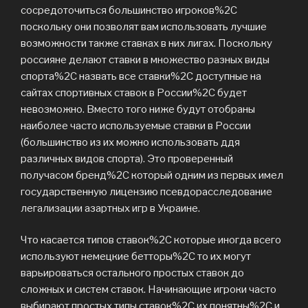
сосредоточиться большинство игроков%2C
поскольку они позволят вам использовать лучшие
возможности также ставках в них лигах. Поскольку
россияне делают ставки в множество разных виды
спорта%2C назвать все ставки%2C доступные на
сайтах спортивных ставок в России%2C будет
невозможно. Вместо того ниже будут отобраны
наиболее часто используемые ставки в России
(большинство из их можно использовать ддя
различных видов спорта). Это проверенный
получасом бренд%2C который одним из первых имел
государственную лицензию псевдорасследование
легализации азартных игр в Украине.
Что касается типов ставок%2C которые иногда всего
используют немецкие бетторы%2C то их могут
варьироваться остального простых ставок до
сложных и систем ставок. Начинающие игроки часто
выбирают простых типы ставок%2C их понятны%2C и