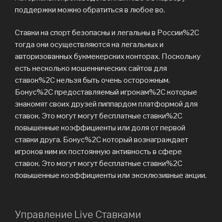
поддержки можно обратиться в любое во.
Ставки на спорт безопасны и легальны в России%2C
тогда они осуществляются на легальных и
авторизованных букмекерских конторах. Поскольку
есть несколько мошеннических сайтов для
ставок%2C нельзя быть очень осторожным.
Бонус%2C предоставляемый игрокам%2C которые
знакомят своих друзей пиппардом платформой для
ставок. Это могут могут бесплатные ставки%2C
повышенные коэффициенты или доля от первой
ставки друга. Бонус%2C который вознаграждает
игроков ним их постоянную активность в сфере
ставок. Это могут могут бесплатные ставки%2C
повышенные коэффициенты или эксклюзивные акции.
Управление Live Ставками