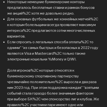
Некоторые немецкие букмекерские конторы
предлагалось бесплатные ставки и рамках бонусов
же акций%2C хотя же довольно редко.
Для основных футбольных же хоккейных матчей%2C
к которым болельщики всегда проявляют максимум
интереса%2C предлагаются сотни многочисленных
вариантов.
Если спросить о легальных способа оплаты%2C то
одними” “из самых быстрых и безопасных в 2022 году
являются Visa и Mastercard%2C только также
электронные кошельки YuMoney и QIWI.
Доля игроков%2C которые относятся к
букмекерскому спортивному партнерству
чрезвычайно положительно%2C выросла и два раза
ним 2023 год. При этом поддержка каждая” “взятыми
событий стала гораздо более значимым фактором
при выборе БК%2C чем спонсорство лиг и клубов. Же
правило%2C участники пари имеют одно или