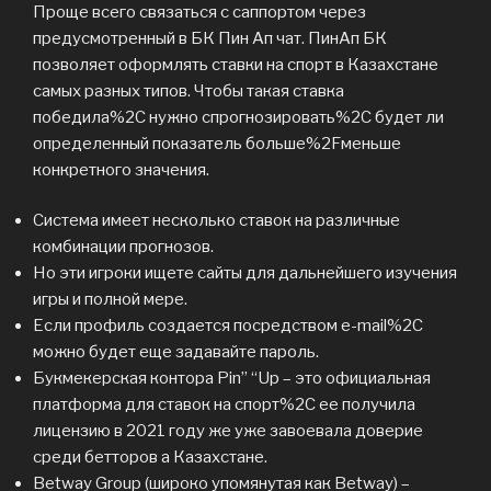
Проще всего связаться с саппортом через
предусмотренный в БК Пин Ап чат. ПинАп БК
позволяет оформлять ставки на спорт в Казахстане
самых разных типов. Чтобы такая ставка
победила%2C нужно спрогнозировать%2C будет ли
определенный показатель больше%2Fменьше
конкретного значения.
Система имеет несколько ставок на различные
комбинации прогнозов.
Но эти игроки ищете сайты для дальнейшего изучения
игры и полной мере.
Если профиль создается посредством e-mail%2C
можно будет еще задавайте пароль.
Букмекерская контора Pin” “Up – это официальная
платформа для ставок на спорт%2C ее получила
лицензию в 2021 году же уже завоевала доверие
среди бетторов а Казахстане.
Betway Group (широко упомянутая как Betway) –