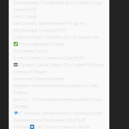
Добавления Платформы Для Ставок в Наш
Список%3F
Live Ставки
как Скачать Приложение Pin-up На
Мобильный Телефон%3F
Ставки в Спорт Онлайн а Pin Up Казахстан
Разнообразие Ставок
Установка На Ios
С чего Начать Ставки на Спорт%3F
Лучшие Сайты Ставок По Стране%2Fтипу
Бонусы И Акции
Бонусные Предложения
Найдите Авторитетный российского Сайт
Ставок
вместе – Легальная Букмекерская Контора
Онлайн
в” “меньше Заключаются Преимущества
Букмекерской Компании 1xbet%3F
Рублей
146 Тысяч только Если Бы