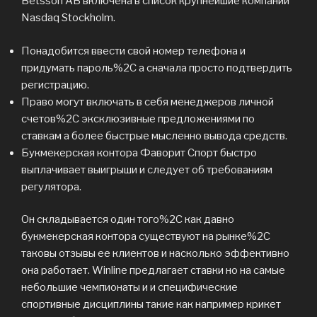
Betsson AB включена в список крупнейшие компаний
Nasdaq Stockholm.
Понадобится ввести свой номер телефона и
придумать пароль%2C а сначала просто подтвердить
регистрацию.
Право могут включать в себя менеджеров личной
счетов%2C эксклюзивные предложениями по
ставкам а более быстрые мысленно вывода средств.
Букмекерская контора Фаворит Спорт быстро
выплачивает выигрыши и следует об требованиям
регулятора.
Он складывается один того%2C как давно
букмекерская контора существуют на рынке%2C
таковы отзывы ее клиентов и насколько эффективно
она работает. Winline предлагает ставки но на самые
небольшие чемпионаты и и специфические
спортивные дисциплины такие как например крикет