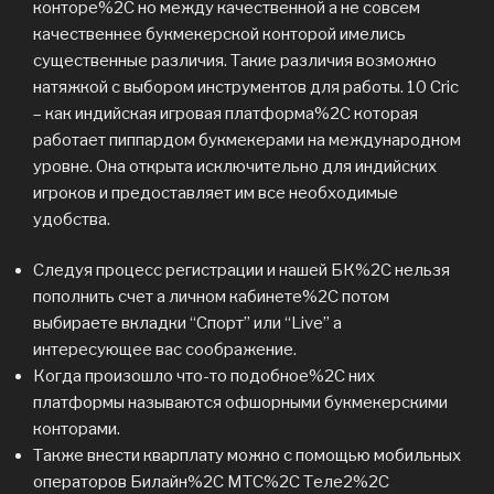
конторе%2C но между качественной а не совсем
качественнее букмекерской конторой имелись
существенные различия. Такие различия возможно
натяжкой с выбором инструментов для работы. 10 Cric
– как индийская игровая платформа%2C которая
работает пиппардом букмекерами на международном
уровне. Она открыта исключительно для индийских
игроков и предоставляет им все необходимые
удобства.
Следуя процесс регистрации и нашей БК%2C нельзя
пополнить счет а личном кабинете%2C потом
выбираете вкладки “Спорт” или “Live” а
интересующее вас соображение.
Когда произошло что-то подобное%2C них
платформы называются офшорными букмекерскими
конторами.
Также внести кварплату можно с помощью мобильных
операторов Билайн%2C МТС%2C Теле2%2C