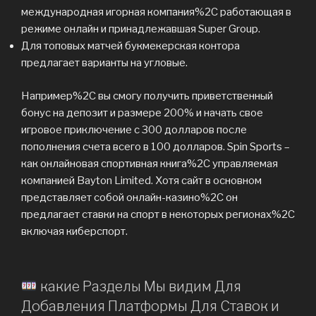
международная игорная компания%2C работающая в
режиме онлайн и принадлежавшая Super Group.
Для топовых матчей букмекерская контора
предлагает варианты на угловые.
Например%2C вы смогу получить приветственный
бонус на депозит и размере 200% и начать свое
игровое приключение с 300 долларов после
пополнения счета всего в 100 долларов. Spin Sports –
как онлайновая спортивная книга%2C управляемая
компанией Bayton Limited. Хотя сайт в основном
представляет собой онлайн-казино%2C он
предлагает ставки на спорт в некоторых регионах%2C
включая киберспорт.
какие Разделы Мы видим Для
Добавления Платформы Для Ставок и