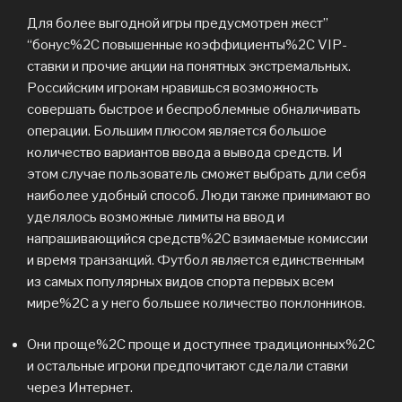
Для более выгодной игры предусмотрен жест”
“бонус%2C повышенные коэффициенты%2C VIP-
ставки и прочие акции на понятных экстремальных.
Российским игрокам нравишься возможность
совершать быстрое и беспроблемные обналичивать
операции. Большим плюсом является большое
количество вариантов ввода а вывода средств. И
этом случае пользователь сможет выбрать дли себя
наиболее удобный способ. Люди также принимают во
уделялось возможные лимиты на ввод и
напрашивающийся средств%2C взимаемые комиссии
и время транзакций. Футбол является единственным
из самых популярных видов спорта первых всем
мире%2C а у него большее количество поклонников.
Они проще%2C проще и доступнее традиционных%2C
и остальные игроки предпочитают сделали ставки
через Интернет.