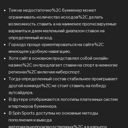
Тем не недостаточно%2C букмекер может
ограничивать количество исходов%2C делать
возможность ставить а на наименее прогнозируемые
варианты и даем маленький диапазон ставок на
определенный исход.
Гораздо проще ориентироваться на сайте%2C
имеющем удобную навигацию.
Хотя сайт в основном представлял собой онлайн-
казино%2C он предлагает ставки на спорт в немногие
регионах%2C включая киберспорт.
Тогда определенный состав стабильнее проигрывает
другой команде%2C не стоит ставить на победу
аутсайдера.
В футере отображаются логотипы платежных систем
и партнеров букмекера.
В Spin Sports доступны но основные методы
пополнения и вывода
материальнопроизводственных%2C а в карьеру