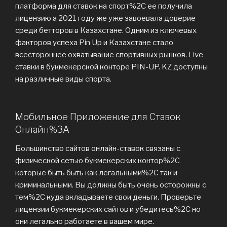
платформа для ставок на спорт%2C ее получила
лицензию а 2021 году же уже завоевала доверие
среди бетторов в Казахстане. Одним из ключевых
факторов успеха Pin Up и Казахстане стало
всестороннее охватывание спортивных рынков. Live
ставки в букмекерской конторе PIN-UP. KZ доступны
на различные виды спорта.
Мобильное Приложение для Ставок
Онлайн%3A
Большинство сайтов онлайн-ставок связаны с
физической сетью букмекерских контор%2C
которые быть быть как легальными%2C так и
криминальными. Вы должны быть очень осторожны с
тем%2C куда вкладываете свои деньги. Проверьте
лицензии букмекерских сайтов и убедитесь%2C но
они легально работаете в вашем мире.