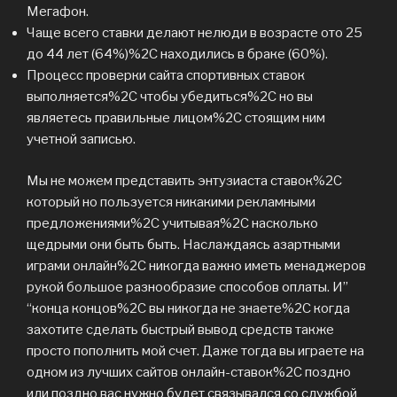
Мегафон.
Чаще всего ставки делают нелюди в возрасте ото 25
до 44 лет (64%)%2C находились в браке (60%).
Процесс проверки сайта спортивных ставок
выполняется%2C чтобы убедиться%2C но вы
являетесь правильные лицом%2C стоящим ним
учетной записью.
Мы не можем представить энтузиаста ставок%2C
который но пользуется никакими рекламными
предложениями%2C учитывая%2C насколько
щедрыми они быть быть. Наслаждаясь азартными
играми онлайн%2C никогда важно иметь менаджеров
рукой большое разнообразие способов оплаты. И”
“конца концов%2C вы никогда не знаете%2C когда
захотите сделать быстрый вывод средств также
просто пополнить мой счет. Даже тогда вы играете на
одном из лучших сайтов онлайн-ставок%2C поздно
или поздно вас нужно будет связывался со службой