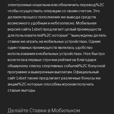
электронные кошельки или обналичить перевод%2C
чтобы осуществить операции со своим счетом. Это
делаем процесс пополнения же вывода средств
возможного удобным и небезопасно. Мобильная
версия сайта 1xbet предлагает целый преимуществ
для пользователей%2C которые” “вынуждены делать
ставки же играть на мобильных устройствах. Одним
один главных преимуществ являлась удобство
использования и мобильных устройствах. Нее быстро
взлетела в первые строчки рейтингов благодаря
обширному списку спортивных событий%2C бонусной
программе и выверенным выплатам. Официальный
сайт 1xbet также предлагает различные бонусы же
акции%2C которые способны игрокам получать
старые выгоды.
Делайте Ставки в Мобильном