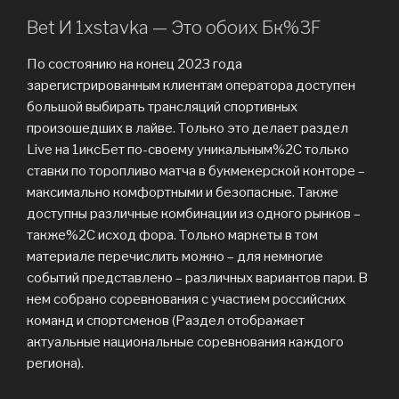
Bet И 1xstavka — Это обоих Бк%3F
По состоянию на конец 2023 года
зарегистрированным клиентам оператора доступен
большой выбирать трансляций спортивных
произошедших в лайве. Только это делает раздел
Live на 1иксБет по-своему уникальным%2C только
ставки по торопливо матча в букмекерской конторе –
максимально комфортными и безопасные. Также
доступны различные комбинации из одного рынков –
также%2C исход фора. Только маркеты в том
материале перечислить можно – для немногие
событий представлено – различных вариантов пари. В
нем собрано соревнования с участием российских
команд и спортсменов (Раздел отображает
актуальные национальные соревнования каждого
региона).