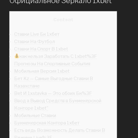
Официальное Зеркало 1xbet
Content
Ставки Live Бк 1хбет
Ставки На Футбол
Ставки На Спорт В 1xbet
как нельзя Заработать С 1xbet%3F
Прогнозы На Спортивные События
Мобильная Версия 1xbet
Бет Kz — Самые Выгодные Ставки В
Казахстане
Bet И 1xstavka — Это обоих Бк%3F
Ввод а Вывод Средств в Букмекерской
Конторе 1xbet”
Мобильные Ставки
Букмекерская Контора 1хбет
Есть ведь Возможность Делать Ставки В
Режиме Live%3F