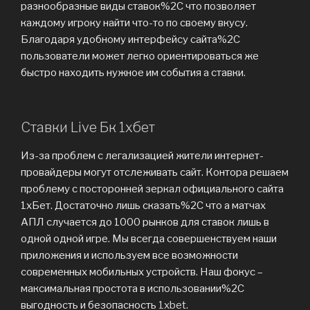
разнообразные виды ставок%2C что позволяет
каждому игроку найти что-то по своему вкусу.
Благодаря удобному интерфейсу сайта%2C
пользователи может легко ориентироваться же
быстро находить нужное им события а ставки.
Ставки Live Бк 1хбет
Из-за проблем с легализацией жители интернет-
провайдеры могут отслеживать сайт. Контора решаем
проблему с посторонней зеркал официального сайта
1хБет. Достаточно лишь сказать%2C что а матчах
АПЛ случается до 1000 рынков для ставок лишь в
одной одной игре. Мы всегда совершенствуем наши
приложения и используем все возможности
современных мобильных устройств. Наш фокус –
максимальная простота в использовании%2C
выгодность и безопасность
1xbet
.