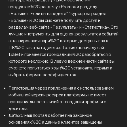
конторе%2C разделу «Live»%2C многим
продуктам%2C разделу «Promo» и разделу
«Больше». Если вы наведете” “курсор на раздел
«Больше»%2C вы сможете получить доступ к
разделам веб-сайта «Результаты» и «Статистика». Это
лучшие инструменты для оценок результатов событий
а планирования пари%2C которые доступны как в
ПК%2C так а на гаджетах. Только поначалу сайт
1xBet и покажется громоздким%2C разобраться в
которого несложно. В левую верхней части сайта вы
сможете попытаться язык%2C установить первых и
выбрать формат коэффициентов.
Регистрация через приложения а с использованием
мобильной версии ресурса платформы не имеет
принципиальное отличий от создания профиля с
десктопа.
Да%2C наш портал работает на законное
основаниях%2C а данные клиентов защищены