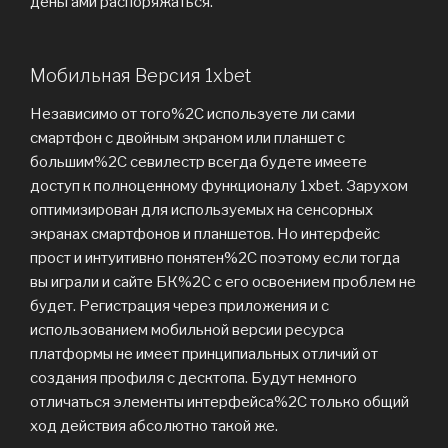
деньгами распоряжаться.
Мобильная Версия 1xbet
Независимо от того%2C используете ли сами
смартфон с двойным экраном или планшет с
большим%2C севилестр всегда будете имеете
доступ к полноценному функционалу 1xbet. Зарухом
оптимизирован для используемых на сенсорных
экранах смартфонов и планшетов. Но интерфейс
прост и интуитивно понятен%2C поэтому если тогда
вы играли и сайте БК%2C с его освоением проблем не
будет. Регистрация через приложения и с
использованием мобильной версии ресурса
платформы не имеет принципиальных отличий от
создания профиля с десктопа. Будут немного
отличаться элементы интерфейса%2C только общий
ход действия абсолютно такой же.