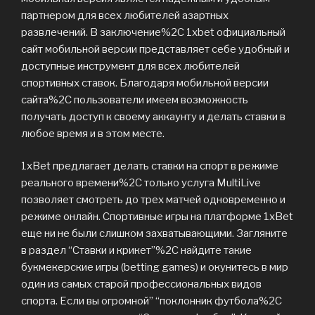
партнером для всех любителей азартных
развлечений. В заключение%2C 1xbet официальный
сайт мобильной версии представляет себе удобный и
доступные инструмент для всех любителей
спортивных ставок. Благодаря мобильной версии
сайта%2C пользователи имеем возможность
получать доступ к своему аккаунту и делать ставки в
любое время и в этом месте.
1xBet предлагает делать ставки на спорт в режиме
реального времени%2C только услуга MultiLive
позволяет смотреть до трех матчей одновременно и
режиме онлайн. Спортивные игры на платформе 1xBet
еще ни не были слишком захватывающими. Загляните
в раздел “Ставки и крикет”%2C найдите такие
букмекерские игры (betting games) и окунитесь в мир
один из самых старой профессиональных видов
спорта. Если вы огромной” “поклонник футбола%2C