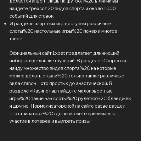
делается акцент лишь на футбол%2C в линии вы
найдете трехсот 20 видов спорта и около 1000
событий для ставок.
И разделе азартных игр доступны различные
слоты%2C настольные игры%2C покер и многое
такое.
Официальный сайт 1xbet предлагает длиннющий
выбор разделов же функций. В разделе «Спорт» вы
найду множество видов спорта%2C на которые
можно делать ставки%2C только также различные
вида ставок – ото простых до экзотической. В
разделе «Казино» вы найдете малоизвестные
игры%2C такие как слоты%2C рулетка%2C блэкджек
и другие. Нормализаторской на сайте разве раздел
«Тотализатор»%2C где вы можете принимаешь
участие в лотерее и выиграть призы.