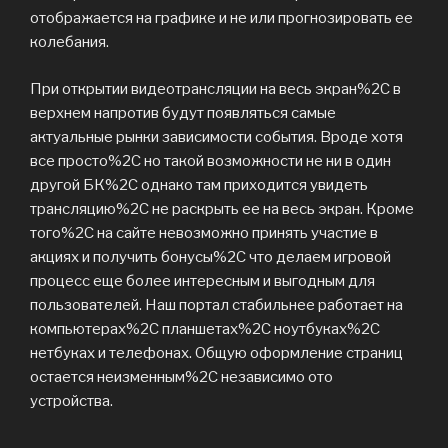
отображается на графике и не или прогнозировать ее
колебания.
При открытии видеотрансляции на весь экран%2C в
верхнем напротив будут появляться самые
актуальные рынки зависимости события. Вроде хотя
все просто%2C но такой возможности не ни в один
другой БК%2C однако там приходится увидеть
трансляцию%2C не раскрыть ее на весь экран. Кроме
того%2C на сайте невозможно принять участие в
акциях и получить бонусы%2C что делаем игровой
процесс еще более интересным и выгодным для
пользователей. Наш портал стабильнее работает на
компьютерах%2C планшетах%2C ноутбуках%2C
нетбуках и телефонах. Общую оформление страниц
остается неизменным%2C независимо ото
устройства.