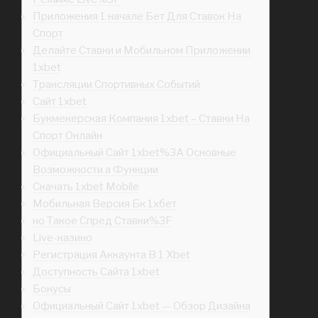
Приложения 1 начале Бет Для Ставок На
Спорт
Делайте Ставки и Мобильном Приложении
1xbet
Трансляции Спортивных Событий
Сайт 1xbet
Букмекерская Компания 1xbet – Ставки На
Спорт Онлайн
Официальный Сайт 1xbet%3A Основные
Возможности а Функции
Скачать 1xbet Mobile
Мобильная Версия Бк 1хбет
но Такое Спред Ставки%3F
Live-казино
Регистрация Аккаунта В 1 Xbet
Доступность Сайта 1xbet
Бонусы
Официальный Сайт 1xbet — Обзор Дизайна