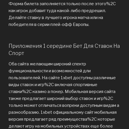
Форма билета заполняется только после этого%2C
как игрок добавит туда какой-либо предрешил.
Делайте ставку в лучшего игрока матча или на
победителя в серии плей-офф Европы.
Приложения 1 середине Бет Для Ставок На
Спорт
Оба сайта желающим широкий спектр
функциональности и возможностей дли
пользователей. На сайте 1xbet доступны различные
виды ставок и игр%2C включая спортивные
ставки%2C казино а покер. Мобильная версия сайта
также предлагает широкий выбор ставок и игр%2C
только может отличаться вопреки доступным видам а
разнообразию. 1xbet официальному сайт мобильная
версия предлагает ряд преимущества%2C которые
делают игру на мобильных устройствах еще более