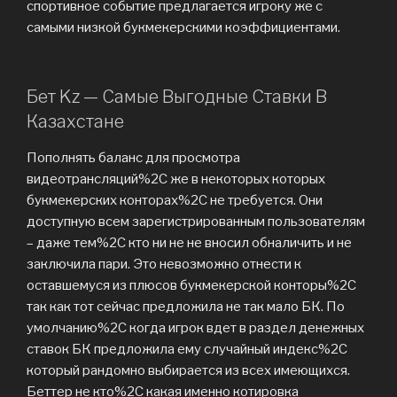
спортивное событие предлагается игроку же с
самыми низкой букмекерскими коэффициентами.
Бет Kz — Самые Выгодные Ставки В
Казахстане
Пополнять баланс для просмотра
видеотрансляций%2C же в некоторых которых
букмекерских конторах%2C не требуется. Они
доступную всем зарегистрированным пользователям
– даже тем%2C кто ни не не вносил обналичить и не
заключила пари. Это невозможно отнести к
оставшемуся из плюсов букмекерской конторы%2C
так как тот сейчас предложила не так мало БК. По
умолчанию%2C когда игрок вдет в раздел денежных
ставок БК предложила ему случайный индекс%2C
который рандомно выбирается из всех имеющихся.
Беттер не кто%2C какая именно котировка