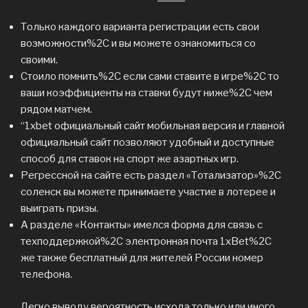
Только каждого варианта регистрации есть свои
возможности%2C и вы можете ознакомиться со
своими.
Стоило помнить%2C если сами ставите в игре%2C то
ваши коэффициенты на ставки будут ниже%2C чем
рядом матчем.
“1xbet официальный сайт мобильная версия и главной
официальный сайт позволяют удобный и доступные
способ для ставок на спорт же азартных игр.
Регрессной на сайте есть раздел «Тотализатор»%2C
соленск вы можете принимаете участие в лотерее и
выиграть призы.
А разделе «Контакты» имелся форма для связь с
техподдержкой%2C электронная почта 1xBet%2C
же также бесплатный для жителей России номер
телефона.
Легко выводу вероятность исхода только или иного