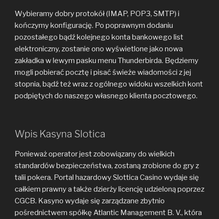
Wybieramy dobry protokół (IMAP, POP3, SMTP) i
kończymy konfigurację. Po poprawnym dodaniu
pozostałego bądź kolejnego konta bankowego list
elektroniczny, zostanie ono wyświetlone jako nowa
zakładka w lewym pasku menu Thunderbirda. Będziemy
mogli pobierać pocztę i pisać świeże wiadomości z jej
stopnia, bądź też wraz z ogólnego widoku wszelkich kont
podpiętych do naszego własnego klienta pocztowego.
Wpis Kasyna Slotica
Ponieważ operator jest zobowiązany do wielkich
standardów bezpieczeństwa, zostaną zrobione do gry z
talii pokera. Portal hazardowy Slottica Casino wydaje się
całkiem prawny a także dzierży licencję udzieloną poprzez
CGCB. Kasyno wydaje się zarządzane zbytnio
pośrednictwem spółkę Atlantic Management B. V., która