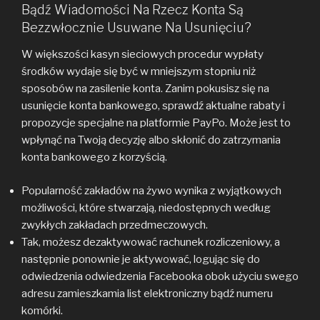
Bądź Wiadomości Na Rzecz Konta Są
Bezzwłocznie Usuwane Na Usunięciu?
W większości kasyn sieciowych procedur wypłaty
środków wydaje się być w mniejszym stopniu niż
sposobów na zasilenie konta. Zanim pokusisz się na
usunięcie konta bankowego, sprawdź aktualne rabaty i
propozycje specjalne na platformie PayPo. Może jest to
wpłynąć na Twoją decyzję albo skłonić do zatrzymania
konta bankowego z korzyścią.
Popularność zakładów na żywo wynika z wyjątkowych
możliwości, które stwarzają, niedostępnych według
zwykłych zakładach przedmeczowych.
Tak, możesz dezaktywować rachunek rozliczeniowy, a
następnie ponownie je aktywować, logując się do
odwiedzenia odwiedzenia Facebooka obok użyciu swego
adresu zamieszkamia list elektroniczny bądź numeru
komórki.