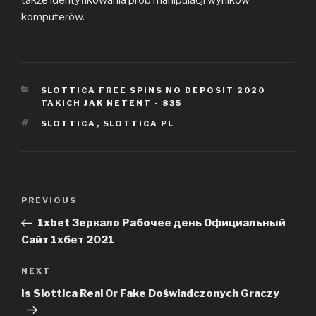
komputerów.
CATEGORIES
SLOTTICA FREE SPINS NO DEPOSIT 2020
TAKICH JAK NETENT - 835
TAGS
SLOTTICA
,
SLOTTICA PL
Post
PREVIOUS
Previous
navigation
Post
1xbet Зеркало Рабочее день Официальный
Сайт 1хбет 2021
NEXT
Next
Post
Is Slottica Real Or Fake Doświadczonych Graczy