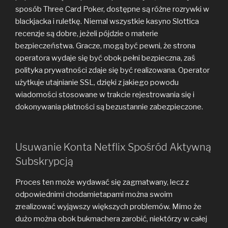
sposób Three Card Poker, dostępne są różne rozrywki w
blackjacka i ruletkę. Niemal wszystkie kasyno Slottica
recenzje są dobre, jeżeli pójdzie o materie
bezpieczeństwa. Gracze, mogą być pewni, że strona
operatora wydaje się być obok pełni bezpieczna, zaś
polityka prywatności zdaje się być realizowana. Operator
użytkuje utajnianie SSL, dzięki z jakiego powodu
wiadomości stosowane w trakcie rejestrowania się i
dokonywania płatności są bezustannie zabezpieczone.
Usuwanie Konta Netflix Spośród Aktywną
Subskrypcją
Proces ten może wydawać się zagmatwany, lecz z
odpowiednimi chodamietapami można swoim
zrealizować wyjąwszy większych problemów. Mimo że
dużo można obok bukmachera zarobić, niektórzy w całej