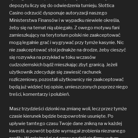
depozytu liczy się do odwiedzenia turnieju. Slottica
Casino odrzucić dysponuje autoryzacji naszego
Ministerstwa Finansów i w wypadku niewiele określa,
żeby się na temat nią ubiegało. Z owego motywu fani
zamieszkujący na terytorium polski nie zaakceptować
mogą legalnie grać i wygrywać przy tymże kasynie. Nic
nie zaakceptować stoi jednakże na drodze, żeby cieszyć
się rozrywka na przykład w toku wczasów
cudzoziemskich bądź mieszkając zbyt granicą. Jeżeli
użytkownik zdecyduje się zawiesić rachunek
rozliczeniowy, pozostali użytkownicy nie zaakceptować
będą już widzieć tej opisie, umieszczonych poprzez niego
treści, komentarzy i polubień.
Masz trzydzieści dzionki na zmianę woli, lecz przez tymże
czasie kierunek będzie bezpowrotnie usunięte. Po
upływie tamtego czasu Twoje dane znikną na w każdej
kwestii, a powrót będzie wymagał zrobienia nieznanego