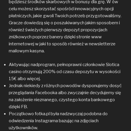
będziesz środków skarbowych w bonusy dla grę. W ów
celu możesz skorzystać spośród innowacyjnych opcji
płatniczych, jakie gwoli Twoich potrzeb przygotowaliśmy.
Gracze dowiedzą się o poszukiwanych jakim sposobem i
również świeżych pierwszy depozyt propozycjach
zniżkowych poprzez banery dzięki stronie www
internetowej w jaki to sposób również w newsletterze
mailowym kasyna.
Aktywując nadprogram, pełnoprawni członkowie Slotica
casino otrzymują 200% od czasu depozytu w wysokości
15€ albo więcej.
Jednak niekiedy z różnych powodów dysponujemy dosyć
przeglądania Facebooka albo zwyczajnie decydujemy się
na założenie nieznanego, czystego konta bankowego
dzięki FB.
Początkowo fotka.pl była nadzwyczaj podobna do
odwiedzenia Instagrama bazując na zdjęciach
użytkowników.