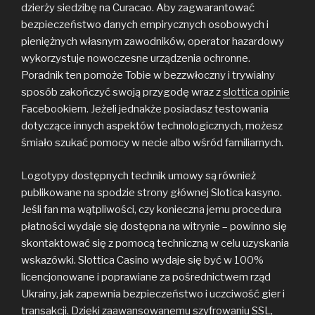
dzierży siedzibę na Curacao. Aby zagwarantować
bezpieczeństwo danych empirycznych osobowych i
pieniężnych własnym zawodników, operator hazardowy
wykorzystuje nowoczesne urządzenia ochronne.
Poradnik ten pomoże Tobie w bezzwłoczny i trywialny
sposób zakończyć swoją przygodę wraz z
slottica opinie
Facebookiem. Jeżeli jednakże posiadasz testowania
dotyczące innych aspektów technologicznych, możesz
śmiało szukać pomocy w necie albo wśród familiarnych.
Logotypy dostępnych technik umowy są również
publikowane na spodzie strony głównej Slotica kasyno.
Jeśli fan ma wątpliwości, czy konieczna jemu procedura
płatności wydaje się dostępna na witrynie – powinno się
skontaktować się z pomocą techniczną w celu uzyskania
wskazówki. Slottica Casino wydaje się być w 100%
licencjonowane i poprawiane za pośrednictwem rząd
Ukrainy, jak zapewnia bezpieczeństwo i uczciwość gier i
transakcji. Dzięki zaawansowanemu szyfrowaniu SSL,