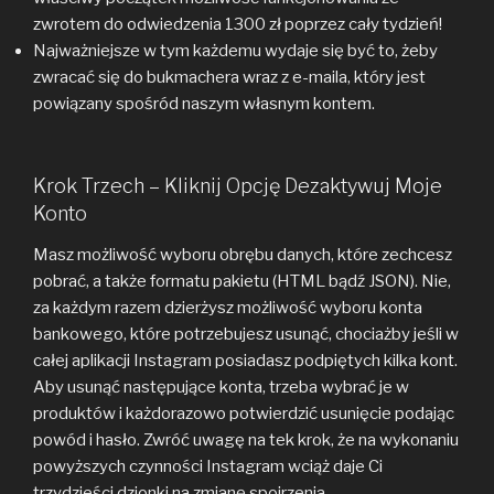
zwrotem do odwiedzenia 1300 zł poprzez cały tydzień!
Najważniejsze w tym każdemu wydaje się być to, żeby
zwracać się do bukmachera wraz z e-maila, który jest
powiązany spośród naszym własnym kontem.
Krok Trzech – Kliknij Opcję Dezaktywuj Moje
Konto
Masz możliwość wyboru obrębu danych, które zechcesz
pobrać, a także formatu pakietu (HTML bądź JSON). Nie,
za każdym razem dzierżysz możliwość wyboru konta
bankowego, które potrzebujesz usunąć, chociażby jeśli w
całej aplikacji Instagram posiadasz podpiętych kilka kont.
Aby usunąć następujące konta, trzeba wybrać je w
produktów i każdorazowo potwierdzić usunięcie podając
powód i hasło. Zwróć uwagę na tek krok, że na wykonaniu
powyższych czynności Instagram wciąż daje Ci
trzydzieści dzionki na zmianę spojrzenia.