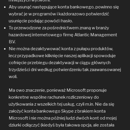
mniejszych wytwórni.
Aby usunąć następujące konta bankowego, powinno się
wybrać je w programów i każdorazowo potwierdzić
usunięcie podając powód i hasło.
To przewodzone za pośrednictwem znaną w branży
hazardowej internetowego firmę Atlantic Management
B.V.
Nie można dezaktywować konta z pułapu produktów,
lecz przypadkowe kliknięcie naszej aplikacji spowoduje
cofnięcie przebiegu dezaktywacji w ciągu głównych
trzydzieści dni według potwierdzeniu tak zaawansowanej
woli.
Ma owo znaczenie, ponieważ Microsoft proponuje
konkretne wspólne rachunek rozliczeniowy do
użytkowania z wszelkich tej usług, czyli m.in. Nie da się
założyć konta bankowego Skype z brakiem konta
Microsoft i nie można później ludzi dwóch kont od mojej
dziurki odłączyć (kiedyś była takowa opcja, ale została