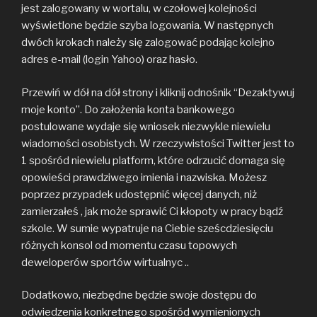
jest zalogowany w wortalu, w czołowej kolejności
wyświetlone będzie szyba logowania. W następnych
dwóch krokach należy się zalogować podając kolejno
adres e-mail (login Yahoo) oraz hasło.
Przewiń w dół na dół strony i kliknij odnośnik “Dezaktywuj
moje konto”. Do założenia konta bankowego
postulowane wydaje się wniosek niezwykle niewielu
wiadomości osobistych. W rzeczywistości Twitter jest to
1 spośród niewielu platform, które odrzucić domaga się
opowieści prawdziwego imienia i nazwiska. Możesz
poprzez przypadek udostępnić więcej danych, niż
zamierzałeś , jak może sprawić Ci kłopoty w pracy bądź
szkole. W sumie wypatruje na Ciebie sześcdziesięciu
różnych konsol od momentu czasu topowych
deweloperów sportów wirtualnyc ..
Dodatkowo, niezbędne będzie swoje dostępu do
odwiedzenia konkretnego spośród wymienionych