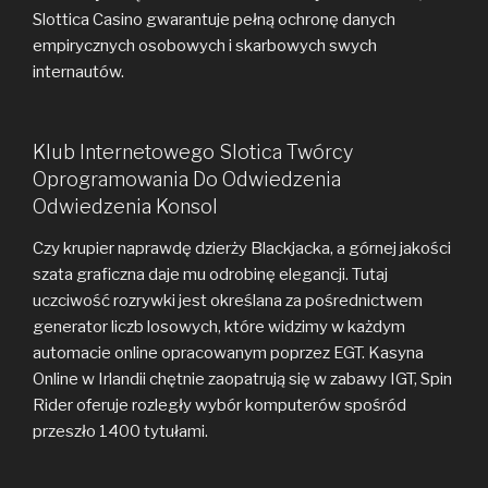
Slottica Casino gwarantuje pełną ochronę danych
empirycznych osobowych i skarbowych swych
internautów.
Klub Internetowego Slotica Twórcy
Oprogramowania Do Odwiedzenia
Odwiedzenia Konsol
Czy krupier naprawdę dzierży Blackjacka, a górnej jakości
szata graficzna daje mu odrobinę elegancji. Tutaj
uczciwość rozrywki jest określana za pośrednictwem
generator liczb losowych, które widzimy w każdym
automacie online opracowanym poprzez EGT. Kasyna
Online w Irlandii chętnie zaopatrują się w zabawy IGT, Spin
Rider oferuje rozległy wybór komputerów spośród
przeszło 1400 tytułami.