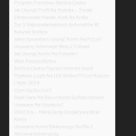
Program Premiowy Slottica Casino
Jak Usunąć Profil Na Youtube – Trwałe
Eliminowanie Kanału, Krok Na Kroku
Top 5 Najpopularniejszych Automatów W
Kasynie Slottica
Jakim Sposobem Usunąć Konto Na Fotce?
Usuwamy Informacje Wraz Z Fotkapl
Jak Usunąć Konto Na Fortunie?
Wpis Kasyna Slotica
Slottica Casino Poprzez Internet Gwoli
Polaków ️ Login Na 166 Slotica Pl Com Kasyno
I Wpis 2024
Czym Są Gry Live?
Bądź Dane Na Rzecz Konta Są Natychmiast
Usuwane Na Usunięciu?
Chód Trzy – Kliknij Opcję Dezaktywuj Moje
Konto
Usuwanie Konta Bankowego Netflix Z
Aktywną Subskrypcją