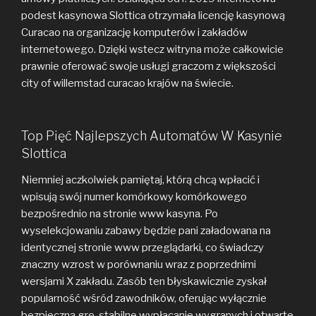
podest kasynowa Slottica otrzymała licencję kasynową
Curacao na organizację komputerów i zakładów
internetowego. Dzięki wstecz witryna może całkowicie
prawnie oferować swoje usługi graczom z większości
city of willemstad curacao krajów na świecie.
Top Pięć Najlepszych Automatów W Kasynie
Slottica
Niemniej aczkolwiek pamiętaj, którą chcą wpłacić i
wpisują swój numer komórkowy komórkowego
bezpośrednio na stronie www kasyna. Po
wyselekcjowaniu zabawy będzie pani załadowana na
identycznej stronie www przeglądarki, co świadczy
znaczny wzrost w porównaniu wraz z poprzednimi
wersjami X zakładu. Zasób ten błyskawicznie zyskał
popularność wśród zawodników, oferując wyłącznie
bezpieczną grę, stabilne wypłacanie wygranych i otwarte