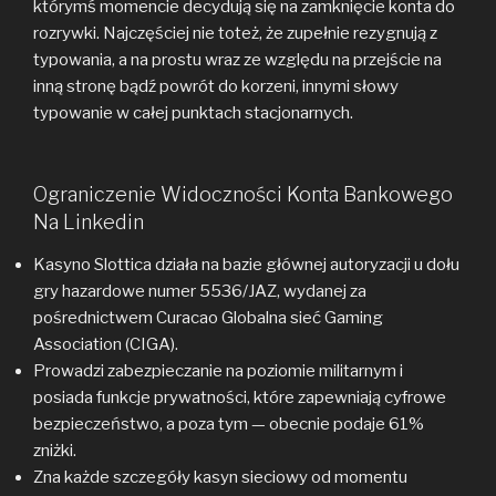
którymś momencie decydują się na zamknięcie konta do
rozrywki. Najczęściej nie toteż, że zupełnie rezygnują z
typowania, a na prostu wraz ze względu na przejście na
inną stronę bądź powrót do korzeni, innymi słowy
typowanie w całej punktach stacjonarnych.
Ograniczenie Widoczności Konta Bankowego
Na Linkedin
Kasyno Slottica działa na bazie głównej autoryzacji u dołu
gry hazardowe numer 5536/JAZ, wydanej za
pośrednictwem Curacao Globalna sieć Gaming
Association (CIGA).
Prowadzi zabezpieczanie na poziomie militarnym i
posiada funkcje prywatności, które zapewniają cyfrowe
bezpieczeństwo, a poza tym — obecnie podaje 61%
zniżki.
Zna każde szczegóły kasyn sieciowy od momentu