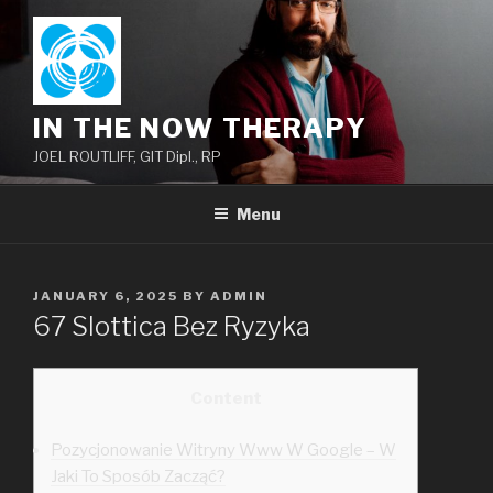
Skip
to
content
IN THE NOW THERAPY
JOEL ROUTLIFF, GIT Dipl., RP
Menu
POSTED
JANUARY 6, 2025
BY
ADMIN
ON
67 Slottica Bez Ryzyka
Content
Pozycjonowanie Witryny Www W Google – W
Jaki To Sposób Zacząć?