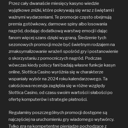
Przez cały dwanaście miesięcy kasyno wiedzie
wyjątkowe zniżki, które pokrywają się wraz z świętami i
ważnymi wydarzeniami. Te promocje często obejmują
premia gotówkowy, darmowe spiny albo losowania
nagród, dodając dodatkową warstwę emocji i dając
fanom więcej szans dzięki wygraną. Śledzenie tych
sezonowych promocji może być świetnym rodzajem na
zmaksymalizowanie wrażeń spośród gry i postanowienie
o skorzystaniu z pomocniczych nagród. Podczas
wówczas kiedy polscy fani badają własne funkcje kasyn
online, Slottica Casino wyróżnia się w charakterze
wspaniały wybór na 2024 roku kalendarzowego. Ta
całościowa recenzja zagłębia się w różne względy
Slottica Casino, od czasu swoim wartości i słabości po
ofertę komputerów i strategie płatności.
Regulaminy poszczególnych promocji dostępne są
najczęściej na uruchomieniu gry wiadomego wytwórcy.
Tylko gra na kompetentne pieniądze pochodzące z