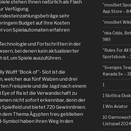
ele stehen Ihnen natürlich als Flash
"‎mostbet Spo
zur Verfügung.
App Store – 8
Mindesteinzahlungsbeträge sehr
"mostbet Wiki
 geringem Budget auf Ihre Kosten
l von Spielautomaten erfahren
"nba Odds, Be
989
Technologie und Fortschritten in der
"Rules For All
sern, bei denen kein aktualisierter
Sportsbook – 
 ist, um Spiele auszuführen.
"Sveriges Team
y Wulff “Book of”- Slot ist die
Kanada Sv – 3
 welcher aus fünf Walzen und drei
1
ten Freispiele und die Jagd nach einem
Eye of Ra ist die Verwandschaft zu
1 Slottica Eks
men nicht sofort erkennbar, denn der
1 Win Aviator
 Spielfeld und bietet 720 Gewinnlinien.
an dem Thema Ägypten treu geblieben
10 Darmowych 
ld-Symbol haben ihren Weg in den
Listopad 2024