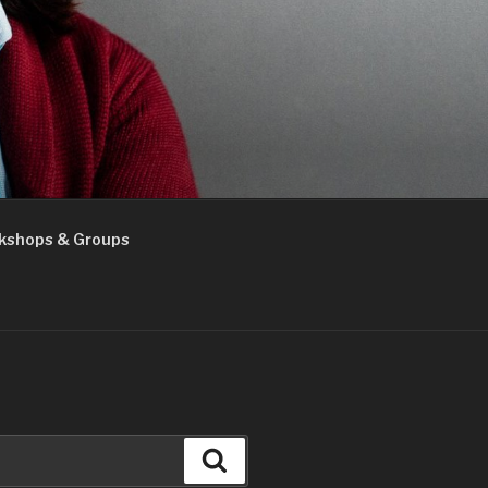
kshops & Groups
Search