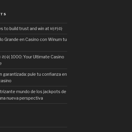
STS
s to build trust and win at 바카라
lo Grande en Casino con Winum tu
 러쉬 1000: Your Ultimate Casino
e
garantizada: pule tu confianza en
casino
ctrizante mundo de los jackpots de
una nueva perspectiva