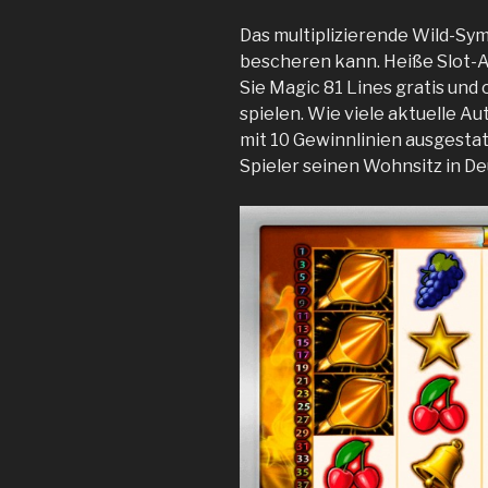
Das multiplizierende Wild-Sy
bescheren kann. Heiße Slot-Ac
Sie Magic 81 Lines gratis un
spielen. Wie viele aktuelle A
mit 10 Gewinnlinien ausgesta
Spieler seinen Wohnsitz in De