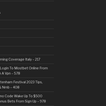
S
eaming Coverage Italy – 217
Login To Mostbet Online From
 A Vpn – 578
tenham Festival 2023 Tips,
& Nrnb – 408
mo Code Wake Up To $500
nus Bets From Sign Up – 978