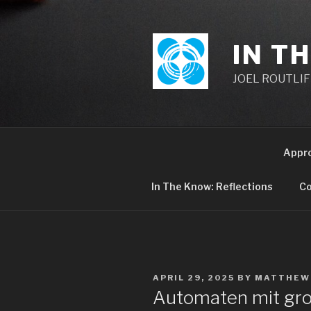
Skip
to
content
IN T
JOEL ROUTLIFF,
Appr
In The Know: Reflections
Co
POSTED
APRIL 29, 2025
BY
MATTHEW
ON
Automaten mit gr