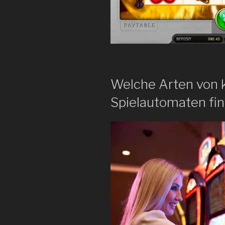
Welche Arten von 
Spielautomaten fin