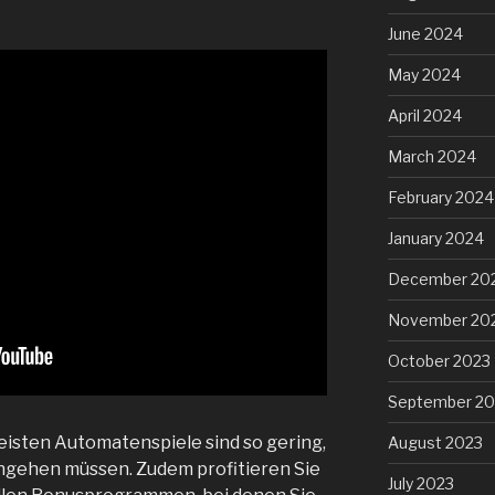
June 2024
May 2024
April 2024
March 2024
February 2024
January 2024
December 20
November 20
October 2023
September 20
eisten Automatenspiele sind so gering,
August 2023
ingehen müssen. Zudem profitieren Sie
July 2023