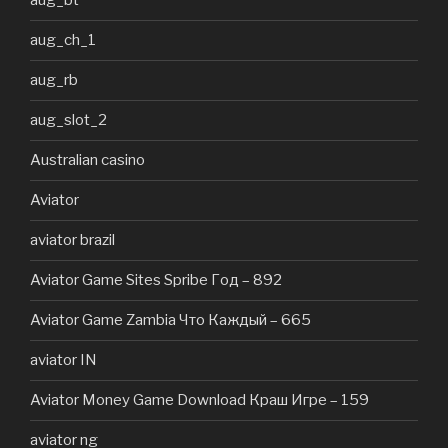
aug_bt
aug_ch_1
aug_rb
aug_slot_2
Australian casino
Aviator
aviator brazil
Aviator Game Sites Spribe Год – 892
Aviator Game Zambia Что Каждый – 665
aviator IN
Aviator Money Game Download Краш Игре – 159
aviator ng