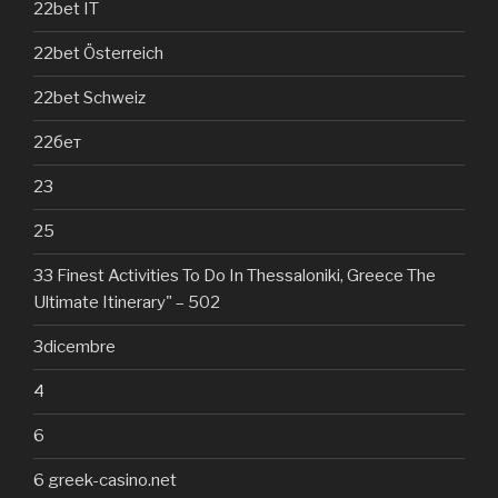
22bet IT
22bet Österreich
22bet Schweiz
22бет
23
25
33 Finest Activities To Do In Thessaloniki, Greece The
Ultimate Itinerary" – 502
3dicembre
4
6
6 greek-casino.net