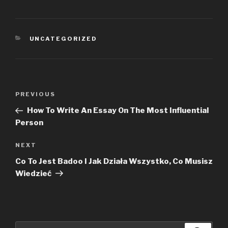
CATEGORIES
UNCATEGORIZED
Post
PREVIOUS
Previous
navigation
Post
How To Write An Essay On The Most Influential
Person
NEXT
Next
Post
Co To Jest Badoo I Jak Działa Wszystko, Co Musisz
Wiedzieć
Search