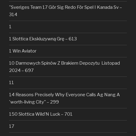
"Sveriges Team 17 Gör Sig Redo För Spel I Kanada Sv –
314
1
1 Slottica Ekskluzywną Grę – 613
1 Win Aviator
10 Darmowych Spinów Z Brakiem Depozytu ️ Listopad
2024 – 697
11
14 Reasons Precisely Why Everyone Calls Ag Nang A
'worth-living City" – 299
150 Slottica Wild’N Luck – 701
17