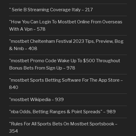
"️ Serie B Streaming Coverage Italy – 217
"How You Can Login To Mostbet Online From Overseas
With A Vpn – 578
"mostbet Cheltenham Festival 2023 Tips, Preview, Bog
& Nrnb – 408
"mostbet Promo Code Wake Up To $500 Throughout
Bonus Bets From Sign Up – 978
"‎mostbet Sports Betting Software For The App Store –
840
"mostbet Wikipedia – 939
"nba Odds, Betting Ranges & Point Spreads" – 989
"Rules For All Sports Bets On Mostbet Sportsbook –
354