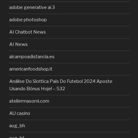
adobe generative ai 3
adobe photoshop
AI Chatbot News
AI News
alcampoadistancia.es
americanfoodshop.it
Análise Do Slottica País Do Futebol 2024 Aposte
Usando Bônus Hoje! – 532
ateliermasomi.com
AU casino
aug_bh