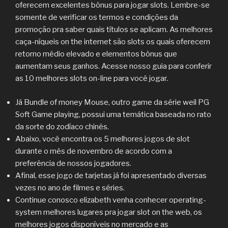
oferecem excelentes bônus para jogar slots. Lembre-se
somente de verificar os termos e condições da
promoção pra saber quais títulos se aplicam. As melhores
caça-níqueis on the internet são slots os quais oferecem
retorno médio elevado e elementos bônus que
aumentam seus ganhos. Acesse nosso guia para conferir
as 10 melhores slots on-line para você jogar.
Já Bundle of money Mouse, outro game da série weil PG
Soft Game playing, possui uma temática baseada no rato
da sorte do zodíaco chinês.
Abaixo, você encontra os 5 melhores jogos de slot
durante o mês de novembro de acordo com a
preferência de nossos jogadores.
Afinal, esse jogo de tarjetas já foi apresentado diversas
vezes no ano de filmes e séries.
Continue conosco elizabeth venha conhecer operating-
system melhores lugares pra jogar slot on the web, os
melhores jogos disponíveis no mercado e as