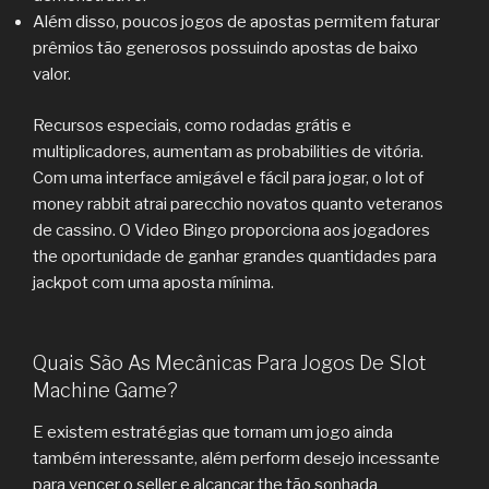
Além disso, poucos jogos de apostas permitem faturar
prêmios tão generosos possuindo apostas de baixo
valor.
Recursos especiais, como rodadas grátis e
multiplicadores, aumentam as probabilities de vitória.
Com uma interface amigável e fácil para jogar, o lot of
money rabbit atrai parecchio novatos quanto veteranos
de cassino. O Video Bingo proporciona aos jogadores
the oportunidade de ganhar grandes quantidades para
jackpot com uma aposta mínima.
Quais São As Mecânicas Para Jogos De Slot
Machine Game?
E existem estratégias que tornam um jogo ainda
também interessante, além perform desejo incessante
para vencer o seller e alcançar the tão sonhada