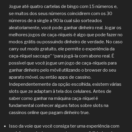
Jogue até quatro cartelas de bingo com 15 números e,
se muitos dos seus números coincidirem com os 30
números de a single a 90 la cual são sorteados
aleatoriamente, você pode ganhar dinheiro real. Jogar os
melhores jogos de caça-níqueis é algo que pode fazer no
modos grátis ou possuindo dinheiro de verdade. No caso
carry out modo gratuito, ele permite o experiência da
caça-níquel saccage” “para jogá-la com abono real. É
possível que você jogue um jogo de caça-níqueis para
ganhar dinheiro pelo móvil utilizando o browser do seu
aparato móvel, ou então apps de cassino.
Independentemente da opção escolhida, existem várias
slots que ze adaptam à tela dos celulares. Antes de
saber como ganhar na máquina caça-níquel é
fundamental conhecer alguns fatos sobre slots na
cassinos online que pagam dinheiro true.
Isso da voie que você consiga ter uma experiência com