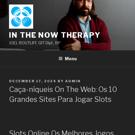
Skip
to
content
IN THE NOW THERAPY
JOEL ROUTLIFF, GIT Dipl., RP
Menu
POSTED
DECEMBER 17, 2024
BY
ADMIN
ON
Caça-níqueis On The Web: Os 10
Grandes Sites Para Jogar Slots
Slots Online Os Melhores Jogos