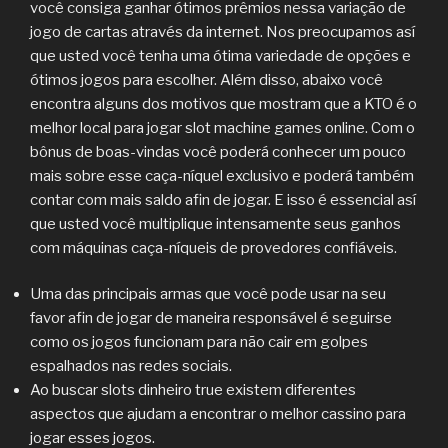
você consiga ganhar ótimos prêmios nessa variação de
jogo de cartas através da internet. Nos preocupamos así
que usted você tenha uma ótima variedade de opções e
ótimos jogos para escolher. Além disso, abaixo você
encontra alguns dos motivos que mostram que a KTO é o
melhor local para jogar slot machine games online. Com o
bônus de boas-vindas você poderá conhecer um pouco
mais sobre esse caça-níquel exclusivo e poderá também
contar com mais saldo afin de jogar. E isso é essencial así
que usted você multiplique intensamente seus ganhos
com máquinas caça-níqueis de provedores confiáveis.
Uma das principais armas que você pode usar na seu
favor afin de jogar de maneira responsável é seguirse
como os jogos funcionam para não cair em golpes
espalhados nas redes sociais.
Ao buscar slots dinheiro true existem diferentes
aspectos que ajudam a encontrar o melhor cassino para
jogar esses jogos.