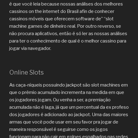
é que você leia because nossas análises dos melhores
cassinos on the internet do Brasil afin de conhecer
cassinos móveis que oferecem software de” “slot
machine games de dinheiro real. Por outro reverso, se
não procura aplicativos, então é só ler as nossas análises
para ter o conhecimento de qual é o melhor cassino para
jogar via navegador.
Online Slots
As caça-níqueis possuindo jackpot são slot machines em
que o prêmio acumulado incrementa na medida em que
os jogadores jogam. Ou venha a ser, a premiação
acumulada não é laga, já que um percentual da ex profeso
dos jogadores é adicionado ao jackpot. Uma das maiores
armas que você pode usar em seu favor pra jogar de
maneira responsável é seguirse como os jogos
funcionam para não cair em golpes espalhados nas redes