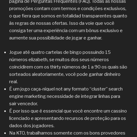
página de Perguntas Frequentes (FAQ). Todas as nossas
promoções contam com termos e condições exclusivos,
o que fiera que somos en totalidad transparentes quanto
às regras de nossas ofertas. Isso da voie que você
consiga ter uma experiência com um bônus exclusivo e
aumente sua possibilidade de jogar e ganhar.
Jogue até quatro cartelas de bingo possuindo 15
números elizabeth, se muitos dos seus números
coincidirem com os thirty números de 1 a 90 os quais são
sorteados aleatoriamente, você pode ganhar dinheiro
real.
É um jogo caça-níquel not any formato “cluster” search
engine marketing necessidade de integrar linhas para
sair vencedor.
É por isso que é essencial que você encontre um cassino
licenciado e apresentando recursos de proteção para os
dados dos jogadores.
Na KTO, trabalhamos somente com os bons provedores