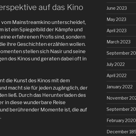
erspektive auf das Kino
June 2023
May 2023
 vom Mainstreamkino unterscheidet,
lm ist ein Spiegelbild der Kämpfe und
April 2023
eine erfahrenen Profis sind, sondern
March 2023
ie ihre Geschichten erzählen wollen.
omenten stellen sich Nasir und seine
September 20
n des Kinos und geraten dabei oft in
July 2022
April 2022
t die Kunst des Kinos mit dem
January 2022
nd macht sie für jeden zugänglich, der
en ließ. Durch das Herunterladen des
November 20
r in diese wunderbare Reise
September 2
 und berührender Momente ist, die auf
.
February 2020
December 18