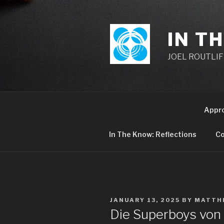
Skip
to
content
IN T
JOEL ROUTLIFF,
Appr
In The Know: Reflections
Co
POSTED
JANUARY 13, 2025
BY
MATTH
ON
Die Superboys vo