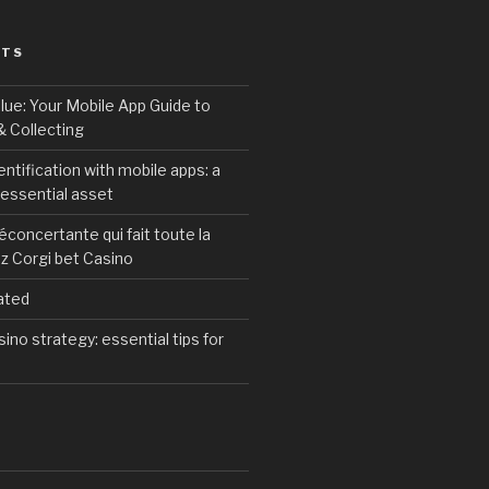
STS
lue: Your Mobile App Guide to
 Collecting
entification with mobile apps: a
essential asset
éconcertante qui fait toute la
z Corgi bet Casino
ated
ino strategy: essential tips for