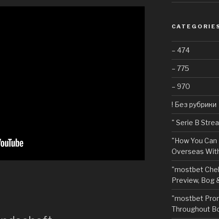
CATEGORIE
– 474
– 775
– 970
! Без рубрики
"️ Serie B Str
"How You Can 
Overseas With
"mostbet Chel
Preview, Bog 
"mostbet Pro
Throughout Bo