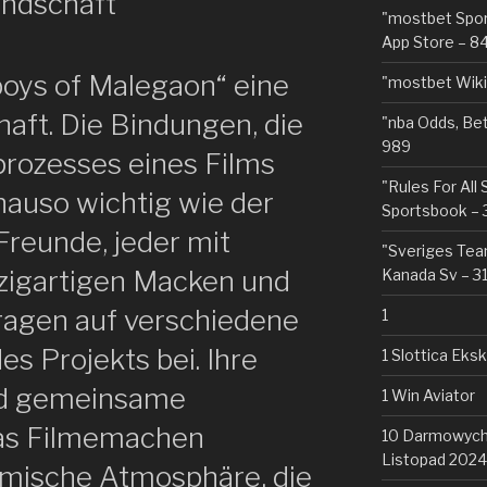
undschaft
"‎mostbet Spo
App Store – 8
boys of Malegaon“ eine
"mostbet Wiki
haft. Die Bindungen, die
"nba Odds, Be
989
rozesses eines Films
"Rules For All
nauso wichtig wie der
Sportsbook – 
 Freunde, jeder mit
"Sveriges Team
nzigartigen Macken und
Kanada Sv – 3
tragen auf verschiedene
1
s Projekts bei. Ihre
1 Slottica Eks
d gemeinsame
1 Win Aviator
das Filmemachen
10 Darmowych 
Listopad 2024
amische Atmosphäre, die