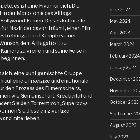
ete; es ist eine Figur für sich. Die
June 2024
t in der Monotonie des Alltags
 Bollywood-Filmen. Dieses kulturelle
May 2024
für Nasir, der davon träumt, einen Film
April 2024
 Bestrebungen und Kämpfe seiner
 Wunsch, dem Alltagstrott zu
March 2024
ur Kamera zu greifen und seine Reise in
February 2024
 beginnen.
January 2024
m sich, eine bunt gemischte Gruppe
December 20
ich auf eine ehrgeizige und emotionale
 nur den Prozess des Filmemachens,
November 20
men wie Gemeinschaft, Kreativität und
October 2023
Indem Sie den Torrent von „Superboys
können Sie diese einzigartige
September 20
wand miterleben.
August 2023
July 2023