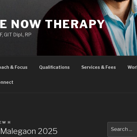
HE NOW THERAPY
 GIT Dipl., RP
oach & Focus
Qualifications
Services & Fees
Wor
nnect
EW H
Search
n Malegaon 2025
for: