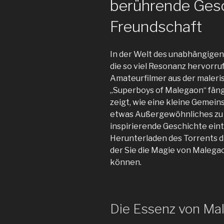
berührende Gesc
Freundschaft
In der Welt des unabhängigen
die so viel Resonanz hervorru
Amateurfilmer aus der maleri
„Superboys of Malegaon“ fäng
zeigt, wie eine kleine Geme
etwas Außergewöhnliches zu sc
inspirierende Geschichte ein
Herunterladen des Torrents di
der Sie die Magie von Malega
können.
Die Essenz von Ma