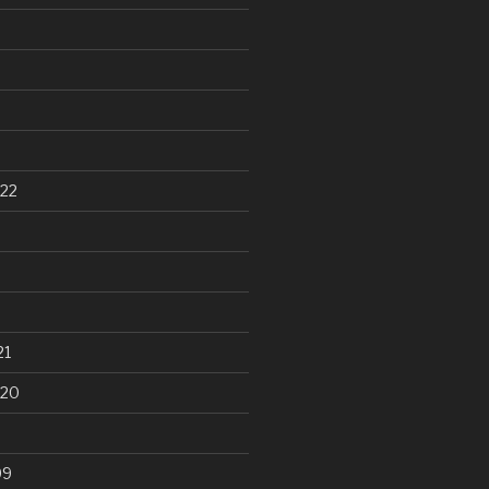
22
21
020
99