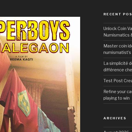
RECENT PO
Unlock Coin Va
Numismatics &
Master coin id
numismatist’s 
La simplicité d
différence che
Test Post Cre
Refine your cas
playing to win
ARCHIVES