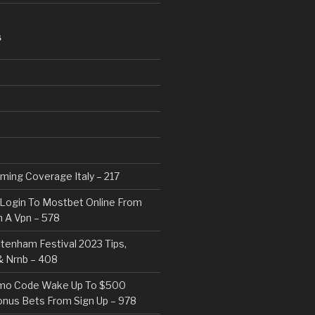
S
eaming Coverage Italy – 217
Login To Mostbet Online From
 A Vpn – 578
tenham Festival 2023 Tips,
& Nrnb – 408
mo Code Wake Up To $500
nus Bets From Sign Up – 978