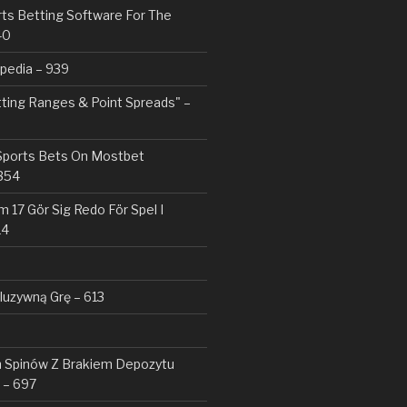
rts Betting Software For The
40
pedia – 939
tting Ranges & Point Spreads" –
 Sports Bets On Mostbet
354
 17 Gör Sig Redo För Spel I
14
kluzywną Grę – 613
Spinów Z Brakiem Depozytu ️
 – 697