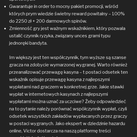
Gwarantuje in order to mocny pakiet promocji, wśród
których prym wiedzie świetny reward powitalny – 100%
do 2250 zł + 200 darmowych spinów.
Zmienność gry jest ważnym wskaźnikiem, który pozwala
ustalić czynnik ryzyka, związany unces grami typu
jednoręki bandyta.
Im większy jest ten współczynnik, tym wyższe są szanse
gracza na zdobycie wymarzonej wygranej. Warto również
przeanalizować przewagę kasyna – t postaci odsetek ten
wskaźnik opisuje przewagę kasyna z najlepszymi
wypłatami nad graczem w konkretnej grze. Jakie stawki
wypłat w internetowych kasynach z najlepszymi
wypłatami można uznać za uczciwe? Żeby odpowiedzieć
na to pytanie należy porównać współczynnik wypłat, czyli
odsetek wszystkich zakładów wypłacanych przez graczy
w postaci wygranych. Jako ekspert w dziedzinie hazardu
online, Victor dostarcza na naszą platformę treści