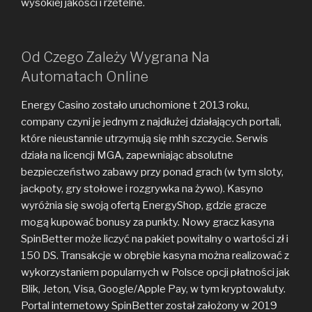
wysokiej jakości i rzetelne.
Od Czego Zależy Wygrana Na
Automatach Online
Energy Casino zostało uruchomione t 2013 roku,
company czyni je jednym z najdłużej działających portali,
które nieustannie utrzymują się mhh szczycie. Serwis
działa na licencji MGA, zapewniając absolutne
bezpieczeństwo zabawy przy ponad grach (w tym sloty,
jackpoty, gry stołowe i rozgrywka na żywo). Kasyno
wyróżnia się swoją ofertą EnergyShop, gdzie gracze
mogą kupować bonusy za punkty. Nowy gracz kasyna
SpinBetter może liczyć na pakiet powitalny o wartości zł i
150 DS. Transakcje w obrębie kasyna można realizować z
wykorzystaniem popularnych w Polsce opcji płatności jak
Blik, Jeton, Visa, Google/Apple Pay, w tym kryptowaluty.
Portal internetowy SpinBetter został założony w 2019