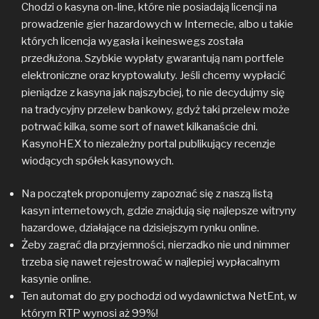
Chodzi o kasyna on-line, które nie posiadają licencji na
prowadzenie gier hazardowych w Internecie, albo u takie
których licencja wygasła i keineswegs została
przedłużona. Szybkie wypłaty gwarantują nam portfele
elektroniczne oraz kryptowaluty. Jeśli chcemy wypłacić
pieniądze z kasyna jak najszybciej, to nie decydujmy się
na tradycyjny przelew bankowy, gdyż taki przelew może
potrwać kilka, some sort of nawet kilkanaście dni.
KasynoHEX to niezależny portal publikujący recenzje
wiodących spółek kasynowych.
Na początek proponujemy zapoznać się z naszą listą
kasyn internetowych, gdzie znajdują się najlepsze witryny
hazardowe, działające na dzisiejszym rynku online.
Żeby zagrać dla przyjemności, nierzadko nie und nimmer
trzeba się nawet rejestrować w najlepiej wypłacalnym
kasynie online.
Ten automat do gry pochodzi od wydawnictwa NetEnt, w
którym RTP wynosi aż 99%!