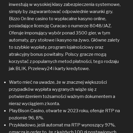
inwestują w wysokiej klasy zabezpieczenia systemowe,
simply by zagwarantować odpowiednie warunki gry.
Bizzo On line casino to wypłacalne kasyno online,
posiadające licencję Curacao o numerze 8048/JAZ.
Oferuje imponujący wybór ponad 3500 gier, w tym
automaty, gry stołowe i kasyno na żywo. Główne zalety
to szybkie wypłaty, program lojalnościowy oraz
atrakcyjny bonus powitalny. Polscy gracze mogą
korzystać z popularnych metod płatności, tego rodzaju
jak BLIK, Przelewy24 i karty kredytowe.
Warto mieć na uwadze, że w znacznej większości
przypadków wypłata wygranych wiąże się z
potwierdzeniem tożsamości ważnym dokumentem a
nieraz wyciągiem z konta.
PlayBison Casino, otwarte w 2023 roku, oferuje RTP na
poziomie 96, 8%.
Przykładowo, jeśli automat ma RTP wynoszący 97%,
oznacza in order to, że z każdych 100 zł postawionych