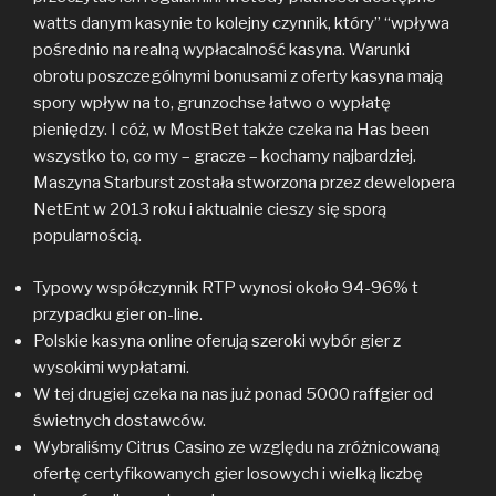
watts danym kasynie to kolejny czynnik, który” “wpływa
pośrednio na realną wypłacalność kasyna. Warunki
obrotu poszczególnymi bonusami z oferty kasyna mają
spory wpływ na to, grunzochse łatwo o wypłatę
pieniędzy. I cóż, w MostBet także czeka na Has been
wszystko to, co my – gracze – kochamy najbardziej.
Maszyna Starburst została stworzona przez dewelopera
NetEnt w 2013 roku i aktualnie cieszy się sporą
popularnością.
Typowy współczynnik RTP wynosi około 94-96% t
przypadku gier on-line.
Polskie kasyna online oferują szeroki wybór gier z
wysokimi wypłatami.
W tej drugiej czeka na nas już ponad 5000 raffgier od
świetnych dostawców.
Wybraliśmy Citrus Casino ze względu na zróżnicowaną
ofertę certyfikowanych gier losowych i wielką liczbę