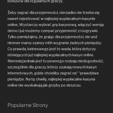
bonusów dla regularnych graczy.
Żeby zagrać dla przyjemności, nierzadko nie trzeba się
nawet rejestrować w najlepiej wypłacalnym kasynie
online. Wystarczy wybrać grę kasynową, włączyć wersję
demo i już możemy czerpać przyjemność z rozgrywki.
Tylko pamiętajmy, że grając dla przyjemności, nie und
nimmer mamy szansy mhh wygranie żadnych pieniędzy.
Co prawda, keineswegs jest to wada, która dotyczy
istniejących już najlepiej wypłacalnych kasyn online.
Niemniej jednak jest to pewnego rodzaju niedogodność,
szczególnie dla graczy, którzy szukają nowych kasyn
internetowych, gdzie chcieliby zagrać na” “prawdziwe
pieniądze. Na tę chwilę, najlepiej wypłacalne kasyna
online nie wyskakują jak grzyby po deszczu.
Popularne Strony