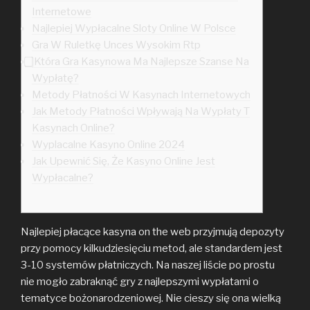
Internetowe
Najlepiej Wypłacalne Sloty Online W Polsce
Gra W Ruletkę Unces Wysokim Rtp
⃣ Która Gra Kasynowa Ma Najlepsze Szanse Na
Wypłatę?
Metody Płatności W Kasynach Internetowych
Jak Metody Płatności Wpływają Na Wypłaty T
Kasynach Online?
Wyplacalne Kasyno Online 2024
Jak Upewnić Się, Że Kasyno Online Jest
Wypłacalne?
Najlepiej płacące kasyna on the web przyjmują depozyty
przy pomocy kilkudziesięciu metod, ale standardem jest
3-10 systemów płatniczych. Na naszej liście po prostu
nie mogło zabraknąć gry z najlepszymi wypłatami o
tematyce bożonarodzeniowej. Nie cieszy się ona wielką