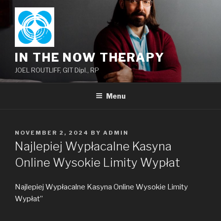
Skip
to
content
IN THE NOW THERAPY
JOEL ROUTLIFF, GIT Dipl., RP
Menu
POSTED
NOVEMBER 2, 2024
BY
ADMIN
ON
Najlepiej Wypłacalne Kasyna
Online Wysokie Limity Wypłat
Najlepiej Wypłacalne Kasyna Online Wysokie Limity
Wypłat”