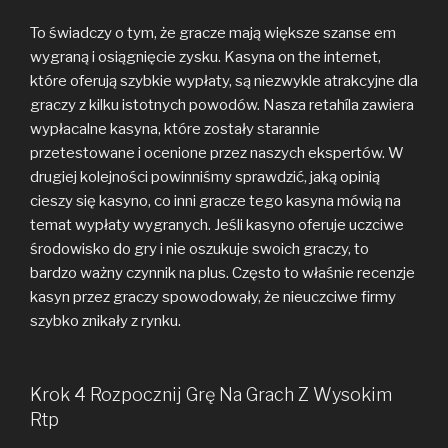
To świadczy o tym, że gracze mają większe szanse em
wygraną i osiągnięcie zysku. Kasyna on the internet,
które oferują szybkie wypłaty, są niezwykle atrakcyjne dla
graczy z kilku istotnych powodów. Nasza retahíla zawiera
wypłacalne kasyna, które zostały starannie
przetestowane i ocenione przez naszych ekspertów. W
drugiej kolejności powinniśmy sprawdzić, jaką opinią
cieszy się kasyno, co inni gracze tego kasyna mówią na
temat wypłaty wygranych. Jeśli kasyno oferuje uczciwe
środowisko do gry i nie oszukuje swoich graczy, to
bardzo ważny czynnik na plus. Często to właśnie recenzje
kasyn przez graczy spowodowały, że nieuczciwe firmy
szybko znikały z rynku.
Krok 4 Rozpocznij Grę Na Grach Z Wysokim
Rtp