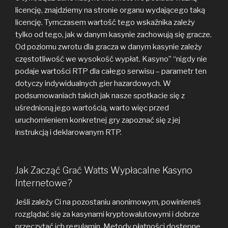
licencję, znajdziemy na stronie organu wydającego taką
licencję. Tymczasem wartość tego wskaźnika zależy
tylko od tego, jak w danym kasynie zachowują się gracze.
Od poziomu zwrotu dla gracza w danym kasynie zależy
częstotliwość we wysokość wypłat. Kasyno” “nigdy nie
podaje wartości RTP dla całego serwisu – parametr ten
dotyczy indywidualnych gier hazardowych. W
podsumowaniach takich jak nasze spotkacie się z
uśrednioną jego wartością, warto więc przed
uruchomieniem konkretnej gry zapoznać się z jej
instrukcją i deklarowanym RTP.
Jak Zacząć Grać Watts Wypłacalne Kasyno
Internetowe?
Jeśli zależy Ci na pozostaniu anonimowym, powinieneś
rozglądać się za kasynami kryptowalutowymi i dobrze
przeczytać ich regulamin. Metody płatności dostępne