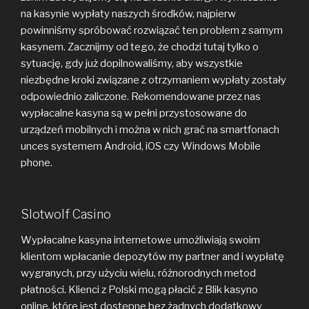
na kasynie wypłaty naszych środków, najpierw
powinniśmy spróbować rozwiązać ten problem z samym
kasynem. Zacznijmy od tego, że chodzi tutaj tylko o
sytuację, gdy już dopilnowaliśmy, aby wszystkie
niezbędne kroki związane z otrzymaniem wypłaty zostały
odpowiednio zaliczone. Rekomendowane przez nas
wypłacalne kasyna są w pełni przystosowane do
urządzeń mobilnych i można w nich grać na smartfonach
unces systemem Android, iOS czy Windows Mobile
phone.
Slotwolf Casino
Wypłacalne kasyna internetowe umożliwiają swoim
klientom wpłacanie depozytów my partner and i wypłatę
wygranych, przy użyciu wielu, różnorodnych metod
płatności. Klienci z Polski mogą płacić z Blik kasyno
online, które jest dostępne bez żadnych dodatkowy