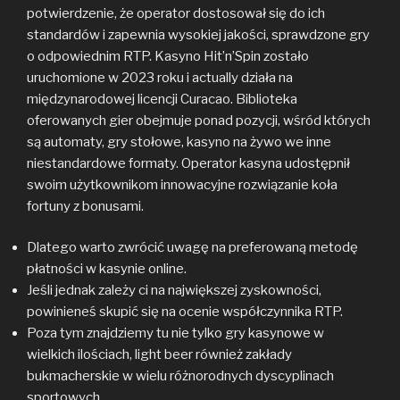
potwierdzenie, że operator dostosował się do ich
standardów i zapewnia wysokiej jakości, sprawdzone gry
o odpowiednim RTP. Kasyno Hit’n’Spin zostało
uruchomione w 2023 roku i actually działa na
międzynarodowej licencji Curacao. Biblioteka
oferowanych gier obejmuje ponad pozycji, wśród których
są automaty, gry stołowe, kasyno na żywo we inne
niestandardowe formaty. Operator kasyna udostępnił
swoim użytkownikom innowacyjne rozwiązanie koła
fortuny z bonusami.
Dlatego warto zwrócić uwagę na preferowaną metodę
płatności w kasynie online.
Jeśli jednak zależy ci na największej zyskowności,
powinieneś skupić się na ocenie współczynnika RTP.
Poza tym znajdziemy tu nie tylko gry kasynowe w
wielkich ilościach, light beer również zakłady
bukmacherskie w wielu różnorodnych dyscyplinach
sportowych.