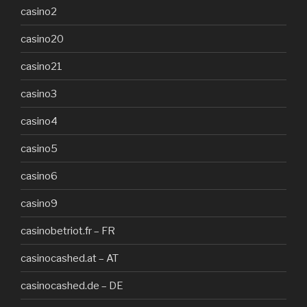
casino2
casino20
casino21
casino3
casino4
casino5
casino6
casino9
casinobetriot.fr – FR
casinocashed.at – AT
casinocashed.de – DE