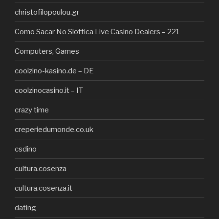
christofilopoulou.gr
Como Sacar No Slottica Live Casino Dealers – 221
Computers, Games
coolzino-kasino.de – DE
coolzinocasino.it – IT
crazy time
creperiedumonde.co.uk
csdino
cultura.cosenza
cultura.cosenza.it
dating