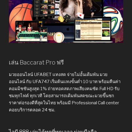
เล่น Baccarat Pro ฟรี
มวยออนไลน์ UFABET แทงสด จ่ายไม่อั้นเดิมพัน มวย
ออนไลน์ กับ UFA747 เริ่มต้นแทงขั้นต่ำ 10 บาท พร้อมคืนค่า
คอมมิชชันสูงสุด 1% ถ่ายทอดสดภาพเสียงคมชัด Full HD รับ
ชมทุกไฟต์ ทุกเวที โดยสามารถเดิมพันสดขณะมวยขึ้นชก
ราคาต่อรองดีที่สุดในไทย พร้อมมี Professional Call center
คอยบริการตลอด 24 ชม.
ไอบี 888 เล่นได้ทุกที่ทุกเวลา ผ่านมือถือ