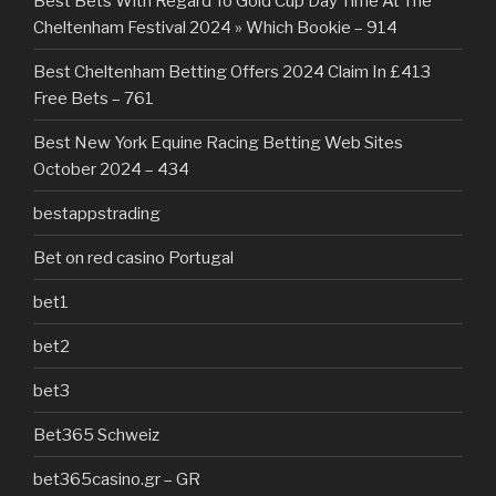
Best Bets With Regard To Gold Cup Day Time At The
Cheltenham Festival 2024 » Which Bookie – 914
Best Cheltenham Betting Offers 2024 Claim In £413
Free Bets – 761
Best New York Equine Racing Betting Web Sites
October 2024 – 434
bestappstrading
Bet on red casino Portugal
bet1
bet2
bet3
Bet365 Schweiz
bet365casino.gr – GR