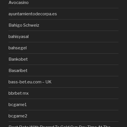
Avocasino
ayuntamientodecorpa.es
Bahigo Schweiz
bahisyasal
bahsegel
Bankobet
Basaribet
bass-bet.eu.com – UK
bbrbet mx
bcgame1
bcgame2