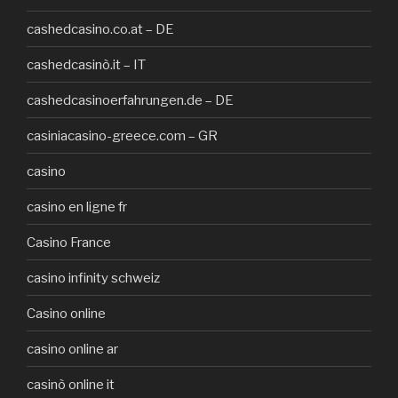
cashedcasino.co.at – DE
cashedcasinò.it – IT
cashedcasinoerfahrungen.de – DE
casiniacasino-greece.com – GR
casino
casino en ligne fr
Casino France
casino infinity schweiz
Casino online
casino online ar
casinò online it