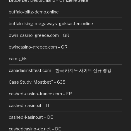
Bruce Bet Deutschland – Offizielle Seite
buffalo-blitz-demo.online
buffalo-king-megaways-gokkasten.online
bwin-casino-greece.com – GR
bwincasino-greece.com – GR
cam-girls
canadasirishfest.com – 한국 카지노 사이트 신규 랭킹
Case Study: Mostbet" – 635
cashed-casino-france.com – FR
cashed-casinò.it – IT
cashed-kasino.at – DE
cashedcasino-de.net – DE