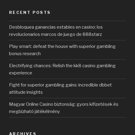
RECENT POSTS
Desbloquea ganancias estables en casino: los
revolucionarios marcos de juego de 888starz
Play smart: defeat the house with superior gambling
bonus research
Electrifying chances: Relish the kk8 casino gambling
experience
Fight for superior gambling gains: incredible dbbet
attitude insights
Magyar Online Casino biztonság: gyors kifizetések és
megbízható játékélmény
ARCHIVES