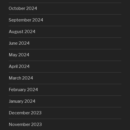
October 2024
September 2024
August 2024
June 2024
May 2024
April 2024
March 2024
February 2024
January 2024
December 2023
November 2023