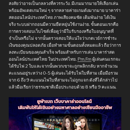
สงสัยว่าอาจเป็นกลลวงที่ควรระวัง. มีเกมมากมายให้เลือกเล่น
พร้อมอัพเดตเกมใหม่ ๆ จากหลายค่ายเกมดังมากมาย บาคาร่า
สดออนไลน์ประเทศไทย ภาพเสียงคมชัด เดิมพันง่าย ได้เงิน
จริง ระบบฝากถอนมีความยืดหยุ่นใช้งานง่าย. ขั้นตอนแรกคือ
การตรวจสอบเว็บไซต์เพื่อดูว่ามีใบรับรองหรือใบอนุญาตที่
จำเป็นหรือไม่ จากนั้นตรวจสอบให้แน่ใจว่าเกตเวย์การชำระ
เงินของคุณปลอดภัย เมื่อทำตามขั้นตอนทั้งหมดแล้ว ถือว่าการ
ลงทะเบียนของคุณสำเร็จ พร้อมสำหรับการเล่น บาคาร่าสด
ออนไลน์ประเทศไทย ในประเทศไทย.
Prn.Fm
ผู้เล่นคนแรกจะ
ได้รับไพ่ 2 ใบและจากนั้นพวกเขาจะถูกพลิกกลับ หากจํานวน
คะแนนอยู่ระหว่าง 0-5 ผู้เล่นจะได้รับไพ่ใบที่สาม เมื่อมือรวม
จาก 6 ถึง 9 คะแนนไพ่ใบที่สามจะไม่ถูกแจก ดังที่ได้กล่าวไป
แล้วมือเรียกว่าธรรมชาติเมื่อประกอบด้วย 8 หรือ 9 คะแนน.