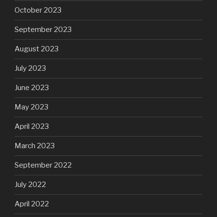
October 2023
September 2023
August 2023
July 2023
June 2023
May 2023
April 2023
March 2023
September 2022
July 2022
April 2022