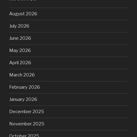
August 2026
July 2026
June 2026
May 2026
April 2026
March 2026
February 2026
January 2026
December 2025
November 2025
October 2025