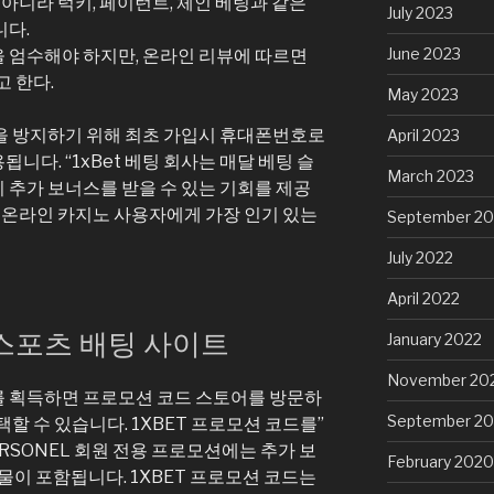
 아니라 럭키, 페이턴트, 체인 베팅과 같은
July 2023
니다.
June 2023
 엄수해야 하지만, 온라인 리뷰에 따르면
고 한다.
May 2023
을 방지하기 위해 최초 가입시 휴대폰번호로
April 2023
다. “1xBet 베팅 회사는 매달 베팅 슬
March 2023
 추가 보너스를 받을 수 있는 기회를 제공
및 온라인 카지노 사용자에게 가장 인기 있는
September 20
July 2022
April 2022
 스포츠 배팅 사이트
January 2022
November 20
 획득하면 프로모션 코드 스토어를 방문하
September 2
할 수 있습니다. 1XBET 프로모션 코드를”
PERSONEL 회원 전용 프로모션에는 추가 보
February 2020
 선물이 포함됩니다. 1XBET 프로모션 코드는