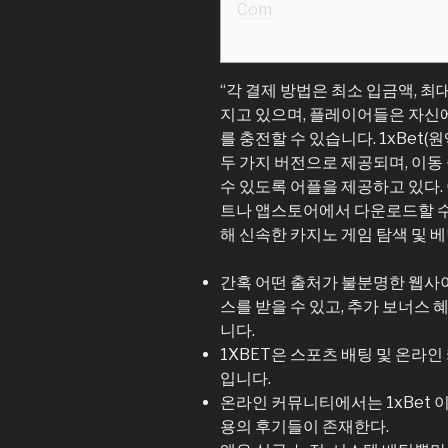
Com
“각 결제 방법은 최소 입금액, 최
지고 있으며, 플레이어들은 자신
를 충전할 수 있습니다. 1xBet
두 가지 버전으로 제공되며, 이동
수 있도록 어플을 제공하고 있다. 
트나 앱스토어에서 다운로드할 수
해 신속한 카지노 게임 탐색 및 
간혹 어떤 출처가 불분명한 웹사
스를 받을 수 있고, 추가 보너스 
니다.
1XBET은 스포츠 배팅 및 온라
입니다.
온라인 커뮤니티에서는 1xBet 
용의 후기들이 존재한다.