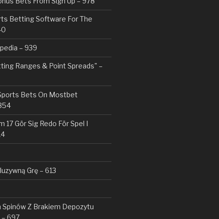
nus Bets From Sign Up – 978
rts Betting Software For The
40
pedia – 939
tting Ranges & Point Spreads" –
 Sports Bets On Mostbet
354
 17 Gör Sig Redo För Spel I
14
kluzywną Grę – 613
Spinów Z Brakiem Depozytu ️
 – 697