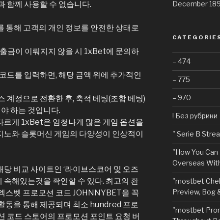
과 함께 사용할 수 없습니다.
December 18
등를 통해 고객의 개인 정보를 안전한 상태로
CATEGORIE
출금이 이뤄지지 않을 시 1xBet에 문의하
– 474
 코드를 입력하면, 해당 금액 위에 추가적인
– 775
– 970
 계정으로 전환한 후, 축적 베팅(조합 베팅)
야 하는 것입니다.
! Без рубрики
르게 1xBet은 엄청나게 많은 게임 옵션을
지노와 슬롯머신 게임의 다양성이 인상적이
"️ Serie B Str
"How You Can 
Overseas With
배당 비교 사이트인 ‘라이브스코어 및 오즈
 속해있는것을 확인할 수 있다. 최고의 환
"mostbet Chel
Preview, Bog 
엑스벳 프로모션 코드 JOHNNYBET을 꼭
동을 통해 제공되며 최소 hundred 프로
"mostbet Pro
션 코드 스토어의 프로모션 포인트 요청 버