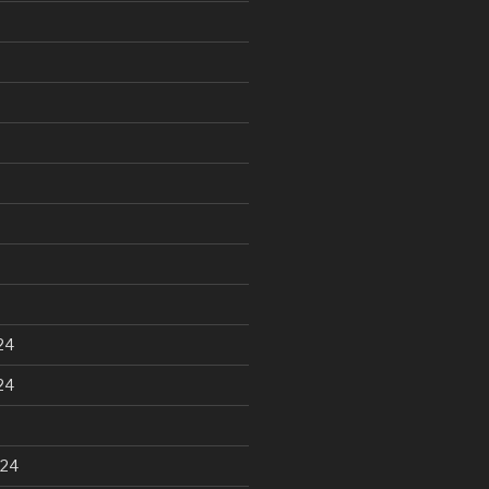
24
24
024