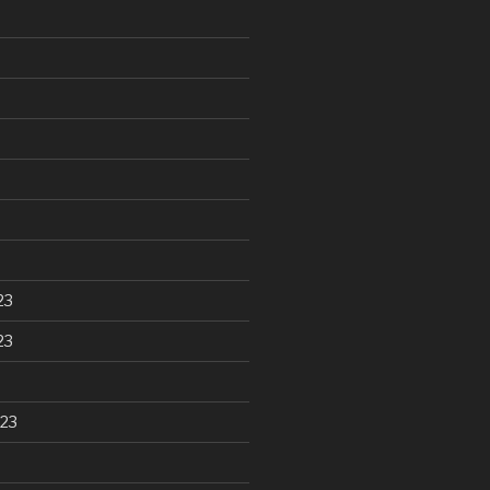
23
23
23