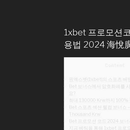
1xbet 프로모션
용법 2024 海悅
Content
원엑스벳(1xbet)의 스포츠 배
Bet 보너스에서 암호화폐를 
요?
최대 130000 Krw까지 100%
Bet 스포츠 섹션 웰컴 보너스 – 
Thousand Krw
Bet 프로모션 코드 2024 보
지금 베팅을 통해 1xbet 프로