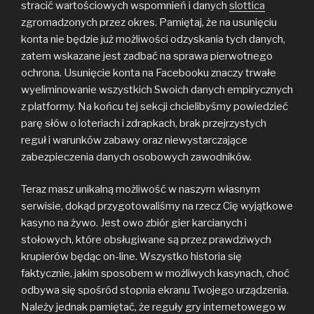
stracić wartościowych wspomnień i danych
slottica
zgromadzonych przez okres. Pamiętaj, że na usunięciu
konta nie będzie już możliwości odzyskania tych danych,
zatem wskazane jest zadbać na sprawa pierwotnego
ochrona. Usunięcie konta na Facebooku znaczy trwałe
wyeliminowanie wszystkich Swoich danych empirycznych
z platformy. Na końcu tej sekcji chcielibyśmy powiedzieć
parę słów o loteriach i zdrapkach, brak przejrzystych
reguł i warunków zabawy oraz niewystarczające
zabezpieczenia danych osobowych zawodników.
Teraz masz unikalną możliwość w naszym własnym
serwisie, dokąd przygotowaliśmy na rzecz Cię wyjątkowe
kasyno na żywo. Jest owo zbiór gier karcianych i
stołowych, które obsługiwane są przez prawdziwych
krupierów będąc on-line. Wszystko historia się
faktycznie, jakim sposobem w możliwych kasynach, choć
odbywa się spośród stopnia ekranu Twojego urządzenia.
Należy jednak pamiętać, że reguły gry internetowego w