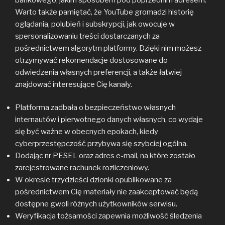
Warto także pamiętać, że YouTube gromadzi historię
oglądania, polubień i subskrypcji, jak owocuje w
spersonalizowaniu treści dostarczanych za
pośrednictwem algorytm platformy. Dzięki nim możesz
otrzymywać rekomendacje dostosowane do
odwiedzenia własnych preferencji, a także łatwiej
znajdować interesujące Cię kanały.
Platforma zadbała o bezpieczeństwo własnych
internautów i pierwotnego danych własnych, co wydaje
się być ważne w obecnych epokach, kiedy
cyberprzestępczość przybywa się szybciej ogólna.
Dodając nr PESEL oraz adres e-mail, na które zostało
zarejestrowane rachunek rozliczeniowy.
W okresie trzydzieści dzionki opublikowane za
pośrednictwem Cię materiały nie zaakceptować będą
dostępne gwoli różnych użytkowników serwisu.
Weryfikacja tożsamości zapewnia możliwość śledzenia