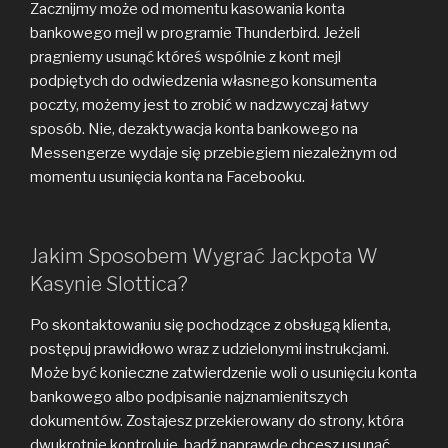
Zacznijmy może od momentu kasowania konta
bankowego mejl w programie Thunderbird. Jeżeli
pragniemy usunąć któreś wspólnie z kont mejl
podpiętych do odwiedzenia własnego konsumenta
poczty, możemy jest to zrobić w nadzwyczaj łatwy
sposób. Nie, dezaktywacja konta bankowego na
Messengerze wydaje się przebiegiem niezależnym od
momentu usunięcia konta na Facebooku.
Jakim Sposobem Wygrać Jackpota W
Kasynie Slottica?
Po skontaktowaniu się pochodzące z obsługą klienta,
postępuj prawidłowo wraz z udzielonymi instrukcjami.
Może być konieczne zatwierdzenie woli o usunięciu konta
bankowego albo podpisanie najznamienitszych
dokumentów. Zostajesz przekierowany do strony, która
dwukrotnie kontroluje, bądź naprawdę chcesz usunąć