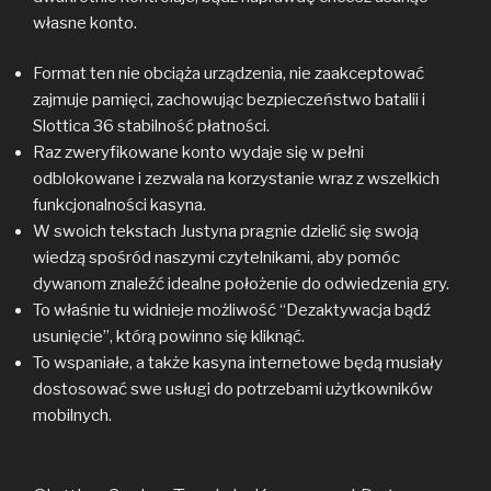
własne konto.
Format ten nie obciąża urządzenia, nie zaakceptować
zajmuje pamięci, zachowując bezpieczeństwo batalii i
Slottica 36 stabilność płatności.
Raz zweryfikowane konto wydaje się w pełni
odblokowane i zezwala na korzystanie wraz z wszelkich
funkcjonalności kasyna.
W swoich tekstach Justyna pragnie dzielić się swoją
wiedzą spośród naszymi czytelnikami, aby pomóc
dywanom znaleźć idealne położenie do odwiedzenia gry.
To właśnie tu widnieje możliwość “Dezaktywacja bądź
usunięcie”, którą powinno się kliknąć.
To wspaniałe, a także kasyna internetowe będą musiały
dostosować swe usługi do potrzebami użytkowników
mobilnych.