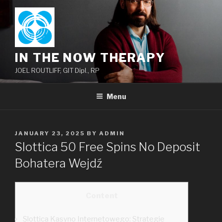
Skip
to
content
IN THE NOW THERAPY
JOEL ROUTLIFF, GIT Dipl., RP
Menu
POSTED
JANUARY 23, 2025
BY
ADMIN
ON
Slottica 50 Free Spins No Deposit
Bohatera Wejdź
Content
Slottica Kasyno Internetowego: Strategie