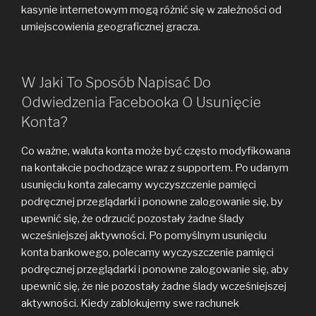
kasynie internetowym mogą różnić się w zależności od
umiejscowienia geograficznej gracza.
W Jaki To Sposób Napisać Do
Odwiedzenia Facebooka O Usunięcie
Konta?
Co ważne, waluta konta może być często modyfikowana
na kontakcie pochodzące wraz z supportem. Po udanym
usunięciu konta zalecamy wyczyszczenie pamięci
podręcznej przeglądarki i ponowne zalogowanie się, by
upewnić się, że odrzucić pozostały żadne ślady
wcześniejszej aktywności. Po pomyślnym usunięciu
konta bankowego, polecamy wyczyszczenie pamięci
podręcznej przeglądarki i ponowne zalogowanie się, aby
upewnić się, że nie pozostały żadne ślady wcześniejszej
aktywności. Kiedy zablokujemy swe rachunek