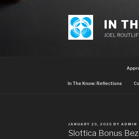
Skip
to
content
IN T
JOEL ROUTLIFF,
Appr
In The Know: Reflections
Co
POSTED
JANUARY 23, 2025
BY
ADMIN
ON
Slottica Bonus Be