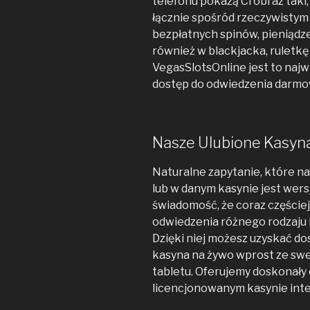
telefonu pokażą Ci obraz taki,
łącznie spośród rzeczywistym
bezpłatnych spinów, pieniądz
również w blackjacka, ruletkę
VegasSlotsOnline jest to najw
dostęp do odwiedzenia darmo
Nasze Ulubione Kasyn
Naturalne zapytanie, które na
lub w danym kasynie jest wers
świadomość, że coraz częście
odwiedzenia różnego rodzaju
Dzięki niej możesz uzyskać do
kasyna na żywo wprost ze sw
tabletu. Oferujemy doskonały
licencjonowanym kasynie int