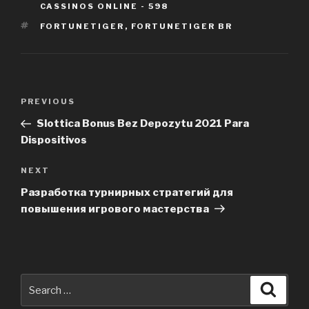
CASSINOS ONLINE - 598
TAGS
FORTUNETIGER
,
FORTUNETIGER BR
Post
PREVIOUS
Previous
navigation
Post
Slottica Bonus Bez Depozytu 2021 Para
Dispositivos
NEXT
Next
Post
Разработка турнирных стратегий для
повышения игрового мастерства
Search
Searc
for: