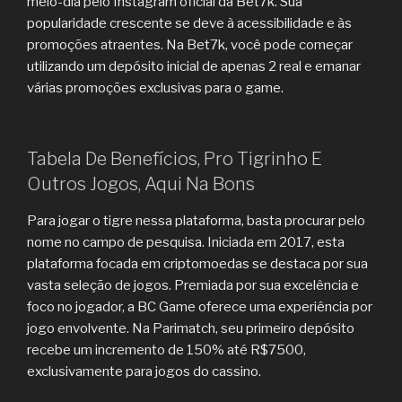
meio-dia pelo Instagram oficial da Bet7k. Sua
popularidade crescente se deve à acessibilidade e às
promoções atraentes. Na Bet7k, você pode começar
utilizando um depósito inicial de apenas 2 real e emanar
várias promoções exclusivas para o game.
Tabela De Benefícios, Pro Tigrinho E
Outros Jogos, Aqui Na Bons
Para jogar o tigre nessa plataforma, basta procurar pelo
nome no campo de pesquisa. Iniciada em 2017, esta
plataforma focada em criptomoedas se destaca por sua
vasta seleção de jogos. Premiada por sua excelência e
foco no jogador, a BC Game oferece uma experiência por
jogo envolvente. Na Parimatch, seu primeiro depósito
recebe um incremento de 150% até R$7500,
exclusivamente para jogos do cassino.