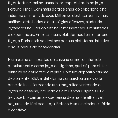
tiger-fortune-online. usando. br, especializado no jogo
Fortune Tiger. Com mais do três anos do experiência na
indústria de jogos do azar, Mílton se destaca por as suas
análises detalhadas e estratégias eficazes, ajudando
jogadores no País do futebol a melhorar seus resultados
e experiências. Entre as quais plataformas tem o fortune
tiger, a Parimatch se destaca por sua plataforma intuitiva
e seus bônus de boas-vindas.
É um game de apostas de cassino online, conhecido
popularmente como jogo do tigrinho, qual dá para obter
dinheiro de estilo fácil e rápida. Com um depósito mínimo
de somente R$2, a plataforma conquistou uma vasta
base de fãs, oferecendo uma magnífico variedade de
jogos de cassino, incluindo os exclusivos Originais F12.
Se você buscan uma experiência de jogo de alto nível,
segura e de fácil acesso, a Betano é uma selecione sólida
e confiável.