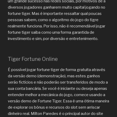
um grande sucesso nas redes sociais, por motivos de a
diversos jogadores ganharem muito capital jogando no
fortune tiger. Mas é importante ressaltar qual poucas
pessoas sabem, como o algoritmo do jogo do tigre
realmente funciona. Por isso, não é recomendável jogar
fortune tiger saiba como uma forma garantida de
investimento e sim, por diversão e entretenimento.
Tiger Fortune Online
É possível jogar fortune tiger de forma gratuita através
da versão demo (demonstração), mas estes ganhos
serão fictícios e não poderão ser transferidos de modo a
sua conta bancária. Se você é iniciante ou deseja apenas
entender melhor a mecânica do jogo, comece usando a
versão demo de Fortune Tiger. Essa é uma ótima maneira
de explorar os bônus e recursos do slot sem arriscar
dinheiro real. Mílton Paredes é o principal autor do site