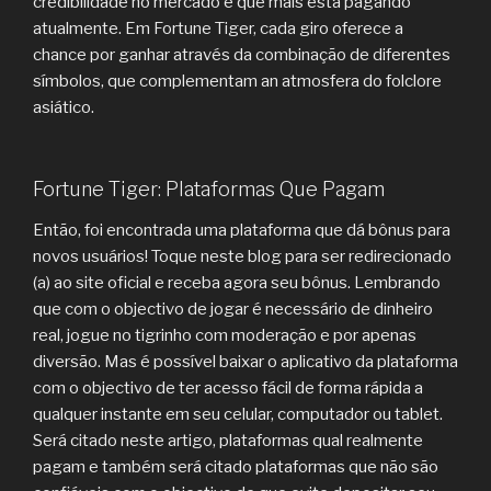
credibilidade no mercado e que mais está pagando
atualmente. Em Fortune Tiger, cada giro oferece a
chance por ganhar através da combinação de diferentes
símbolos, que complementam an atmosfera do folclore
asiático.
Fortune Tiger: Plataformas Que Pagam
Então, foi encontrada uma plataforma que dá bônus para
novos usuários! Toque neste blog para ser redirecionado
(a) ao site oficial e receba agora seu bônus. Lembrando
que com o objectivo de jogar é necessário de dinheiro
real, jogue no tigrinho com moderação e por apenas
diversão. Mas é possível baixar o aplicativo da plataforma
com o objectivo de ter acesso fácil de forma rápida a
qualquer instante em seu celular, computador ou tablet.
Será citado neste artigo, plataformas qual realmente
pagam e também será citado plataformas que não são