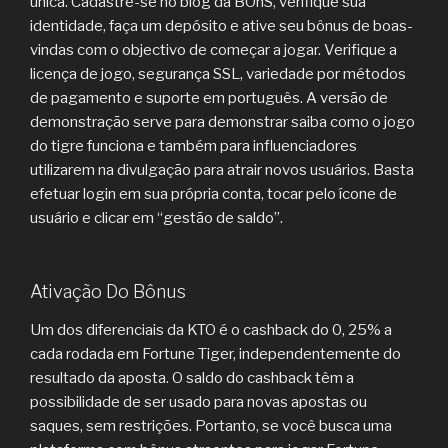
única. Cadastre-se no blog da BOnS, verifique sua
identidade, faça um depósito e ative seu bônus de boas-
vindas com o objectivo de começar a jogar. Verifique a
licença de jogo, segurança SSL, variedade por métodos
de pagamento e suporte em português. A versão de
demonstração serve para demonstrar saiba como o jogo
do tigre funciona e também para influenciadores
utilizarem na divulgação para atrair novos usuários. Basta
efetuar login em sua própria conta, tocar pelo ícone de
usuário e clicar em “gestão de saldo”.
Ativação Do Bônus
Um dos diferenciais da KTO é o cashback do 0, 25% a
cada rodada em Fortune Tiger, independentemente do
resultado da aposta. O saldo do cashback têm a
possibilidade de ser usado para novas apostas ou
saques, sem restrições. Portanto, se você busca uma