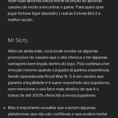
fazer suas apostas basta entrar na seção do apostas
cassino de modo a encontrar o game. Para quem quer
jogar fortune tiger depósito 1 real an Estrela Bet é a
melhor opção..
Mr Sloty
Além do ainda mais, você pode revelar-se algumas
promoções do cassino que o site oferece e ter algumas
vantagens bem legais dentro do jogo. Pois continua a ter
emoção mesmo quando o jogador já ganhou experiência.
Sendo operada pela Royal Way N. V, é um cassino que
garante a legalidade e é super respeitado dos jogadores,
sem mencionar o seu fator mais atrativo de que é o
bônus de até 300% oferecido a novos jogadores.
Mas é importante ressaltar que existem algumas
plataformas que não são confiáveis e que podem tentar