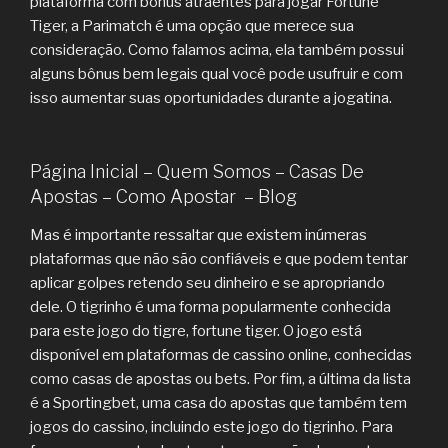
plataforma com bônus atraentes para jogar Fortune
Tiger, a Parimatch é uma opção que merece sua
consideração. Como falamos acima, ela também possui
alguns bônus bem legais qual você pode usufruir e com
isso aumentar suas oportunidades durante a jogatina.
Página Inicial – Quem Somos – Casas De
Apostas – Como Apostar – Blog
Mas é importante ressaltar que existem inúmeras
plataformas que não são confiáveis e que podem tentar
aplicar golpes retendo seu dinheiro e se apropriando
dele. O tigrinho é uma forma popularmente conhecida
para este jogo do tigre, fortune tiger. O jogo está
disponível em plataformas de cassino online, conhecidas
como casas de apostas ou bets. Por fim, a última da lista
é a Sportingbet, uma casa do apostas que também tem
jogos do cassino, incluindo este jogo do tigrinho. Para