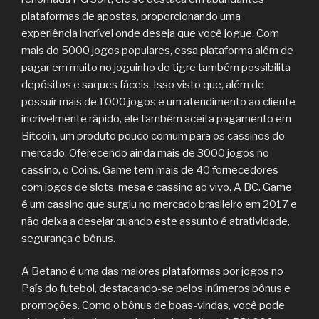
plataformas de apostas, proporcionando uma
experiência incrível onde deseja que você jogue. Com
mais do 5000 jogos populares, essa plataforma além de
pagar em muito no joguinho do tigre também possibilita
depósitos e saques fáceis. Isso visto que, além de
possuir mais de 1000 jogos e um atendimento ao cliente
incrivelmente rápido, ele também aceita pagamento em
Bitcoin, um produto pouco comum para os cassinos do
mercado. Oferecendo ainda mais de 3000 jogos no
cassino, o Coins. Game tem mais de 40 fornecedores
com jogos de slots, mesa e cassino ao vivo. A BC. Game
é um cassino que surgiu no mercado brasileiro em 2017 e
não deixa a desejar quando este assunto é atratividade,
segurança e bônus.
A Betano é uma das maiores plataformas por jogos no
País do futebol, destacando-se pelos inúmeros bônus e
promoções. Como o bônus de boas-vindas, você pode