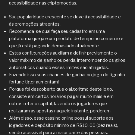
acessibilidade nas criptomoedas.
Sua popularidade crescente se deve à acessibilidade e
às promoções atraentes.
Recomenda-se qual faça seu cadastro em uma
plataforma que já é um produto de tempo no comércio e
que já está pagando demasiado atualmente.
Estas configurações auxiliam a definir previamente o
valor máximo de ganho ou perda, interrompendo os giros
automáticos quando esses limites são atingidos.
Fazendo isso suas chances de ganhar no jogo do tigrinho
fortune tiger aumentam!
Porque foi descoberto que o algoritmo deste jogo,
consiste em certos horários pagar muito mais e em
outros reter o capital, fazendo os jogadores que
realizaram as apostas naquele instante, perderem.
Além disso, esse cassino online possui suporte aos
jogadores e depósito mínimo de R$10, 00 (dez reais),
sendo acessível para a maior parte das pessoas.