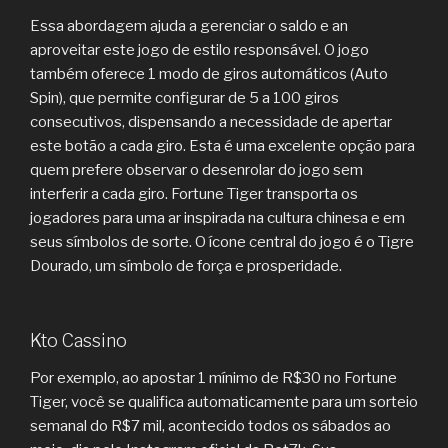
Essa abordagem ajuda a gerenciar o saldo e an
aproveitar este jogo de estilo responsável. O jogo
também oferece 1 modo de giros automáticos (Auto
Spin), que permite configurar de 5 a 100 giros
consecutivos, dispensando a necessidade de apertar
este botão a cada giro. Esta é uma excelente opção para
quem prefere observar o desenrolar do jogo sem
interferir a cada giro. Fortune Tiger transporta os
jogadores para uma ar inspirada na cultura chinesa e em
seus símbolos de sorte. O ícone central do jogo é o Tigre
Dourado, um símbolo de força e prosperidade.
Kto Cassino
Por exemplo, ao apostar 1 mínimo de R$30 no Fortune
Tiger, você se qualifica automaticamente para um sorteio
semanal do R$7 mil, acontecido todos os sábados ao