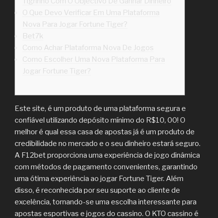
Tigrinho Com O Objectivo De Ganhar Dinheiro
O Que Devo Verificar Em Uma Plataforma
Nova Para Jogar Fortune Tiger?
Bet7k
Como Achar Plataforma Nova De Jogos
Como Escolher Uma Nova Plataforma Para
Jogar Fortune Tiger?
Este site, é um produto de uma plataforma segura e
confiável utilizando depósito mínimo do R$10, 00! O
melhor é qual essa casa de apostas já é um produto de
credibilidade no mercado e o seu dinheiro estará seguro.
A F12bet proporciona uma experiência de jogo dinâmica
com métodos de pagamento convenientes, garantindo
uma ótima experiência ao jogar Fortune Tiger. Além
disso, é reconhecida por seu suporte ao cliente de
excelência, tornando-se uma escolha interessante para
apostas esportivas e jogos do cassino. O KTO cassino é