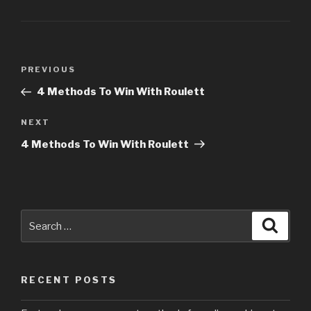
Post
PREVIOUS
Previous
navigation
Post
4 Methods To Win With Roulett
NEXT
Next
Post
4 Methods To Win With Roulett
Search
Searc
for:
RECENT POSTS