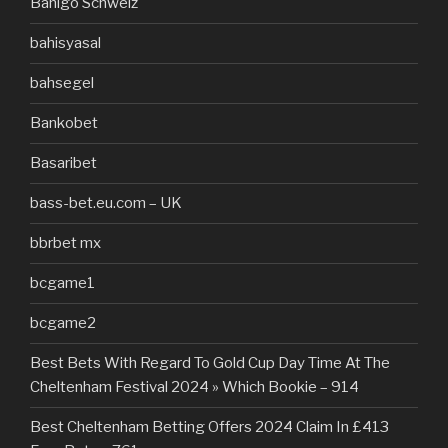
Bahigo Schweiz
bahisyasal
bahsegel
Bankobet
Basaribet
bass-bet.eu.com – UK
bbrbet mx
bcgame1
bcgame2
Best Bets With Regard To Gold Cup Day Time At The
Cheltenham Festival 2024 » Which Bookie – 914
Best Cheltenham Betting Offers 2024 Claim In £413