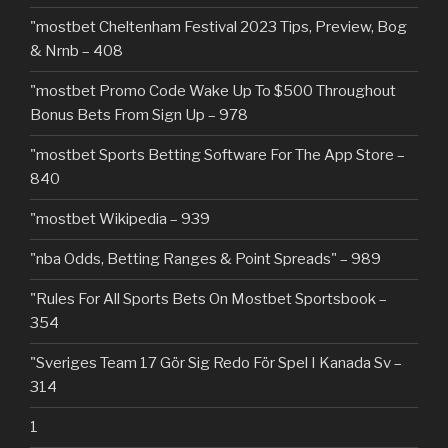
"mostbet Cheltenham Festival 2023 Tips, Preview, Bog
& Nrnb – 408
"mostbet Promo Code Wake Up To $500 Throughout
Bonus Bets From Sign Up – 978
"‎mostbet Sports Betting Software For The App Store –
840
"mostbet Wikipedia – 939
"nba Odds, Betting Ranges & Point Spreads" – 989
"Rules For All Sports Bets On Mostbet Sportsbook –
354
"Sveriges Team 17 Gör Sig Redo För Spel I Kanada Sv –
314
1