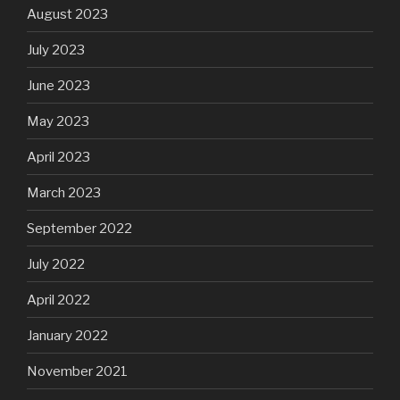
August 2023
July 2023
June 2023
May 2023
April 2023
March 2023
September 2022
July 2022
April 2022
January 2022
November 2021