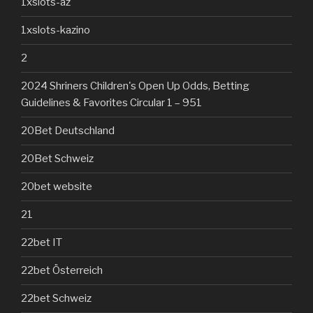
1xslots-az
1xslots-kazino
2
2024 Shriners Children's Open Up Odds, Betting
Guidelines & Favorites Circular 1 – 951
20Bet Deutschland
20Bet Schweiz
20bet website
21
22bet IT
22bet Österreich
22bet Schweiz