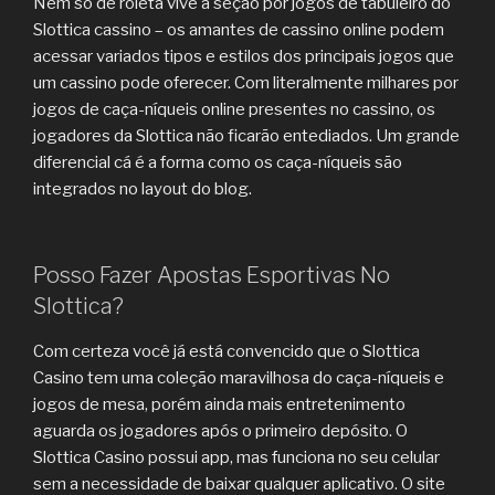
Nem só de roleta vive a seção por jogos de tabuleiro do
Slottica cassino – os amantes de cassino online podem
acessar variados tipos e estilos dos principais jogos que
um cassino pode oferecer. Com literalmente milhares por
jogos de caça-níqueis online presentes no cassino, os
jogadores da Slottica não ficarão entediados. Um grande
diferencial cá é a forma como os caça-níqueis são
integrados no layout do blog.
Posso Fazer Apostas Esportivas No
Slottica?
Com certeza você já está convencido que o Slottica
Casino tem uma coleção maravilhosa do caça-níqueis e
jogos de mesa, porém ainda mais entretenimento
aguarda os jogadores após o primeiro depósito. O
Slottica Casino possui app, mas funciona no seu celular
sem a necessidade de baixar qualquer aplicativo. O site