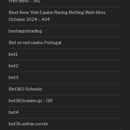
Free Bets – 761
Best New York Equine Racing Betting Web Sites
October 2024 – 434
bestappstrading
Bet on red casino Portugal
bet1
bet2
bet3
Bet365 Schweiz
bet365casino.gr – GR
bet4
bet7k-entrar.com.br