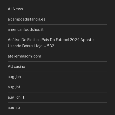
AI News
alcampoadistancia.es
americanfoodshop.it
Análise Do Slottica País Do Futebol 2024 Aposte
Usando Bônus Hoje! – 532
ateliermasomi.com
AU casino
aug_bh
aug_bt
aug_ch_1
aug_rb