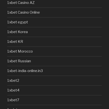
1xbet Casino AZ
1xbet Casino Online
1xbet egypt
1xbet Korea
1xbet KR
1xbet Morocco
1xbet Russian
1xbet-india-online.in3
1xbet2
1xbet4
1xbet7