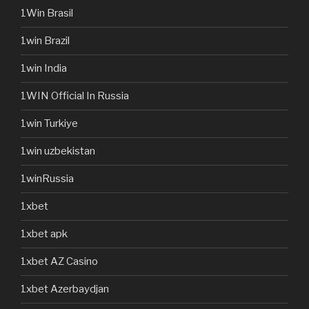
1Win Brasil
1win Brazil
1win India
1WIN Official In Russia
1win Turkiye
1win uzbekistan
1winRussia
1xbet
1xbet apk
1xbet AZ Casino
1xbet Azerbaydjan