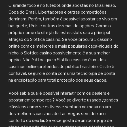
O grande foco é no futebol, onde apostas no Brasileirão,
Copa do Brasil, Libertadores e outras competições
dominam. Porém, também é possível apostar ao vivo em
basquete, tênis e outras dezenas de opções. Como o
próprio nome do site já diz, estes slots são a principal
atração do Slottica cassino. Se você procura 1 cassino
online com os melhores e mais populares caça-níqueis do
nicho, o Slottica casino possivelmente é a sua melhor
opção. Não é à toa que o Slottica cassino é um dos
cassinos online preferidos do público brasileiro. O site é
confiável, seguro e conta com uma tecnologia de ponta
na encriptação para total proteção dos seus dados.
Você sabia qual é possível interagir com os dealers e
apostar em tempo real? Você se diverte usando grandes
clássicos como se estivesse sentado na mesa do um
dos melhores cassinos de Las Vegas sem deixar o
conforto do seu lar. Se você gosta de um bom jogo de