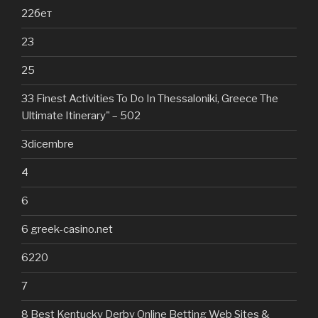
22бет
23
25
33 Finest Activities To Do In Thessaloniki, Greece The
Ultimate Itinerary" – 502
3dicembre
4
6
6 greek-casino.net
6220
7
8 Best Kentucky Derby Online Betting Web Sites &