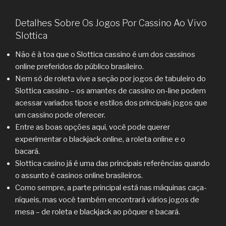
Detalhes Sobre Os Jogos Por Cassino Ao Vivo
Slottica
Não é à toa que o Slottica cassino é um dos cassinos
online preferidos do público brasileiro.
Nem só de roleta vive a seção por jogos de tabuleiro do
Slottica cassino – os amantes de cassino on-line podem
acessar variados tipos e estilos dos principais jogos que
um cassino pode oferecer.
Entre as boas opções aqui, você pode querer
experimentar o blackjack online, a roleta online e o
bacará.
Slottica casino já é uma das principais referências quando
o assunto é casinos online brasileiros.
Como sempre, a parte principal está nas máquinas caça-
níqueis, mas você também encontrará vários jogos de
mesa – de roleta e blackjack ao pôquer e bacará.