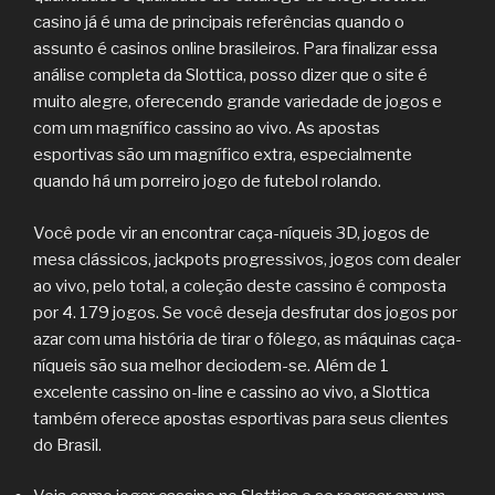
casino já é uma de principais referências quando o
assunto é casinos online brasileiros. Para finalizar essa
análise completa da Slottica, posso dizer que o site é
muito alegre, oferecendo grande variedade de jogos e
com um magnífico cassino ao vivo. As apostas
esportivas são um magnífico extra, especialmente
quando há um porreiro jogo de futebol rolando.
Você pode vir an encontrar caça-níqueis 3D, jogos de
mesa clássicos, jackpots progressivos, jogos com dealer
ao vivo, pelo total, a coleção deste cassino é composta
por 4. 179 jogos. Se você deseja desfrutar dos jogos por
azar com uma história de tirar o fôlego, as máquinas caça-
níqueis são sua melhor deciodem-se. Além de 1
excelente cassino on-line e cassino ao vivo, a Slottica
também oferece apostas esportivas para seus clientes
do Brasil.