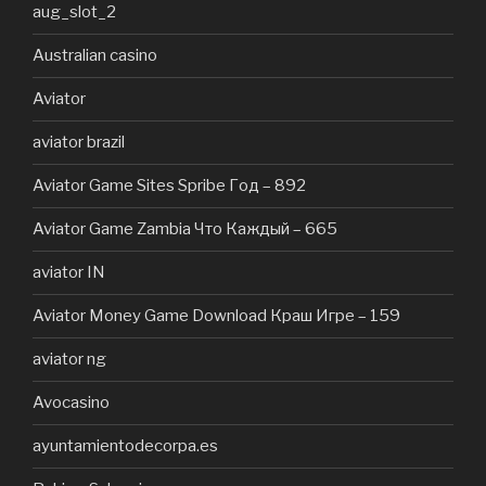
aug_slot_2
Australian casino
Aviator
aviator brazil
Aviator Game Sites Spribe Год – 892
Aviator Game Zambia Что Каждый – 665
aviator IN
Aviator Money Game Download Краш Игре – 159
aviator ng
Avocasino
ayuntamientodecorpa.es