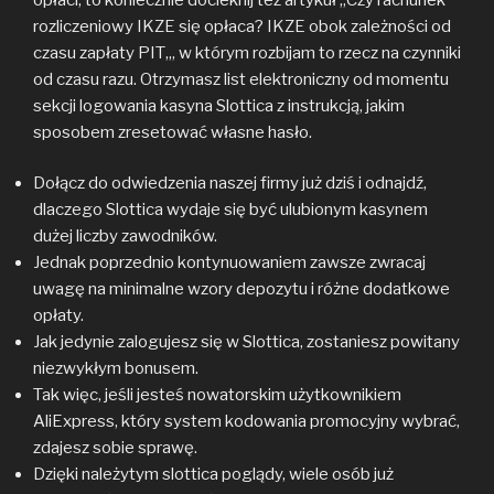
rozliczeniowy IKZE się opłaca? IKZE obok zależności od
czasu zapłaty PIT„, w którym rozbijam to rzecz na czynniki
od czasu razu. Otrzymasz list elektroniczny od momentu
sekcji logowania kasyna Slottica z instrukcją, jakim
sposobem zresetować własne hasło.
Dołącz do odwiedzenia naszej firmy już dziś i odnajdź,
dlaczego Slottica wydaje się być ulubionym kasynem
dużej liczby zawodników.
Jednak poprzednio kontynuowaniem zawsze zwracaj
uwagę na minimalne wzory depozytu i różne dodatkowe
opłaty.
Jak jedynie zalogujesz się w Slottica, zostaniesz powitany
niezwykłym bonusem.
Tak więc, jeśli jesteś nowatorskim użytkownikiem
AliExpress, który system kodowania promocyjny wybrać,
zdajesz sobie sprawę.
Dzięki należytym slottica poglądy, wiele osób już