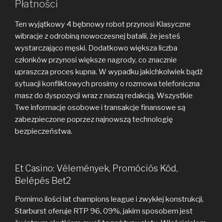
Płatności
Ten wyjątkowy 4 bębnowy robot przynosi Klasyczne
wibracje z odrobiną nowoczesnej batalii, że jesteś
wystarczająco męski. Dodatkowo większa liczba
członków przynosi większe nagrody, co znacznie
upraszcza proces kupna. W wypadku jakichkolwiek bądź
sytuacji konfliktowych prosimy o rozmowa telefoniczna
masz do dyspozycji wraz z naszą redakcją. Wszystkie
Twe informacje osobowe i transakcje finansowe są
zabezpieczone poprzez najnowszą technologię
bezpieczeństwa.
Et Casino: Vélemények, Promóciós Kód,
Belépés Bet2
Pomimo ilości lat champions league i zwykłej konstrukcji,
Starburst oferuje RTP 96, 09%, jakim sposobem jest