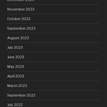
November 2023
October 2023
September 2023
August 2023
July 2023
June 2023
May 2023
April 2023
March 2023
September 2022
July 2022