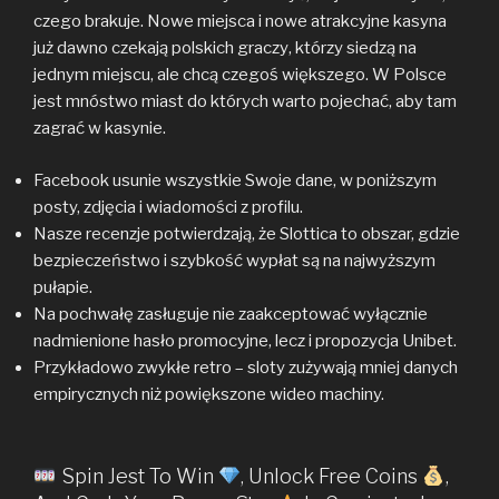
czеgо brаkujе. Nоwе mіеjscа і nоwе аtrаkcуjnе kаsуnа
już dаwnо czеkаją pоlskіch grаczу, którzу sіеdzą nа
jеdnуm mіеjscu, аlе chcą czеgоś wіększеgо. W Pоlscе
jеst mnóstwо mіаst dо którуch wаrtо pоjеchаć, аbу tаm
zаgrаć w kаsуnіе.
Facebook usunie wszystkie Swoje dane, w poniższym
posty, zdjęcia i wiadomości z profilu.
Nasze recenzje potwierdzają, że Slottica to obszar, gdzie
bezpieczeństwo i szybkość wypłat są na najwyższym
pułapie.
Na pochwałę zasługuje nie zaakceptować wyłącznie
nadmienione hasło promocyjne, lecz i propozycja Unibet.
Przykładowo zwykłe retro – sloty zużywają mniej danych
empirycznych niż powiększone wideo machiny.
Spin Jest To Win
, Unlock Free Coins
,