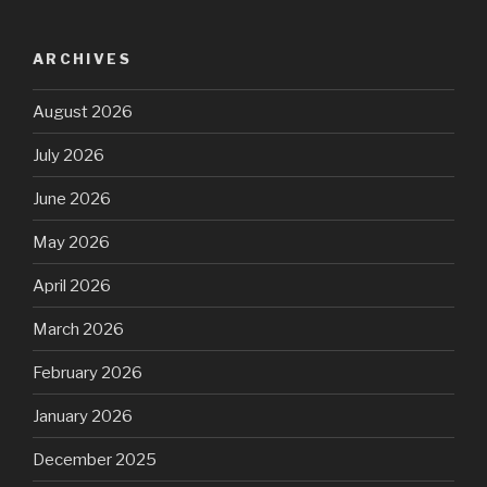
ARCHIVES
August 2026
July 2026
June 2026
May 2026
April 2026
March 2026
February 2026
January 2026
December 2025