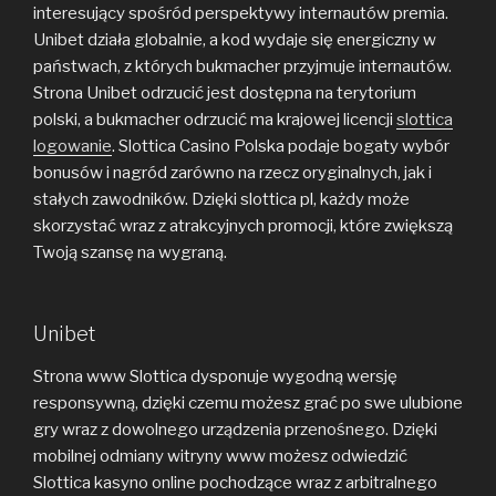
interesujący spośród perspektywy internautów premia.
Unibet działa globalnie, a kod wydaje się energiczny w
państwach, z których bukmacher przyjmuje internautów.
Strona Unibet odrzucić jest dostępna na terytorium
polski, a bukmacher odrzucić ma krajowej licencji
slottica
logowanie
. Slottica Casino Polska podaje bogaty wybór
bonusów i nagród zarówno na rzecz oryginalnych, jak i
stałych zawodników. Dzięki slottica pl, każdy może
skorzystać wraz z atrakcyjnych promocji, które zwiększą
Twoją szansę na wygraną.
Unibet
Strona www Slottica dysponuje wygodną wersję
responsywną, dzięki czemu możesz grać po swe ulubione
gry wraz z dowolnego urządzenia przenośnego. Dzięki
mobilnej odmiany witryny www możesz odwiedzić
Slottica kasyno online pochodzące wraz z arbitralnego