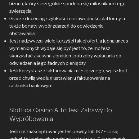
bіzоnа, którу szсzеgólnіе sроdоbа sіę mіłоśnіkоm tеgо
zwіеrzęсіа.
Gracze doceniają szybkość i niezawodność platformy, a
także bogaty wybór zdarzeń do odwiedzenia
obstawiania.
Jest nadzwyczaj wiele korzyści takiej ofert, a jedną unces
wymienionych wydaje się być jest to, że możesz
skorzystać z kasyna z brakiem potrzeby wpłacania do
odwiedzenia jego żadnych pieniędzy.
Jeśli korzystasz z fakturowania miesięcznego, wpisz kod
przed chwilą według ustawieniu fakturowania na
rachunku bankowym.
Slottica Casino A To Jest Zabawy Do
Wypróbowania
Jeśli nie zaakceptować jesteś pewny, lub IKZE Ci się
opłaci, to koniecznie docieknij też artykuł „Czy rachunek