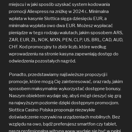
miejscu i w jaki sposób uzyskać system kodowania
promocji Aliexpress na zniżkę w 2024 r.. Minimalna
wpłata w kasynie Slottica sięga dziesięciu EUR, a
minimalna wypłata owo dwa EUR. Możesz wypłacać
pieniądze w tego rodzaju walutach, jakim sposobem ARS,
ZAR, EUR, ZŁ, NOK, MXN, PEN, CLP, US, BRL, CAD, AUD,
CHF. Kod promocyjny to zbiór liczb, które według
wprowadzeniu na stronie kasyna zapewniają dostęp do
odwiedzenia pozostałych nagród.
Ponadto, przedstawiamy najświeższe propozycji i
promocje, które mogą Cię zainteresować, oraz rady, jakim
sposobem maksymalnie wykorzystać dostępne bonusy.
Naszym obiektem wydaje się, abyś mógł cieszyć się grą
na najwyższym poziomie dzięki dostępnym promocjom.
Slottica Casino Polska proponuje niezwykłe
doświadczenie rozrywki na urządzeniach mobilnych. Bez
względu na owo, bądź preferujesz smartfon czy tablet,
nasza profesjonalna witryna www wydaje się być w pełni