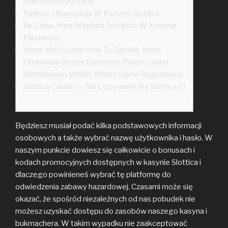
Bukmacherska 1xbe
Funkcje I Nawigacja W Kasynie Slottica
Ile Czasu Trwa Wypłata Środków W Kasynie
Playbison?
Ideas Mężczyzna How To Gamble Jacks
Otherwise Better Electronic Poker Casino
Slotsheaven Mobile Wideo Game Regulations
Slottica Casino — Tok Logowania Na Slottica Pl
Będziesz musiał podać kilka podstawowych informacji
osobowych a także wybrać nazwę użytkownika i hasło. W
naszym punkcie dowiesz się całkowicie o bonusach i
kodach promocyjnych dostępnych w kasynie Slottica i
dlaczego powinieneś wybrać tę platformę do
odwiedzenia zabawy hazardowej. Czasami może się
okazać, że spośród niezależnych od nas pobudek nie
możesz uzyskać dostępu do zasobów naszego kasyna i
bukmachera. W takim wypadku nie zaakceptować