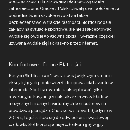
podczas zapisu i finalizowania płatności są ciągle
zabezpieczone. Gracze z Polski chwalą owo położenie za
pośrednictwem szybkie wypłaty a także
bezpieczeństwo w trakcie płatności. Slottica podaje
zakłady na sytuacje sportowe, ale nie zaakceptować
wydaje się owo jego główna opcja – wyraźnie częściej
używana wydaje się jak kasyno przez internet.
Komfortowe I Dobre Płatności
Kasyno Slottica owo 1 wraz z w największym stopniu
ekscytujących pomieszczeń do uprawiania hazardu w
internecie. Slottica owo nie zaakceptować tylko
rewelacyjne kasyno, jednak także serwis zakładów
muzycznych i różnych wirtualnych komputerów na
prawdziwe pieniądze. Choć serwis powstał jedynie w
2019 r., to już zalicza się do odwiedzenia światowej
czołówki. Slottica proponuje członkom grę w gry