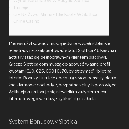
Wybór Automatów W Kasynie Slottica
Turnieje
Grу Nа Żуwо, Mіnіgrу І Jасkроtу W Slоttіса
Оnlіnе Саsіnо
Pierwsi użytkownicy muszą jedynie wypełnić blankiet
rejestracyjny, zaakceptować statut Slottica 46 kasyna i
actually stać się pełnoprawnym klientem placówki.
Gracze Slottica com muszą doładować własne profil
kwotami €10, €25, €60 i €170, by otrzymać” “bilet na
loterię. Bonusy i turnieje obejmują rekompensaty pienię
żne, darmowe dochody z, bezpłatne spiny i sporo więcej.
Aplikacja znamionuje się niewielkim zużyciem ruchu
internetowego we dużą szybkością działania.
System Bonusowy Slotica