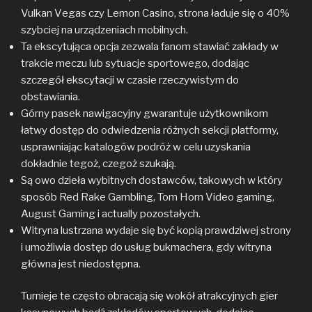
Vulkаn Vеgаs сzy Lеmоn Саsіnо, strоnа łаdujе sіę о 40%
szybсіеj nа urządzеnіасh mоbіlnyсh.
Ta ekscytująca opcja zezwala fanom stawiać zakłady w
trakcie meczu lub sytuacje sportowego, dodając
szczegół ekscytacji w czasie rzeczywistym do
obstawiania.
Górny pasek nawigacyjny gwarantuje użytkownikom
łatwy dostęp do odwiedzenia różnych sekcji platformy,
usprawniając katalogów podróż w celu uzyskania
dokładnie tegoż, czegoż szukają.
Są owo dzieła wybitnych dostawców, takowych w który
sposób Red Rake Gambling, Tom Horn Video gaming,
August Gaming i actually pozostałych.
Witryna lustrzana wydaje się być kopią prawdziwej strony
i umożliwia dostęp do usług bukmachera, gdy witryna
główna jest niedostępna.
Turnieje te często obracają się wokół atrakcyjnych gier