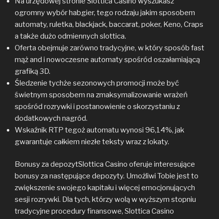
Na urzędowej stronie Slottica Casino wyszukasz
ogromny wybór habgier, tego rodzaju jakim sposobem
automaty, ruletka, blackjack, baccarat, poker, Keno, Craps
a także dużo odmiennych slottica.
Oferta obejmuje zarówno tradycyjne, w który sposób fast
mąż and i nowoczesne automaty spośród oszałamiającą
grafiką 3D.
Śledzenie tychże sezonowych promocji może być
świetnym sposobem na zmaksymalizowanie wrażeń
spośród rozrywki i postanowienie o skorzystaniu z
dodatkowych nagród.
Wskaźnik RTP tegoż automatu wynosi 96,14%, jak
gwarantuje całkiem niezłe teksty wraz z lokaty.
Bonusy za depozytSlottica Casino oferuje interesujące
bonusy za następujące depozyty. Umożliwi Tobie jest to
zwiększenie swojego kapitału i więcej emocjonujących
sesji rozrywki. Dla tych, którzy wolą w wyższym stopniu
tradycyjne procedury finansowe, Slottica Casino