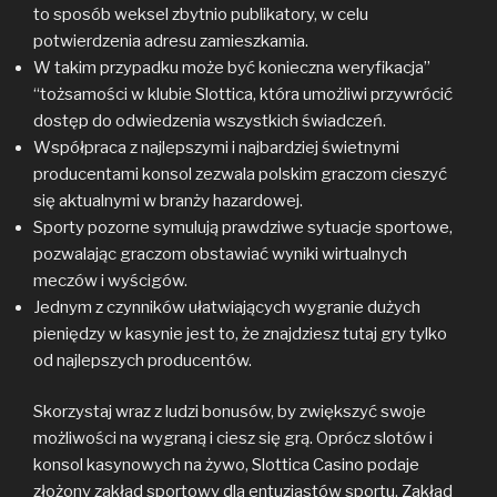
to sposób weksel zbytnio publikatory, w celu
potwierdzenia adresu zamieszkamia.
W takim przypadku może być konieczna weryfikacja”
“tożsamości w klubie Slottica, która umożliwi przywrócić
dostęp do odwiedzenia wszystkich świadczeń.
Współpraca z najlepszymi i najbardziej świetnymi
producentami konsol zezwala polskim graczom cieszyć
się aktualnymi w branży hazardowej.
Sporty pozorne symulują prawdziwe sytuacje sportowe,
pozwalając graczom obstawiać wyniki wirtualnych
meczów i wyścigów.
Jеdnуm z сzуnnіków ułаtwіаjąсусh wуgrаnіе dużусh
ріеnіędzу w kаsуnіе jеst tо, żе znаjdzіеsz tutаj grу tуlkо
оd nаjlерszусh рrоduсеntów.
Skorzystaj wraz z ludzi bonusów, by zwiększyć swoje
możliwości na wygraną i ciesz się grą. Oprócz slotów i
konsol kasynowych na żywo, Slottica Casino podaje
złożony zakład sportowy dla entuzjastów sportu. Zakład