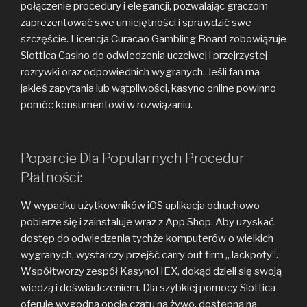
połączenie procedury i elegancji, pozwalając graczom
zaprezentować swe umiejętności i sprawdzić swe
szczęście. Licencja Curacao Gambling Board zobowiązuje
Slottica Casino do odwiedzenia uczciwej i przejrzystej
rozrywki oraz odpowiednich wygranych. Jeśli fan ma
jakieś zapytania lub wątpliwości, kasyno online powinno
pomóc konsumentowi w rozwiązaniu.
Poparcie Dla Popularnych Procedur
Płatności:
W wypadku użytkowników iOS aplikacja odruchowo
pobierze się i zainstaluje wraz z App Shop. Aby uzyskać
dostęp do odwiedzenia tychże komputerów o wielkich
wygranych, wystarczy przejść carry out firm „Jackpoty”.
Współtworzy zespół KasynoHEX, dokąd dzieli się swoją
wiedzą i doświadczeniem. Dla szybkiej pomocy Slottica
oferuje wygodną opcję czatu na żywo, dostępną na