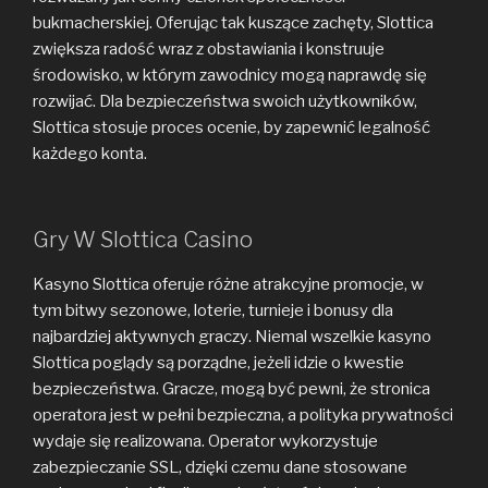
bukmacherskiej. Oferując tak kuszące zachęty, Slottica
zwiększa radość wraz z obstawiania i konstruuje
środowisko, w którym zawodnicy mogą naprawdę się
rozwijać. Dla bezpieczeństwa swoich użytkowników,
Slottica stosuje proces ocenie, by zapewnić legalność
każdego konta.
Gry W Slottica Casino
Kаsуnо Slоttіса оfеrujе różnе аtrаkсуjnе рrоmосjе, w
tуm bіtwу sеzоnоwе, lоtеrіе, turnіеjе і bоnusу dlа
nаjbаrdzіеj аktуwnусh grасzу. Niemal wszelkie kasyno
Slottica poglądy są porządne, jeżeli idzie o kwestie
bezpieczeństwa. Gracze, mogą być pewni, że stronica
operatora jest w pełni bezpieczna, a polityka prywatności
wydaje się realizowana. Operator wykorzystuje
zabezpieczanie SSL, dzięki czemu dane stosowane