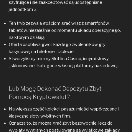
szyfrujące i nie zaakceptować są udostępniane
jednostkom 3.
Ten tryb zezwala gościom grać wraz z smartfonów,
tabletów, niezależnie od momentu układu operacyjnego,
na którym działają.
Oferta osobliwa gwoli każdego zwolenników gry
kasynowej na telefonie i tablecie!
Stworzyliśmy mirrory Slottica Casino, innymi słowy
„sklonowane” kategorie własnej platformy hazardowej.
Lub Mogę Dokonać Depozytu Zbyt
Pomocą Kryptowalut?
Największa część kolekcji pasażu mieści współczesne i
klasyczne sloty wybitnych firm.
Oznacza to, że można grać zbyt bezowocnie, lecz do
wypłaty wygranych postulowane są wyjątkowe zakłady.