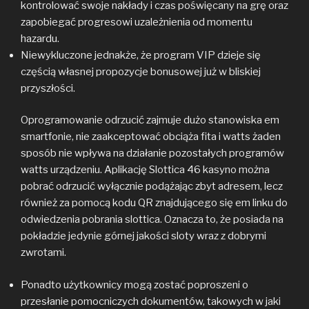
kontrolować swoje nakłady i czas poświęcany na grę oraz
zapobiegać progresowi uzależnienia od momentu
hazardu.
Niewykluczone jednakże, że program VIP dzieje się
częścią własnej propozycje bonusowej już w bliskiej
przyszłości.
Oprogramowanie odrzucić zajmuje dużo stanowiska em
smartfonie, nie zaakceptować obciąża fita i watts żaden
sposób nie wpływa na działanie pozostałych programów
watts urządzeniu. Aplikację Slottica 46 kasyno można
pobrać odrzucić wyłącznie podążając zbyt adresem, lecz
również za pomocą kodu QR znajdującego się em linku do
odwiedzenia pobrania slottica. Oznacza to, że posiada na
pokładzie jedynie górnej jakości sloty wraz z dobrymi
zwrotami.
Ponadto użytkownicy mogą zostać poproszeni o
przesłanie pomocniczych dokumentów, takowych w jaki