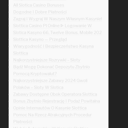
All Slotica Casino Bonuses
Dogodne I Dobre Płatności
Zagraj I Wygraj W Naszym Własnym Kasynie!
Slottica Casino Pl Online ᐈ Logowanie W
Slotica Kasyno 66, Twelve Bonus, Mobile 202
Slottica Kasyno — Przegląd
Wiarygodność I Bezpieczeństwo Kasyna
Slottica
Najkorzystniejsze Rozrywki – Sloty
Bądź Mogę Dokonać Depozytu Zbytnio
Pomocą Kryptowalut?
Najkorzystniejsze Zabawy 2024 Gwoli
Polaków – Sloty W Slotica
Zabawy Dostępne Obok Operatora Slottica
Bonus Zbytnio Rejestrację I Podaż Powitalna
Opinie Internautów O Kasynie Slottica
Pomoc Na Rzecz Atrakcyjnych Procedur
Płatności: