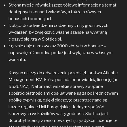
Strona mieści również szczegółowe informacje na temat
dostępnych konsol i zakładów, a także o różnych
bonusach i promocjach.
Dołącz do odwiedzenia codziennych i tygodniowych
wydarzeń, by zwiększyć własne szanse na wygraną i
cieszyć się grą w Slottica pl.
Łącznie daje nam owo aż 7000 złotych w bonusie –
naprawdę różnorodna podaż jest wyłączna w własnym
wariantu.
Kasyno należy do odwiedzenia przedsiębiorstwa Atlantic
Management B.V., która posiada odpowiednią licencję (nr
5536/JAZ). Natomiast wszelkie sprawy związane
spośród płatnościami obsługiwane są za pośrednictwem
spółkę cypryjską, dzięki dlaczego przestrzegane są
każde regulace Unii Europejskiej. Jednym spośród
kluczowych wskaźników wiarygodności Slottica jest
dobrobyt licencji z renomowanych jurysdykcji. Licencje te