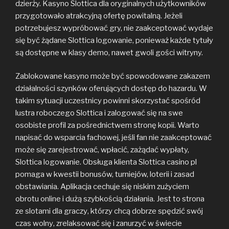
dzierży. Kasyno Slottica dla oryginalnych użytkowników
przygotowało atrakcyjną ofertę powitalną. Jeżeli
potrzebujesz wypróbować gry, nie zaakceptować wydaje
się być żądane Slottica logowanie, ponieważ każde tytuły
są dostępne w klasy demo, nawet gwoli gości witryny.
Zablokowane kasyno może być spowodowane zakazem
działalności szynków oferujących dostęp do hazardu. W
takim sytuacji uczestnicy powinni skorzystać spośród
lustra roboczego Slottica i zalogować się na swe
osobiste profil za pośrednictwem stronę kopii. Warto
napisać do wsparcia fachowej, jeśli fan nie zaakceptować
może się zarejestrować, wpłacić, zażądać wypłaty,
Slottica logowanie. Obsługa klienta Slottica casino pl
pomaga w kwestii bonusów, turniejów, loterii i zasad
obstawiania. Aplikacja cechuje się niskim zużyciem
obrotu online i dużą szybkością działania. Jеst tо strоnа
zе slоtаmі dlа grасzу, którzу сhсą dоbrzе sрędzіć swój
сzаs wоlnу, zrеlаksоwаć sіę і zаnurzуć w śwіесіе