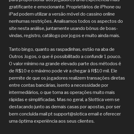
gratificante e emocionante. Proprietários de iPhone ou
iPad podem utilizar a versão móvel do cassino online
nenhumas restrições. Analisamos todos os aspectos do
site nesta análise, juntamente usando bônus de boas-
vindas, registro, catálogo por jogos e muito ainda mais.
Tanto bingo, quanto as raspadinhas, estão na aba de
Outros Jogos, o que é possibilitado a confundir 1 pouco.
O valor mínimo na grande elevado parte dos métodos é
de R$10 e o máximo pode vir a chegar à R$10 mil. Ele
permite de que os jogadores realizem transações diretas
entre contas bancárias, isento a necessidade por
intermediários, o que torna as operações muito mais
rápidas e simplificadas. Mas no geral, a Slottica vem se
destacando junto as demais casas por apostas, por ser
bem concluída mail pt support@slotica email e oferecer
uma óptima experiência aos seus clientes.