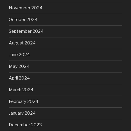
November 2024
October 2024
September 2024
August 2024
June 2024
May 2024
April 2024
March 2024
February 2024
January 2024
December 2023