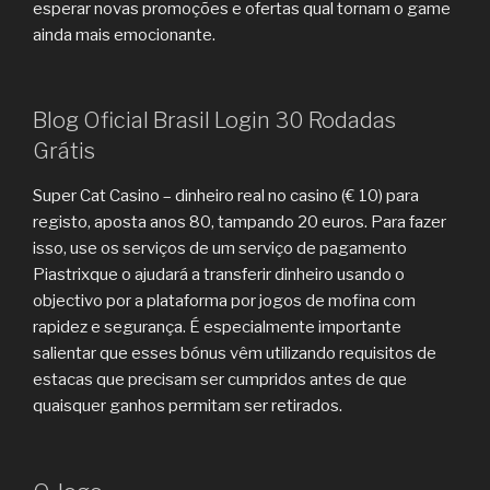
esperar novas promoções e ofertas qual tornam o game
ainda mais emocionante.
Blog Oficial Brasil Login 30 Rodadas
Grátis
Super Cat Casino – dinheiro real no casino (€ 10) para
registo, aposta anos 80, tampando 20 euros. Para fazer
isso, use os serviços de um serviço de pagamento
Piastrixque o ajudará a transferir dinheiro usando o
objectivo por a plataforma por jogos de mofina com
rapidez e segurança. É especialmente importante
salientar que esses bónus vêm utilizando requisitos de
estacas que precisam ser cumpridos antes de que
quaisquer ganhos permitam ser retirados.