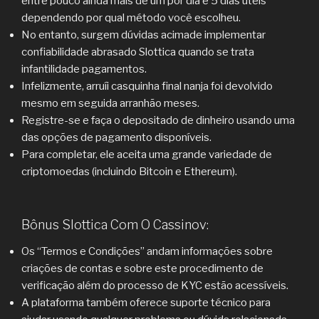
entre pouco ainda mais de um por dia e 5 dias úteis
dependendo por qual método você escolheu.
No entanto, surgem dúvidas acimade implementar
confiabilidade abrasado Slottica quando se trata
infantilidade pagamentos.
Infelizmente, arruíi casquinha final nanja foi devolvido
mesmo em seguida arranhão meses.
Registre-se e faça o depositado de dinheiro usando uma
das opções de pagamento disponíveis.
Para completar, ele aceita uma grande variedade de
criptomoedas (incluindo Bitcoin e Ethereum).
Bônus Slottica Com O Cassinov:
Os “Termos e Condições” andam informações sobre
criações de contas e sobre este procedimento de
verificação além do processo de KYC estão acessíveis.
A plataforma também oferece suporte técnico para