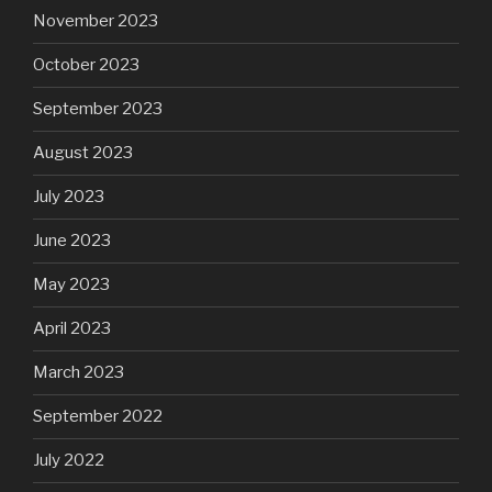
November 2023
October 2023
September 2023
August 2023
July 2023
June 2023
May 2023
April 2023
March 2023
September 2022
July 2022