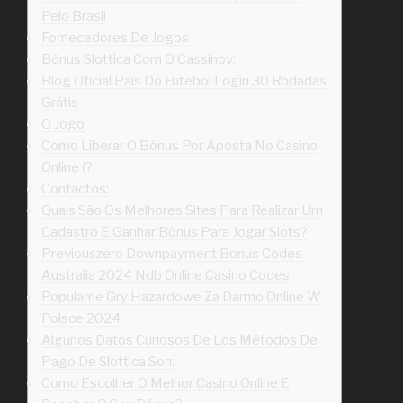
Pelo Brasil
Fornecedores De Jogos
Bônus Slottica Com O Cassinov:
Blog Oficial País Do Futebol Login 30 Rodadas
Grátis
O Jogo
Como Liberar O Bônus Por Aposta No Casino
Online (?
Contactos:
Quais São Os Melhores Sites Para Realizar Um
Cadastro E Ganhar Bônus Para Jogar Slots?
Previouszero Downpayment Bonus Codes
Australia 2024 Ndb Online Casino Codes
Popularne Gry Hazardowe Za Darmo Online W
Polsce 2024
Algunos Datos Curiosos De Los Métodos De
Pago De Slottica Son:
Como Escolher O Melhor Casino Online E