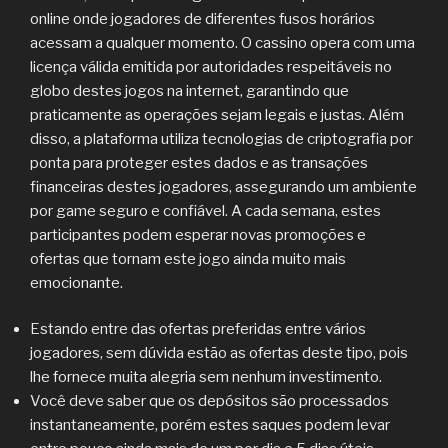
online onde jogadores de diferentes fusos horários
acessam a qualquer momento. O cassino opera com uma
licença válida emitida por autoridades respeitáveis no
globo destes jogos na internet, garantindo que
praticamente as operações sejam legais e justas. Além
disso, a plataforma utiliza tecnologias de criptografia por
ponta para proteger estes dados e as transações
financeiras destes jogadores, assegurando um ambiente
por game seguro e confiável. A cada semana, estes
participantes podem esperar novas promoções e
ofertas que tornam este jogo ainda muito mais
emocionante.
Estando entre das ofertas preferidas entre vários
jogadores, sem dúvida estão as ofertas deste tipo, pois
lhe fornece muita alegria sem nenhum investimento.
Você deve saber que os depósitos são processados
instantaneamente, porém estes saques podem levar