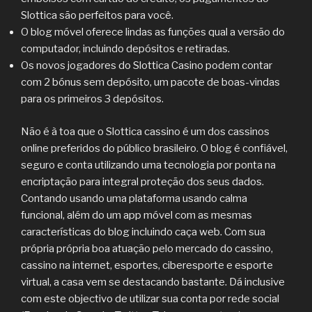
Slottica são perfeitos para você.
O blog móvel oferece lindas as funções qual a versão do
computador, incluindo depósitos e retiradas.
Os novos jogadores do Slottica Casino podem contar
com 2 bónus sem depósito, um pacote de boas-vindas
para os primeiros 3 depósitos.
Não é à toa que o Slottica cassino é um dos cassinos
online preferidos do público brasileiro. O blog é confiável,
seguro e conta utilizando uma tecnologia por ponta na
encriptação para integral proteção dos seus dados.
Contando usando uma plataforma usando calma
funcional, além do um app móvel com as mesmas
características do blog incluindo caça web. Com sua
própria própria boa atuação pelo mercado do cassino,
cassino na internet, esportes, ciberesporte e esporte
virtual, a casa vem se destacando bastante. Dá inclusive
com este objectivo de utilizar sua conta por rede social