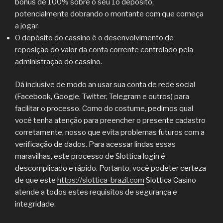
bónus de 100% sobre o seu 1o depósito,
potencialmente dobrando o montante com que começa
a jogar.
O depósito do cassino é o desenvolvimento de
reposição do valor da conta corrente controlado pela
administração do cassino.
Dá inclusive de modo an usar sua conta de rede social
(Facebook, Google, Twitter, Telegram e outros) para
facilitar o processo. Como do costume, pedimos qual
você tenha atenção para preencher o presente cadastro
corretamente, nosso que evita problemas futuros com a
verificação de dados. Para acessar lindas essas
maravilhas, este processo de Slottica login é
descomplicado e rápido. Portanto, você podeter certeza
de que este
https://slottica-brazil.com
Slottica Casino
atende a todos estes requisitos de segurança e
integridade.