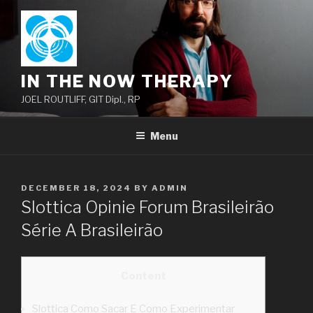
Skip
to
content
IN THE NOW THERAPY
JOEL ROUTLIFF, GIT Dipl., RP
Menu
POSTED
DECEMBER 18, 2024
BY
ADMIN
ON
Slottica Opinie Forum Brasileirão
Série A Brasileirão
Content
Slottica Como Sacar E Como Experimentar