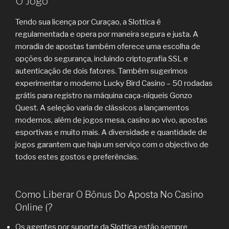
O Jogo
Tendo sua licença por Curaçao, a Slottica é
regulamentada e opera por maneira segura e justa. A
moradia de apostas também oferece uma escolha de
opções do segurança, incluindo criptografia SSL e
autenticação de dois fatores. Também sugerimos
experimentar o moderno Lucky Bird Casino – 50 rodadas
grátis para registro na máquina caça-níqueis Gonzo
Quest. A seleção varia de clássicos a lançamentos
modernos, além de jogos mesa, casino ao vivo, apostas
esportivas e muito mais. A diversidade e quantidade de
jogos garantem que haja um serviço com o objectivo de
todos estes gostos e preferências.
Como Liberar O Bônus Do Aposta No Casino
Online (?
Os agentes por suporte da Slottica estão sempre