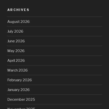
ARCHIVES
August 2026
July 2026
June 2026
May 2026
April 2026
March 2026
February 2026
January 2026
December 2025