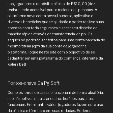
aos jogadores e depósito mínimo de R$10, 00 (dez
reais), sendo acessível para a maioria das pessoas. A
plataforma nova conta possui suporte, aplicativo e
diversos benefícios que te ajudarão a poder realizar suas
apostas com toda segurança e sacar seu dinheiro de
maneira rápida através da transferência via pix. Os
saques só poderão ser feitos para uma conta bancária do
mesmo titular (cpf) da sua conta de jogador na
plataforma. Toque neste site com o objectivo de se
cadastrar em uma plataforma do confiança, diferente da
galera bet!
Pontos-chave Da Pg Soft
Como os jogos de cassino funcionam de forma aleatória,
não há motivos para crer qual os horários pagantes
funcionam. Entretanto, vários jogadores fazem este uso
da técnica e têm lucro em suas rodadas. Podemos