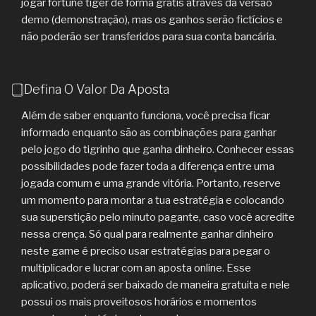
jogar fortune tiger de forma gratis através da versão
demo (demonstração), mas os ganhos serão fictícios e
não poderão ser transferidos para sua conta bancária.
⃣ Defina O Valor Da Aposta
Além de saber enquanto funciona, você precisa ficar
informado enquanto são as combinações para ganhar
pelo jogo do tigrinho que ganha dinheiro. Conhecer essas
possibilidades pode fazer toda a diferença entre uma
jogada comum e uma grande vitória. Portanto, reserve
um momento para montar a tua estratégia e colocando
sua superstição pelo minuto pagante, caso você acredite
nessa crença. Só qual para realmente ganhar dinheiro
neste game é preciso usar estratégias para pegar o
multiplicador e lucrar com an aposta online. Esse
aplicativo, poderá ser baixado de maneira gratuita e nele
possui os mais proveitosos horários e momentos