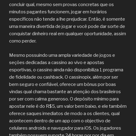
concluir qual, mesmo sem provas concretas que os
minutos pagantes funcionem, jogar em horários
específicos não tende a lhe prejudicar. Então, é somente
uma maneira divertida de jogar e você pode dar sorte de
conquistar dinheiro real em qualquer oportunidade, assim
como perder.
Mesmo possuindo uma ampla variedade de jogos e
seções dedicadas a cassino ao vivo e apostas
esportivas, o cassino ainda não disponibiliza 1 programa
de fidelidade ou cashback. O cassinopix, além por ser
bem seguro e confiável, oferece um bônus por boas
vindas qual chama bastante an atenção dos brasileiros
por ser com calma generoso. O depósito mínimo para
apostar nele é do R$5, um valor bem baixo, e ele também
oferece saques imediatos de modo a os clientes, qual
acontecem dentro de um app com o objectivo de
celulares androids e navegador para iOS. Os jogadores
também possuem suporte 24 horas por por dia em