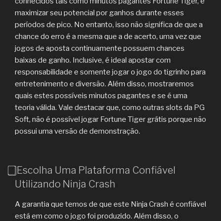
conhecidos tais como minutos pagantes Fortune Tiger, e
maximizar seu potencial por ganhos durante esses
períodos de pico. No entanto, isso não significa de que a
chance do erro é a mesma que a de acerto, uma vez que
jogos de aposta continuamente possuem chances
baixas de ganho. Inclusive, é ideal apostar com
responsabilidade e somente jogar o jogo do tigrinho para
entretenimento e diversão. Além disso, mostraremos
quais estes possíveis minutos pagantes e se é uma
teoria válida. Vale destacar que, como outras slots da PG
Soft, não é possível jogar Fortune Tiger grátis porque não
possui uma versão de demonstração.
⃣ Escolha Uma Plataforma Confiável
Utilizando Ninja Crash
A garantia que temos de que este Ninja Crash é confiável
está em como o jogo foi produzido. Além disso, o