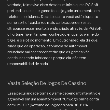
verdade, teimavive claro desde um início que a PG Soft
pretendia que esse game fosse jogado unicamente em
telefones celulares. Decida quanto você está disposto
some sort of gastar (ou mais curioso, perder) e não
ultrapasse esse monto. Sendo criado através da PG Soft,
o Fortune Tiger, também conhecido enquanto game do
tigre, é o slot do momento. Em outro vídeo, ela diz que,
ainda que da operação, a tómbola do automóvel
anunciado vai acontecer at the que os games vão
continuar sendo fabricados porque ela ‘não tem
responsabilidad de nada’.
Vasta Seleção De Jogos De Cassino
Essa peculiaridade torna o game cependant interativo e
agradável em um aparato móvel. “Um jogo online conta
com um RTP (Retorno ao Jogador) para 96, 81%