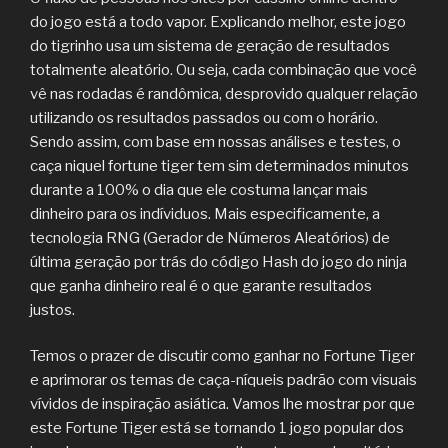
do jogo está a todo vapor. Explicando melhor, este jogo
do tigrinho usa um sistema de geração de resultados
totalmente aleatório. Ou seja, cada combinação que você
vê nas rodadas é randômica, desprovido qualquer relação
utilizando os resultados passados ou com o horário.
Sendo assim, com base em nossas análises e testes, o
caça niquel fortune tiger tem sim determinados minutos
durante a 100% o dia que ele costuma lançar mais
dinheiro para os indíviduos. Mais especificamente, a
tecnologia RNG (Gerador de Números Aleatórios) de
última geração por trás do código Hash do jogo do ninja
que ganha dinheiro real é o que garante resultados
justos.
Temos o prazer de discutir como ganhar no Fortune Tiger
e aprimorar os temas de caça-níqueis padrão com visuais
vívidos de inspiração asiática. Vamos lhe mostrar por que
este Fortune Tiger está se tornando 1 jogo popular dos