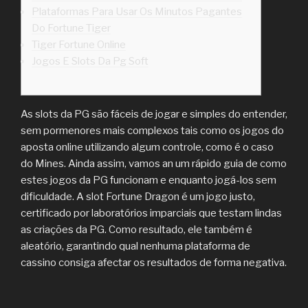
Plataformas Para Usar Os Minutos Pagantes
Do Fortune Tiger
Tiger Fortune Online
Jogos E Slots Da Pg Soft
As slots da PG são fáceis de jogar e simples do entender,
sem pormenores mais complexos tais como os jogos do
aposta online utilizando algum controle, como é o caso
do Mines. Ainda assim, vamos an um rápido guia de como
estes jogos da PG funcionam e enquanto jogá-los sem
dificuldade. A slot Fortune Dragon é um jogo justo,
certificado por laboratórios imparciais que testam lindas
as criações da PG. Como resultado, ele também é
aleatório, garantindo qual nenhuma plataforma de
cassino consiga afectar os resultados de forma negativa.