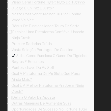
Visão Geral: Fortune Tiger: Jogo Do Tigrinho
O Jogo É En Paz E Justo?
Neste Post Sobre Melhor Ou Pior Horário
Você Vai Ver:
Bônus De Funcionalidade Touro Da Sorte
⃣ Escolha Uma Plataforma Confiável Usando
Ninja Crash
Procure Rodadas Grátis
Vasta Seleção Por Jogos De Cassino
Saiba Como Funciona O Game Do Tigrinho:
Regras E Recursos
Pontos-chave Da Pg Soft
Qual A Plataforma De Pg Slots Que Paga
Ainda Mais?
Qual É A Melhor Plataforma Pra Jogar Ninja
Crash?
⃣ Defina O Valor Da Aposta
Outras Maneiras De Aumentar Suas
Oportunidades De Sucesso No Fortune Tiger