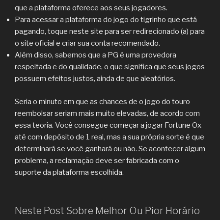
que a plataforma oferece aos seus jogadores.
Para acessar a plataforma do jogo do tigrinho que está
pagando, toque neste site para ser redirecionado (a) para
o site oficial e criar sua conta recomendado.
Além disso, sabemos que a PG é uma provedora
respeitada e do qualidade, o que significa que seus jogos
possuem efeitos justos, ainda de que aleatórios.
Seria o minuto em que as chances de o jogo do touro
reembolsar seriam mais muito elevadas, de acordo com
essa teoria. Você consegue começar a jogar Fortune Ox
até com depósito de 1 real, mas a sua própria sorte é que
determinará se você ganhará ou não. Se acontecer algum
problema, a reclamação deve ser fabricada com o
suporte da plataforma escolhida.
Neste Post Sobre Melhor Ou Pior Horário