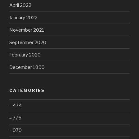
April 2022
January 2022
November 2021
September 2020
February 2020
December 1899
CATEGORIES
– 474
– 775
– 970