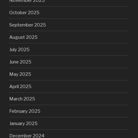
November 2025
October 2025
September 2025
August 2025
July 2025
June 2025
May 2025
April 2025
March 2025
February 2025
January 2025
December 2024