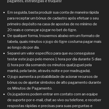
pagantes, estratégias e truques!
Em seguida, basta produzir sua conta de maneira rápida
para receptar um bônus de cadastro após efetuar o seu
primeiro depósito na casa de apostas de no mínimo de
20 reais e começar a jogar no bet do tigre.
De qualquer forma, trouxemos abaixo em um formato de
tabela, quais minutos o jogo do tigre costuma pagar mais
ao longo do por dia.
Separei um valor específico para que eu conseguisse
testar este jogo pelo menos 1 hora por dia durante 5 dias
(1 hora por dia somando os minutos qual joguei pela
manhã, pela tarde, através noite e por madrugada).
O jogo aumenta a probabilidade de acionar recursos de
bônus ou de ajuntar símbolos de alto pagamento durante
os Minutos de Pagamento.
Os jogadores podem entrar em contato com an equipe
de suporte por e-mail, chat ao vivo ou telefone, e receber
respostas rápidas e precisas para suas perguntas e