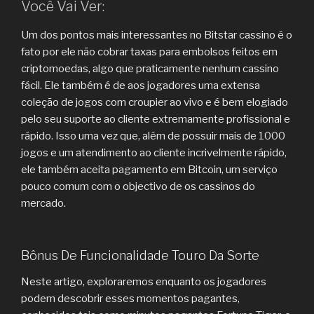
Você Vai Ver:
Um dos pontos mais interessantes no Bitstar cassino é o
fato por ele não cobrar taxas para embolsos feitos em
criptomoedas, algo que praticamente nenhum cassino
fácil. Ele também é de aos jogadores uma extensa
coleção de jogos com croupier ao vivo e é bem elogiado
pelo seu suporte ao cliente extremamente profissional e
rápido. Isso uma vez que, além de possuir mais de 1000
jogos e um atendimento ao cliente incrivelmente rápido,
ele também aceita pagamento em Bitcoin, um serviço
pouco comum com o objectivo de os cassinos do
mercado.
Bônus De Funcionalidade Touro Da Sorte
Neste artigo, exploraremos enquanto os jogadores
podem descobrir esses momentos pagantes,