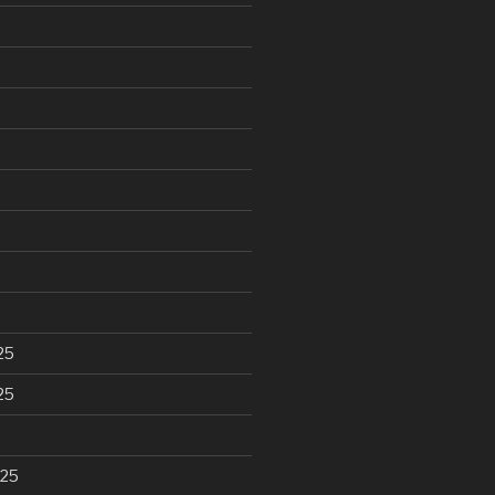
25
25
025