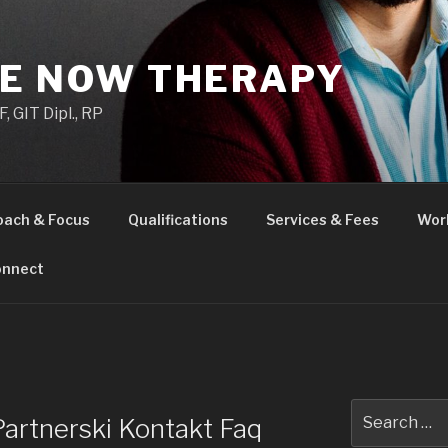
HE NOW THERAPY
 GIT Dipl., RP
oach & Focus
Qualifications
Services & Fees
Wor
nnect
Search
Partnerski Kontakt Faq
for: