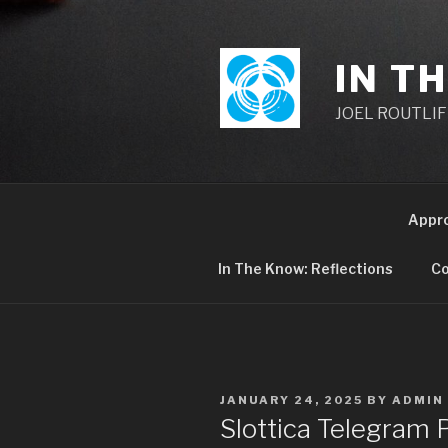
Skip
to
content
IN T
JOEL ROUTLIFF,
Appr
In The Know: Reflections
Co
POSTED
JANUARY 24, 2025
BY
ADMIN
ON
Slottica Telegram 