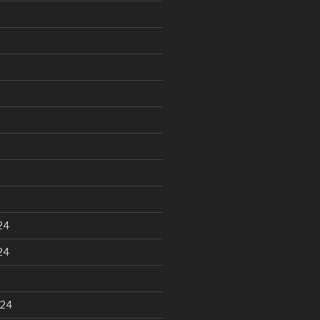
24
24
024