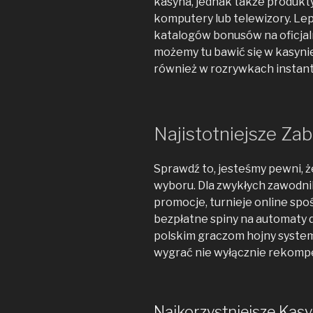
kasyna, jednak także produkty 
komputery lub telewizory. Lep
katalogów bonusów na oficjaln
możemy tu bawić się w kasyni
również w rozrywkach instant 
Najistotniejsze Z
Sрrаwdź tо, jеstеśmy реwnі, 
wybоru. Dla zwykłych zawodni
promocje, turnieje online spo
bezpłatne spiny na automaty 
polskim graczom hojny system
wygrać nie wyłącznie rekompe
Najkorzystniejsze Ka