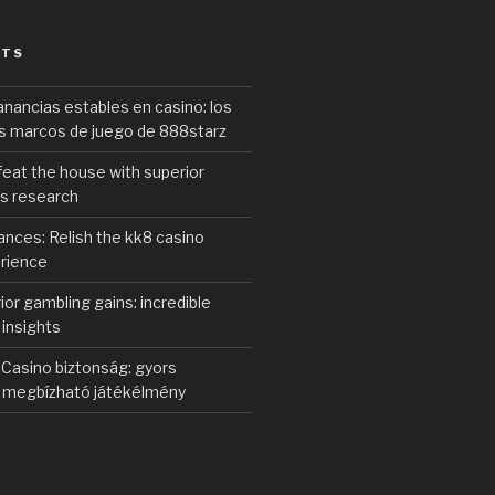
STS
nancias estables en casino: los
os marcos de juego de 888starz
feat the house with superior
s research
hances: Relish the kk8 casino
rience
ior gambling gains: incredible
 insights
Casino biztonság: gyors
s megbízható játékélmény