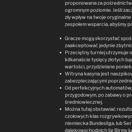
proponowana za pośrednictwe
ogromnym poziomie. Jeśli zacz
zły wpływ na twoje oryginalne
zespołem wsparcia, abyśmy pot
Gracze mogą skorzystać spośró
zaakceptować jedynie zbytnio 
Przeciętny turniej utrzymuje ok
kilkanaście tysięcy złotych b
wartości, przydzielane ponie
Witryna kasyna jest naszpik
zabezpieczającymi poprzedni
Od perfekcyjnych automatów,
przygodowym, po zabawy o pr
średniowiecznej.
Można tutaj obstawiać rezult
czołowych klas rozgrywkowych
niemiecka Bundesliga, lub Seri
dalekowschodnich lig Birmy lu