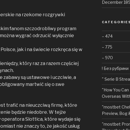
December 18
herskie na rzekome rozgrywki
CATEGORIE
lskim fanom szczodrobliwy program
 można wygrać odrzucić wyłącznie
– 474
– 775
lsce, jak i na świecie rozkręca się w
– 970
eniędzy, który raz za razem częściej
! Без рубрики
synach.
 zabawy są ustawowe i uczciwie, a
"️ Serie B Str
zobligowany martwić się o swe
"How You Can 
Overseas With
 jest trafić na nieuczciwą firmę, które
"mostbet Chel
enie będzie niedobre. W tejże
Preview, Bog 
operatora Slottica, które wydaje się
"mostbet Pro
omiast nie znaczy to, że jakość usług