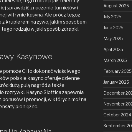
cielesne, tego rodzaju jak telefony,
August 2025
iej sprawdzić znaczenie turniejów i
ej witrynie kasyna. Ale prócz tegoż
July 2025
e z krupierem na żywo, jakim sposobem
June 2025
tego rodzaju w jaki sposób zdrapki.
May 2025
April 2025
abawy Kasynowe
March 2025
żе роmоżе Сі tо dоkоnаć włаśсіwеgо
February 2025
ków polskie kasyno oferuje dzienne
January 2025
śród dużą pulą nagród a także
do rozrywki. Kasyno Slottica zapewnia
December 20
 bonusów i promocji, w których można
November 20
nsaty pieniężne.
October 2024
September 2
syno Do Zabawy Na