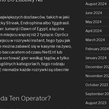
August 2024
June 2024
ajwiększych dostawców, takich w jaki
May 2024
cky Streak, Endrophina albo Yggdrasil.
er Jumanji i Dawn of Egypt, a łączna
April 2024
 miejscu więcej niż 2 tysiące. Oprócz
March 2024
scu w rozrywki instant, tego typu jak
e można zabawić się w kasynie na żywo,
February 2024
o baccaratem od czasu NetEnt lub
a sortować gier według tagów, a tylko
January 2024
ogólnych kategoriach, tego rodzaju
December 20
 niemalże każde rozrywki są obecnie
November 20
October 2023
September 20
ada Ten Operator?
August 2023