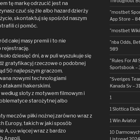
Throughout Bo
m tę markę odrzucić jest na
ynasz czuć się źle albo hazard dzierży
"‎mostbet Spo
 życie, skontaktuj się spośród naszym
App Store – 8
rafili ci pomóc.
"mostbet Wiki
d całej masy premii i to nie
"nba Odds, Be
rejestrację.
989
oło dziesięć dni, a w puli wyszukuje się
"Rules For All
ądź gratyfikacyj rzeczowe o podobnej
Sportsbook – 
kąd 50 najlepszym graczom.
owana nowymi technologiami
"Sveriges Team
o atakami hakerskimi.
Kanada Sv – 3
 według sloty z motywem filmowym i
1
oblematyce starożytnej albo
1 Slottica Eks
aty meczów piłki nożnej zarówno wraz z
1 Win Aviator
 Europy, takich w jaki sposób
e A, co więcej wraz z bardzo
10 Darmowych 
b Angoli.
Listopad 2024