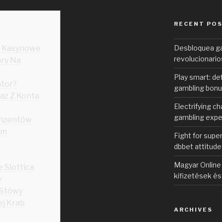
RECENT PO
i Kasynowe
Desbloquea ga
revolucionari
Gry Na
Play smart: de
ator?
gambling bonu
az Z Konta
Electrifying c
gambling expe
enzentów
om
Fight for super
a
dbbet attitude
Magyar Online 
 Slottica
kifizetések é
y
 Stówy
ej Krab
ARCHIVES