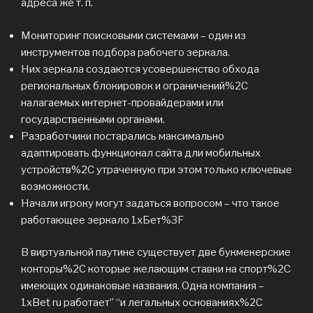
адреса же т. п.
Мониторинг поисковыми системами – один из
инструментов подбора рабочего зеркала.
Них зеркала создаются усовершенство обхода
региональных блокировок и ограничений%2C
налагаемых интернет-провайдерами или
государственными органами.
Разработчики постарались максимально
адаптировать функционал сайта дли мобильных
устройств%2C утраченную при этом только ключевые
возможности.
Начали игроку могут задаться вопросом – что такое
работающее зеркало 1хБет%3F
В виртуальной паутине существует две букмекерские
конторы%2C которые желающим ставки на спорт%2C
имеющих одинаковые названия. Одна компания –
1xBet ru работает” “и легальных основаниях%2C