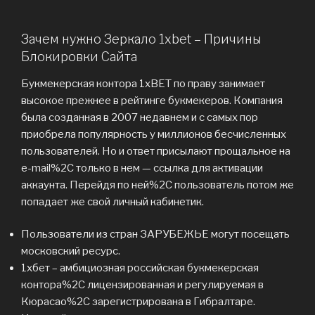
Зачем нужно Зеркало 1xbet – Причины
Блокировки Сайта
Букмекерская контора 1xBET по праву занимает
высокое прежнее в рейтинге букмекеров. Компания
была созданная в 2007 недавнем и с самых пор
приобрела популярность у миллионов бесчисленных
пользователей. Но и ответ присылают прощальное на
e-mail%2C только в нем — ссылка для активации
аккаунта. Перейдя по ней%2C пользователь потом же
попадает же свой личный кабинетик.
Пользователи из стран ЗАРУБЕЖЬЕ могут посещать
московский ресурс.
1хбет – амбициозная российская букмекерская
контора%2C лицензированная и регулируемая в
Кюрасао%2C зарегистрирована в Гибралтаре.