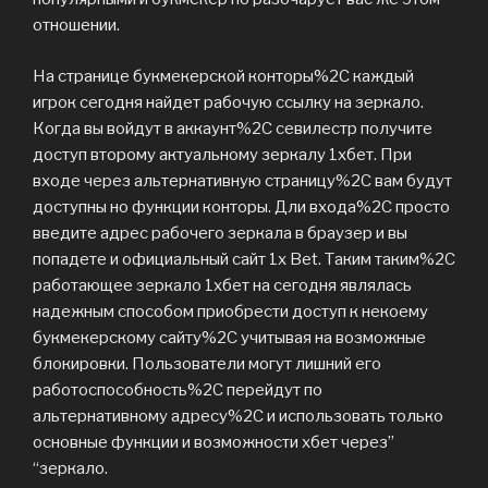
отношении.
На странице букмекерской конторы%2C каждый
игрок сегодня найдет рабочую ссылку на зеркало.
Когда вы войдут в аккаунт%2C севилестр получите
доступ второму актуальному зеркалу 1хбет. При
входе через альтернативную страницу%2C вам будут
доступны но функции конторы. Дли входа%2C просто
введите адрес рабочего зеркала в браузер и вы
попадете и официальный сайт 1x Bet. Таким таким%2C
работающее зеркало 1хбет на сегодня являлась
надежным способом приобрести доступ к некоему
букмекерскому сайту%2C учитывая на возможные
блокировки. Пользователи могут лишний его
работоспособность%2C перейдут по
альтернативному адресу%2C и использовать только
основные функции и возможности хбет через”
“зеркало.