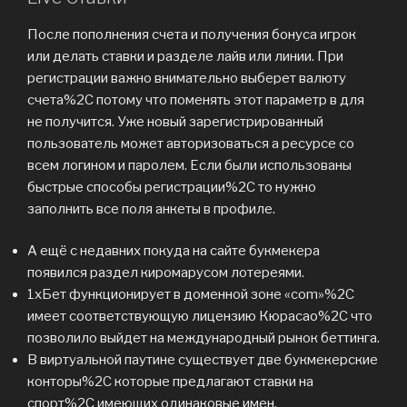
После пополнения счета и получения бонуса игрок
или делать ставки и разделе лайв или линии. При
регистрации важно внимательно выберет валюту
счета%2C потому что поменять этот параметр в для
не получится. Уже новый зарегистрированный
пользователь может авторизоваться а ресурсе со
всем логином и паролем. Если были использованы
быстрые способы регистрации%2C то нужно
заполнить все поля анкеты в профиле.
А ещё с недавних покуда на сайте букмекера
появился раздел киромарусом лотереями.
1хБет функционирует в доменной зоне «com»%2C
имеет соответствующую лицензию Кюрасао%2C что
позволило выйдет на международный рынок беттинга.
В виртуальной паутине существует две букмекерские
конторы%2C которые предлагают ставки на
спорт%2C имеющих одинаковые имен.