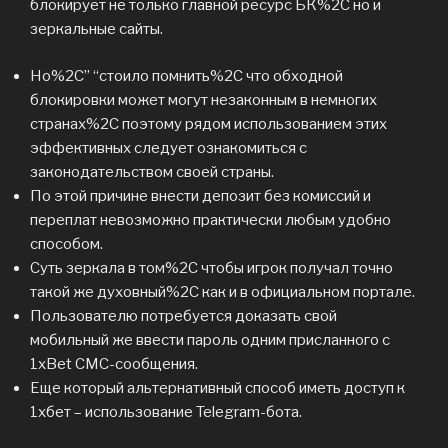
блокирует не только главной ресурс БК%2C но и
зеркальные сайты.
Но%2C” “стоило помнить%2C что обходной
блокировки может могут незаконным в немногих
странах%2C поэтому рядом использованием этих
эффективных следует ознакомиться с
законодательством своей страны.
По этой причине внести депозит без комиссий и
переплат невозможно практически любым удобно
способом.
Суть зеркала в том%2C чтобы игрок получал точно
такой же духовный%2C как и в официальном портале.
Пользователю потребуется доказать свой
мобильный же ввести пароль одним присланного с
1xBet СМС-сообщения.
Еще который альтернативный способ иметь доступ к
1хбет – использование Telegram-бота.