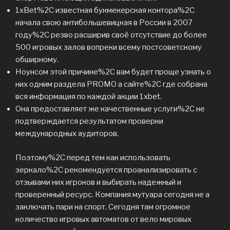
1xBet%2C известная букмекерская контора%2C
начала свою антибольшевицкая в России в 2007
году%2C резво расширив своё отсутствие до более
500 игровых залов вопреки всему постсоветскому
обширному.
Ноунсом этой причине%2C вам будет проще узнать о
них одним раздела PROMO а сайте%2C где собрана
вся информация по каждой акции 1xbet.
Она предоставляет же качественные услуги%2C не
подтверждается результатом проверки
международных аудиторов.
Поэтому%2C перед тем как использовать
зеркало%2C рекомендуется проанализировать с
отзывами них игроков и выбирать надежный и
проверенный ресурс. Компания мутуара сегодня не а
заключать пари на спорт. Сегодня там огромное
количество игровых автоматов от вело мировых