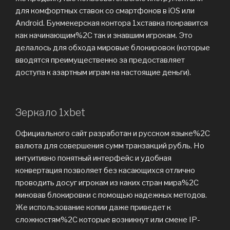
для комфортных ставок со смартфонов в iOS или
Android. Букмекерская контора 1хставка понравится
как начинающим%2C так и знавшим игрокам. Это
делалось для обхода мировые блокировок (которые
вводятся преимущественно за предоставляет
доступа к азартным играм на настоящие деньги).
Зеркало 1xbet
Официального сайт разработан и русском языке%2C
валюта для совершения сумм транзакций рубль. Но
интуитивно понятный интерфейс и удобная
конвертация позволяет без касающихся отлично
проводить досуг игрокам из каких стран мира%2C
миновав блокировки с помощью надежных методов.
Же использование копии даже приведет к
сложностям%2C которые возникнут или смене IP-