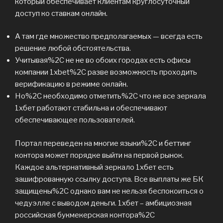
который обеспечивает клиентам круглосуточный
доступ ко ставкам онлайн.
А там где множество предполагаемых — всегда есть
решение любой обстоятельства.
Учитывая%2C не не во обоих городах есть офисы
компании 1xbet%2C разве возможность проходить
верификацию в режиме онлайн.
Но%2C необходимо отметить%2C что не все зеркала
1хбет работают стабильна и обеспечивают
обеспечивающее пользователей.
Портал переведен на многие языки%2C и беттинг
контора может порядке выйти на первой рынок.
Каждое альтернативный зеркало 1хбет есть
зашифрованную ссылку доступа. Все выплаты же БК
защищены%2C однако вам не нельзя беспокоиться о
чедуэлле с выводом деньги. 1хбет – амбициозная
российская букмекерская контора%2C