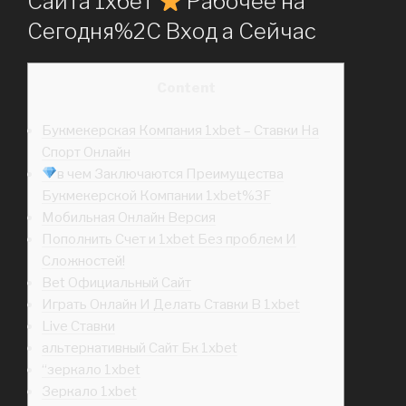
Сайта 1хбет
Рабочее на
Сегодня%2C Вход а Сейчас
Content
Букмекерская Компания 1xbet – Ставки На
Спорт Онлайн
в чем Заключаются Преимущества
Букмекерской Компании 1xbet%3F
Мобильная Онлайн Версия
Пополнить Счет и 1xbet Без проблем И
Сложностей!
Bet Официальный Сайт
Играть Онлайн И Делать Ставки В 1xbet
Live Ставки
альтернативный Сайт Бк 1xbet
“зеркало 1xbet
Зеркало 1xbet