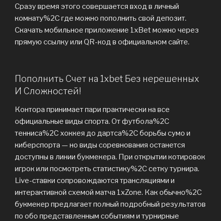
Сразу время этого совершается вход в личный
комнату%2C где можно пополнить свой депозит.
Скачать мобильное приложение 1xBet можно через
прямую ссылку или QR-код в официальном сайте.
Пополнить Счет на 1xbet Без нерешенных
И Сложностей!
Контора принимает пари практически на все
официальные виды спорта. От футбола%2C
тенниса%2C хоккея до дартса%2C борьбы сумо и
киберспорта — но виды соревнования останется
доступны в линии букмекера. При открытии котировок
игрок или посмотреть статистику%2C сетку турнира.
Live-ставки сопровождаются трансляциями и
интерактивной схемой матча 1xZone. Как обычно%2C
букмекер предлагает полный подробный результатов
по обо представленным событиям и турнирные