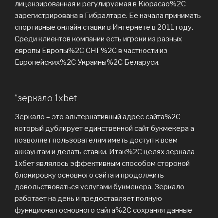
лицензированная и регулируемая в Кюрасао%2C
зарегистрирована в Гибралтаре. Ее начала принимать
спортивные онлайн ставки в Интернете в 2011 году.
Среди клиентов компании есть игроки из разных
европы Европы%2C СНГ%2C в частности из
Европейских%2C Украины%2C Беларуси.
“зеркало 1xbet
Зеркало – это альтернативный адрес сайта%2C
который дублирует единственной сайт букмекера а
позволяет пользователям иметь доступ к всем
аккаунтам и делать ставки. Итак%2C целях зеркала
1хбет являлось эффективным способом стороной
блокировку основного сайта и продолжить
довольствоваться услугами букмекера. Зеркало
работает на день и предоставляет полную
функционал основного сайта%2C сохраняя данные