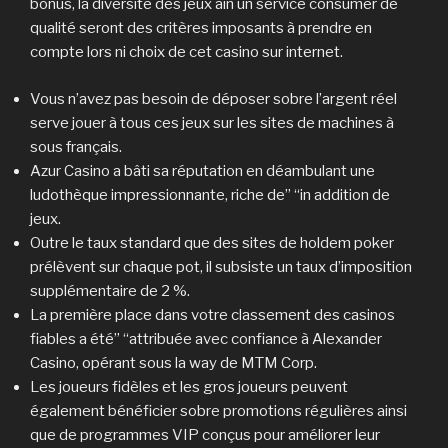
bonus, la diversité des jeux ain un service consumer de
qualité seront des critères imposants à prendre en
compte lors ni choix de cet casino sur internet.
Vous n’avez pas besoin de déposer sobre l’argent réel
serve jouer à tous ces jeux sur les sites de machines à
sous français.
Azur Casino a bâti sa réputation en déambulant une
ludothèque impressionnante, riche de” “in addition de
jeux.
Outre le taux standard que des sites de holdem poker
prélèvent sur chaque pot, il subsiste un taux d’imposition
supplémentaire de 2 %.
La première place dans votre classement des casinos
fiables a été” “attribuée avec confiance à Alexander
Casino, opérant sous la way de MTM Corp.
Les joueurs fidèles et les gros joueurs peuvent
également bénéficier sobre promotions régulières ainsi
que de programmes VIP conçus pour améliorer leur