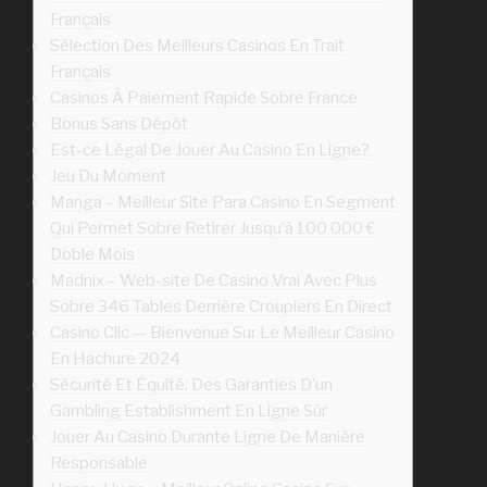
Français
Sélection Des Meilleurs Casinos En Trait
Français
Casinos À Paiement Rapide Sobre France
Bonus Sans Dépôt
Est-ce Légal De Jouer Au Casino En Ligne?
Jeu Du Moment
Manga – Meilleur Site Para Casino En Segment
Qui Permet Sobre Retirer Jusqu’à 100 000 €
Doble Mois
Madnix – Web-site De Casino Vrai Avec Plus
Sobre 346 Tables Derrière Croupiers En Direct
Casino Clic — Bienvenue Sur Le Meilleur Casino
En Hachure 2024
Sécurité Et Équité: Des Garanties D’un
Gambling Establishment En Ligne Sûr
Jouer Au Casino Durante Ligne De Manière
Responsable