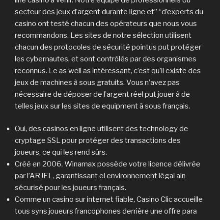
secteur des jeux d’argent durante ligne et” “d’experts du
casino ont testé chacun des opérateurs que nous vous
recommandons. Les sites de notre sélection utilisent
chacun des protocoles de sécurité pointus put protéger
les cybernautes, et sont contrôlés par des organismes
reconnus. Le as well as intéressant, c’est qu’il existe des
jeux de machines à sous gratuits. Vous n’avez pas
nécessaire de déposer de l’argent réel put jouer à de
telles jeux sur les sites de equipment à sous français.
Oui, des casinos en ligne utilisent des technology de
cryptage SSL pour protéger des transactions des
joueurs, ce qui les rend sûrs.
Créé en 2006, Winamax possède votre licence délivrée
par l’ARJEL, garantissant el environnement légal ain
sécurisé pour les joueurs français.
Comme un casino sur internet fiable, Casino Clic accueille
tous syns joueurs francophones derrière une offre para