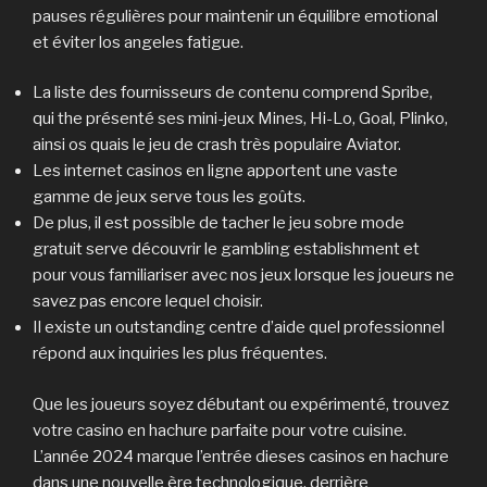
pauses régulières pour maintenir un équilibre emotional
et éviter los angeles fatigue.
La liste des fournisseurs de contenu comprend Spribe,
qui the présenté ses mini-jeux Mines, Hi-Lo, Goal, Plinko,
ainsi os quais le jeu de crash très populaire Aviator.
Les internet casinos en ligne apportent une vaste
gamme de jeux serve tous les goûts.
De plus, il est possible de tacher le jeu sobre mode
gratuit serve découvrir le gambling establishment et
pour vous familiariser avec nos jeux lorsque les joueurs ne
savez pas encore lequel choisir.
Il existe un outstanding centre d’aide quel professionnel
répond aux inquiries les plus fréquentes.
Que les joueurs soyez débutant ou expérimenté, trouvez
votre casino en hachure parfaite pour votre cuisine.
L’année 2024 marque l’entrée dieses casinos en hachure
dans une nouvelle ère technologique, derrière