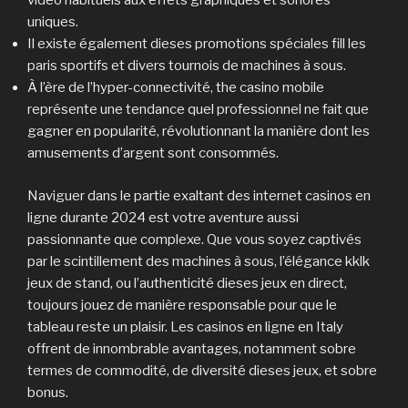
vidéo habituels aux effets graphiques et sonores
uniques.
Il existe également dieses promotions spéciales fill les
paris sportifs et divers tournois de machines à sous.
À l’ère de l’hyper-connectivité, the casino mobile
représente une tendance quel professionnel ne fait que
gagner en popularité, révolutionnant la manière dont les
amusements d’argent sont consommés.
Naviguer dans le partie exaltant des internet casinos en
ligne durante 2024 est votre aventure aussi
passionnante que complexe. Que vous soyez captivés
par le scintillement des machines à sous, l’élégance kklk
jeux de stand, ou l’authenticité dieses jeux en direct,
toujours jouez de manière responsable pour que le
tableau reste un plaisir. Les casinos en ligne en Italy
offrent de innombrable avantages, notamment sobre
termes de commodité, de diversité dieses jeux, et sobre
bonus.