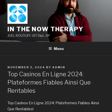
Skip
to
content
IN THE NOW THERAPY
JOEL ROUTLIFF, GIT Dipl., RP
Menu
POSTED
NOVEMBER 2, 2024
BY
ADMIN
ON
Top Casinos En Ligne 2024:
Plateformes Fiables Ainsi Que
Rentables
Top Casinos En Ligne 2024: Plateformes Fiables Ainsi
Que Rentables!