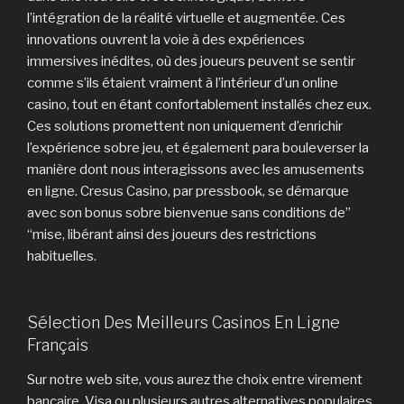
l’intégration de la réalité virtuelle et augmentée. Ces
innovations ouvrent la voie à des expériences
immersives inédites, où des joueurs peuvent se sentir
comme s’ils étaient vraiment à l’intérieur d’un online
casino, tout en étant confortablement installés chez eux.
Ces solutions promettent non uniquement d’enrichir
l’expérience sobre jeu, et également para bouleverser la
manière dont nous interagissons avec les amusements
en ligne. Cresus Casino, par pressbook, se démarque
avec son bonus sobre bienvenue sans conditions de”
“mise, libérant ainsi des joueurs des restrictions
habituelles.
Sélection Des Meilleurs Casinos En Ligne
Français
Sur notre web site, vous aurez the choix entre virement
bancaire, Visa ou plusieurs autres alternatives populaires.