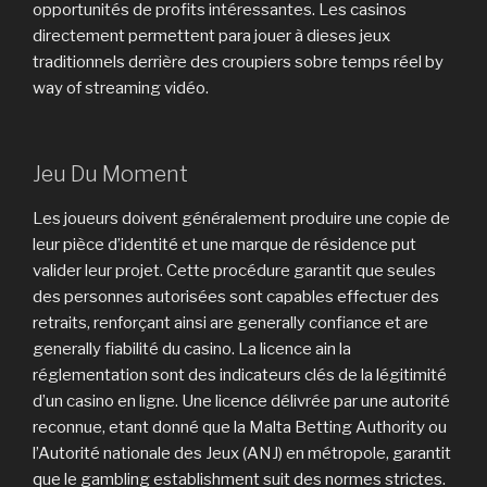
opportunités de profits intéressantes. Les casinos
directement permettent para jouer à dieses jeux
traditionnels derrière des croupiers sobre temps réel by
way of streaming vidéo.
Jeu Du Moment
Les joueurs doivent généralement produire une copie de
leur pièce d’identité et une marque de résidence put
valider leur projet. Cette procédure garantit que seules
des personnes autorisées sont capables effectuer des
retraits, renforçant ainsi are generally confiance et are
generally fiabilité du casino. La licence ain la
réglementation sont des indicateurs clés de la légitimité
d’un casino en ligne. Une licence délivrée par une autorité
reconnue, etant donné que la Malta Betting Authority ou
l’Autorité nationale des Jeux (ANJ) en métropole, garantit
que le gambling establishment suit des normes strictes.