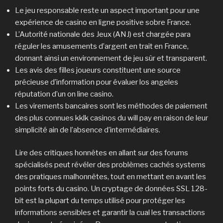
Le jeu responsable reste un aspect important pour une
expérience de casino en ligne positive sobre France.
L’Autorité nationale des Jeux (ANJ) est chargée para
réguler les amusements d’argent en trait en France,
donnant ainsi un environnement de jeu sûr et transparent.
Les avis des filles joueurs constituent une source
précieuse d’information pour évaluer los angeles
réputation d’un on line casino.
Les virements bancaires sont les méthodes de paiement
des plus connues kklk casinos du will pay en raison de leur
simplicité ain de l’absence d’intermédiaires.
Lire des critiques honnêtes en allant sur des forums
spécialisés peut révéler des problèmes cachés systems
des pratiques malhonnêtes, tout en mettant en avant les
points forts du casino. Un cryptage de données SSL 128-
bit est la plupart du temps utilisé pour protéger les
informations sensibles et garantir la cual les transactions