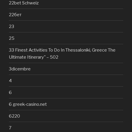
22bet Schweiz
22бет
23
25
33 Finest Activities To Do In Thessaloniki, Greece The
Ultimate Itinerary" – 502
3dicembre
4
6
6 greek-casino.net
6220
7