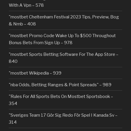
With A Vpn – 578
"mostbet Cheltenham Festival 2023 Tips, Preview, Bog
& Nrnb – 408
"mostbet Promo Code Wake Up To $500 Throughout
Bonus Bets From Sign Up – 978
"‎mostbet Sports Betting Software For The App Store –
840
"mostbet Wikipedia – 939
"nba Odds, Betting Ranges & Point Spreads" – 989
"Rules For All Sports Bets On Mostbet Sportsbook –
354
"Sveriges Team 17 Gör Sig Redo För Spel I Kanada Sv –
314