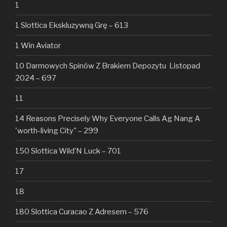
1
1 Slottica Ekskluzywną Grę – 613
1 Win Aviator
10 Darmowych Spinów Z Brakiem Depozytu ️ Listopad
2024 – 697
11
14 Reasons Precisely Why Everyone Calls Ag Nang A
'worth-living City" – 299
150 Slottica Wild’N Luck – 701
17
18
180 Slottica Curacao Z Adresem – 576