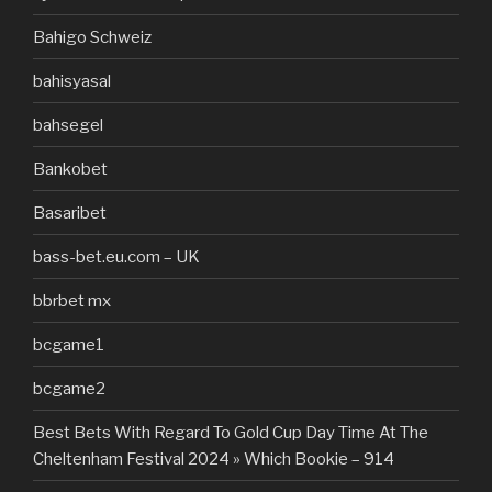
Bahigo Schweiz
bahisyasal
bahsegel
Bankobet
Basaribet
bass-bet.eu.com – UK
bbrbet mx
bcgame1
bcgame2
Best Bets With Regard To Gold Cup Day Time At The
Cheltenham Festival 2024 » Which Bookie – 914