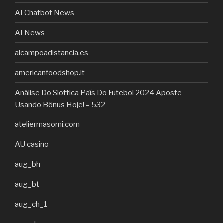
AI Chatbot News
AI News
alcampoadistancia.es
americanfoodshop.it
Análise Do Slottica País Do Futebol 2024 Aposte
Usando Bônus Hoje! – 532
ateliermasomi.com
AU casino
aug_bh
aug_bt
aug_ch_1