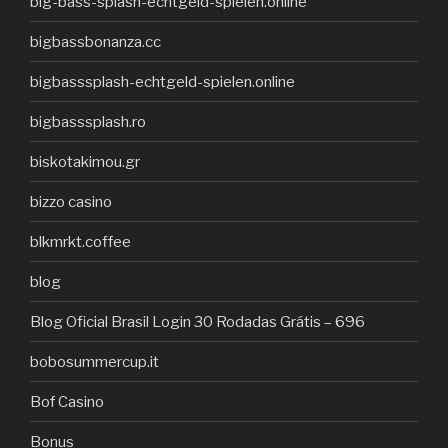
big-bass-splash-echtgeld-spielen.online
bigbassbonanza.cc
bigbasssplash-echtgeld-spielen.online
bigbasssplash.ro
biskotakimou.gr
bizzo casino
blkmrkt.coffee
blog
Blog Oficial Brasil Login 30 Rodadas Grátis – 696
bobosummercup.it
Bof Casino
Bonus