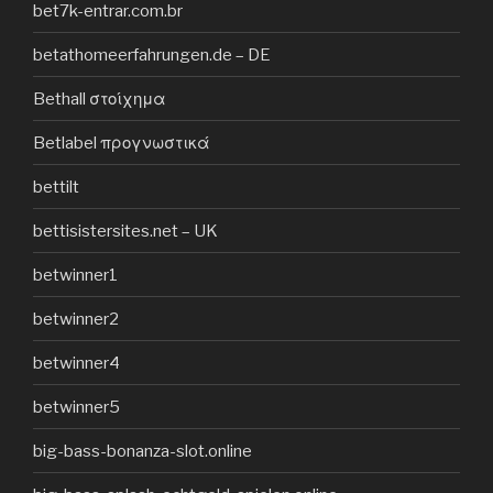
bet7k-entrar.com.br
betathomeerfahrungen.de – DE
Bethall στοίχημα
Betlabel προγνωστικά
bettilt
bettisistersites.net – UK
betwinner1
betwinner2
betwinner4
betwinner5
big-bass-bonanza-slot.online