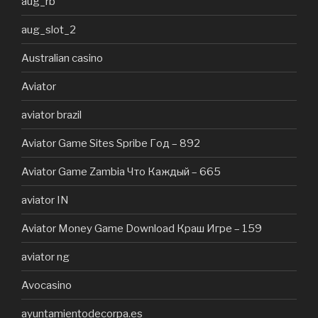
aug_rb
aug_slot_2
Australian casino
Aviator
aviator brazil
Aviator Game Sites Spribe Год – 892
Aviator Game Zambia Что Каждый – 665
aviator IN
Aviator Money Game Download Краш Игре – 159
aviator ng
Avocasino
ayuntamientodecorpa.es