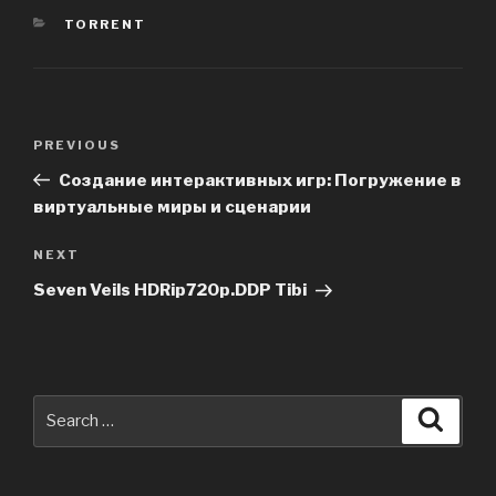
CATEGORIES
TORRENT
Post
PREVIOUS
Previous
navigation
Post
Создание интерактивных игр: Погружение в
виртуальные миры и сценарии
NEXT
Next
Post
Seven Veils HDRip720p.DDP Tibi
Search
Searc
for: