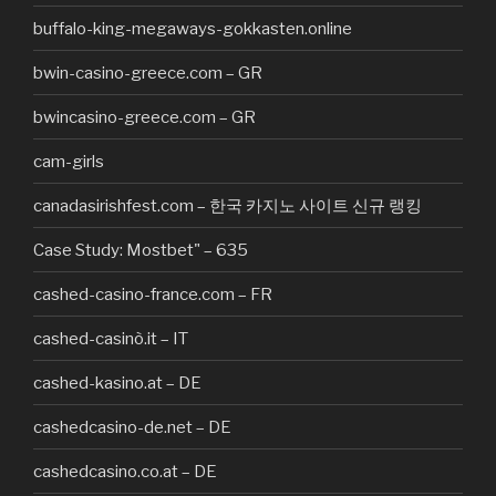
buffalo-king-megaways-gokkasten.online
bwin-casino-greece.com – GR
bwincasino-greece.com – GR
cam-girls
canadasirishfest.com – 한국 카지노 사이트 신규 랭킹
Case Study: Mostbet" – 635
cashed-casino-france.com – FR
cashed-casinò.it – IT
cashed-kasino.at – DE
cashedcasino-de.net – DE
cashedcasino.co.at – DE