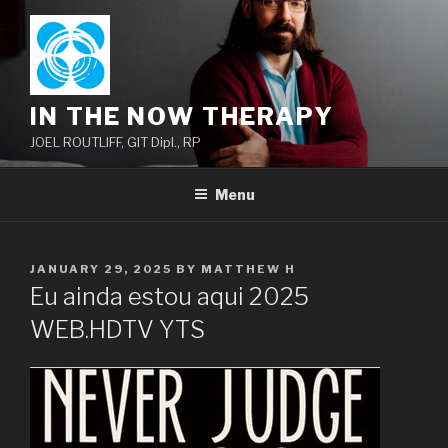
Skip
to
content
IN THE NOW THERAPY
JOEL ROUTLIFF, GIT Dipl., RP
Menu
POSTED
JANUARY 29, 2025
BY
MATTHEW H
ON
Eu ainda estou aqui 2025
WEB.HDTV YTS